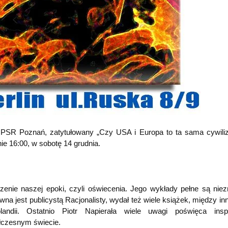
 PSR Poznań, zatytułowany „Czy USA i Europa to ta sama cywiliz
nie 16:00, w sobotę 14 grudnia.
rzenie naszej epoki, czyli oświecenia. Jego wykłady pełne są nie
awna jest publicystą Racjonalisty, wydał też wiele książek, między i
andii. Ostatnio Piotr Napierała wiele uwagi poświęca inspi
ółczesnym świecie.