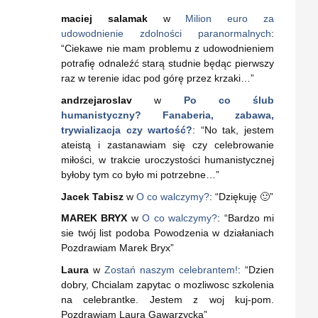
maciej salamak
w
Milion euro za
udowodnienie zdolności paranormalnych
:
“
Ciekawe nie mam problemu z udowodnieniem
potrafię odnaleźć starą studnie będąc pierwszy
raz w terenie idac pod górę przez krzaki…
”
andrzejaroslav
w
Po co ślub
humanistyczny? Fanaberia, zabawa,
trywializacja czy wartość?
: “
No tak, jestem
ateistą i zastanawiam się czy celebrowanie
miłości, w trakcie uroczystości humanistycznej
byłoby tym co było mi potrzebne…
”
Jacek Tabisz
w
O co walczymy?
: “
Dziękuję 🙂
”
MAREK BRYX
w
O co walczymy?
: “
Bardzo mi
sie twój list podoba Powodzenia w działaniach
Pozdrawiam Marek Bryx
”
Laura
w
Zostań naszym celebrantem!
: “
Dzien
dobry, Chcialam zapytac o mozliwosc szkolenia
na celebrantke. Jestem z woj kuj-pom.
Pozdrawiam Laura Gawarzycka
”