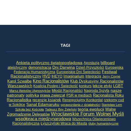
TAGI
Ankieta polityczno światopoglądowa
billboard
Apostazja
ateistyczny
demonstracja
Dni Darwina
Dzień Przyszłości
Europejska
Festiwal
Federacja Humanistyczna
Europejskie Dni Świeckości
Racjonalistyczny
HVD
Imaginarium
IHEYO
Integracja
Jerry Coyne
Kino Racjonalistów
Klub Dyskusyjny Racjonalistów
Karol Szwalbe
Warszawskich
LGBT
Koalicja Postęp i Świeckość
konkurs
lekcje etyki
nasze
Młodzi Racjonaliści
Nagroda Syzyfa
Marsz Ateistów i Agnostyków
patronaty
Racjonalista Roku
polityka
prawa zwierząt
PSR w mediach
Racjonalistka
recenzje książek
Renegocjujmy Konkordat
rzekomy cud
Sanal Edamaruku
w Sokółce
sprawozdania z działalności
Stanisław Lem
teoria ewolucji
Walne
Szkoła bez Kościoła
Tadeusz Boy Żeleński
Wrocławskie Forum Wolnej Myśli
Zgromadzenie Delegatów
współpraca międzynarodowa
Wszechnica Oświeceniowo
Racjonalistyczna
Łyszczyński Wraca do Miasta
śluby humanistyczne