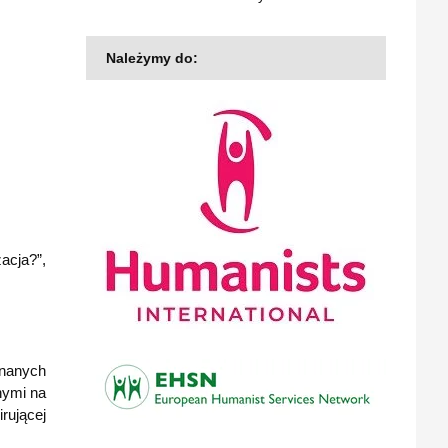
Należymy do:
acja?”,
znanych
nnymi na
rującej