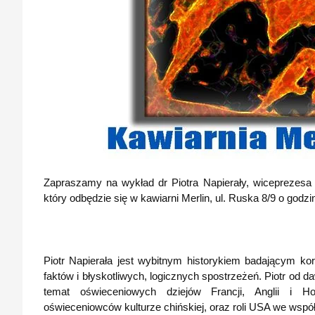
Zapraszamy na wykład dr Piotra Napierały, wiceprezesa
który odbędzie się w kawiarni Merlin, ul. Ruska 8/9 o godzi
Piotr Napierała jest wybitnym historykiem badającym ko
faktów i błyskotliwych, logicznych spostrzeżeń. Piotr od d
temat oświeceniowych dziejów Francji, Anglii i Hol
oświeceniowców kulturze chińskiej, oraz roli USA we wsp