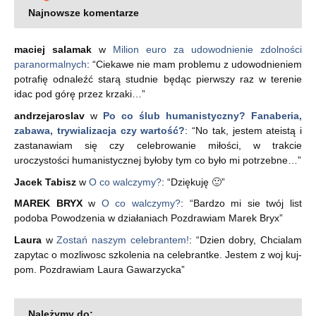
Najnowsze komentarze
maciej salamak
w
Milion euro za udowodnienie zdolności
paranormalnych
: “
Ciekawe nie mam problemu z udowodnieniem
potrafię odnaleźć starą studnie będąc pierwszy raz w terenie
idac pod górę przez krzaki…
”
andrzejaroslav
w
Po co ślub humanistyczny? Fanaberia,
zabawa, trywializacja czy wartość?
: “
No tak, jestem ateistą i
zastanawiam się czy celebrowanie miłości, w trakcie
uroczystości humanistycznej byłoby tym co było mi potrzebne…
”
Jacek Tabisz
w
O co walczymy?
: “
Dziękuję 🙂
”
MAREK BRYX
w
O co walczymy?
: “
Bardzo mi sie twój list
podoba Powodzenia w działaniach Pozdrawiam Marek Bryx
”
Laura
w
Zostań naszym celebrantem!
: “
Dzien dobry, Chcialam
zapytac o mozliwosc szkolenia na celebrantke. Jestem z woj kuj-
pom. Pozdrawiam Laura Gawarzycka
”
Należymy do: