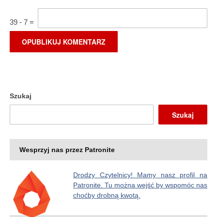
39
-
7
=
Szukaj
Szukaj
Wesprzyj nas przez Patronite
Drodzy Czytelnicy! Mamy nasz profil na
Patronite. Tu można wejść by wspomóc nas
choćby drobną kwotą.