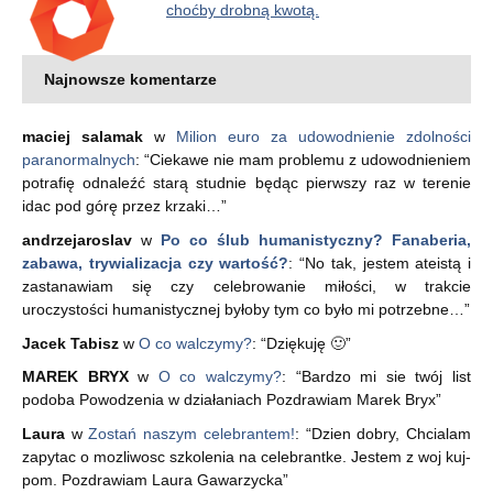
choćby drobną kwotą.
Najnowsze komentarze
maciej salamak
w
Milion euro za udowodnienie zdolności
paranormalnych
: “
Ciekawe nie mam problemu z udowodnieniem
potrafię odnaleźć starą studnie będąc pierwszy raz w terenie
idac pod górę przez krzaki…
”
andrzejaroslav
w
Po co ślub humanistyczny? Fanaberia,
zabawa, trywializacja czy wartość?
: “
No tak, jestem ateistą i
zastanawiam się czy celebrowanie miłości, w trakcie
uroczystości humanistycznej byłoby tym co było mi potrzebne…
”
Jacek Tabisz
w
O co walczymy?
: “
Dziękuję 🙂
”
MAREK BRYX
w
O co walczymy?
: “
Bardzo mi sie twój list
podoba Powodzenia w działaniach Pozdrawiam Marek Bryx
”
Laura
w
Zostań naszym celebrantem!
: “
Dzien dobry, Chcialam
zapytac o mozliwosc szkolenia na celebrantke. Jestem z woj kuj-
pom. Pozdrawiam Laura Gawarzycka
”