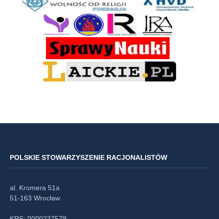
POLSKIE STOWARZYSZENIE RACJONALISTÓW
al. Kromera 51a
51-163 Wrocław
KRS: 0000237579