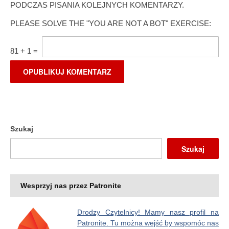
PODCZAS PISANIA KOLEJNYCH KOMENTARZY.
PLEASE SOLVE THE "YOU ARE NOT A BOT" EXERCISE:
81
+
1
=
Szukaj
Szukaj
Wesprzyj nas przez Patronite
Drodzy Czytelnicy! Mamy nasz profil na
Patronite. Tu można wejść by wspomóc nas