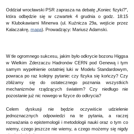
Oddział wrocławski PSR zaprasza na debatę „Koniec fizyki?”,
która odbędzie się w czwartek 4 grudnia o godz. 18:15
w Klubokawiarni Minerwa (ul. Kuźnicza 29a, wejście przez
Kalaczakrę,
mapa
). Prowadzący: Mariusz Adamski.
W tle ogromnego sukcesu, jakim było odkrycie bozonu Higgsa
w Wielkim Zderzaczu Hadronów CERN pod Genewą i tym
samym wypełnienie ostatniej luki w Modelu Standardowym,
powraca po raz kolejny pytanie: czy fizyka się kończy? Czy
zbliżamy się do ostatecznego poznania wszystkich
mechanizmów rządzących światem? Czy niedługo nie
pozostanie już nic nowego w fizyce do odkrycia?
Celem dyskusji nie będzie oczywiście udzielenie
jednoznacznych odpowiedzi na te pytania, a raczej
rozważania o epistemologii i metodologii nauki oraz o tym co
wiemy, czego jeszcze nie wiemy, a czego możemy się nigdy