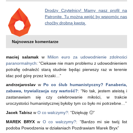
Drodzy Czytelnicy! Mamy nasz profil na
Patronite. Tu można wejść by wspomóc nas
choćby drobną kwotą.
Najnowsze komentarze
maciej salamak
w
Milion euro za udowodnienie zdolności
paranormalnych
: “
Ciekawe nie mam problemu z udowodnieniem
potrafię odnaleźć starą studnie będąc pierwszy raz w terenie
idac pod górę przez krzaki…
”
andrzejaroslav
w
Po co ślub humanistyczny? Fanaberia,
zabawa, trywializacja czy wartość?
: “
No tak, jestem ateistą i
zastanawiam się czy celebrowanie miłości, w trakcie
uroczystości humanistycznej byłoby tym co było mi potrzebne…
”
Jacek Tabisz
w
O co walczymy?
: “
Dziękuję 🙂
”
MAREK BRYX
w
O co walczymy?
: “
Bardzo mi sie twój list
podoba Powodzenia w działaniach Pozdrawiam Marek Bryx
”