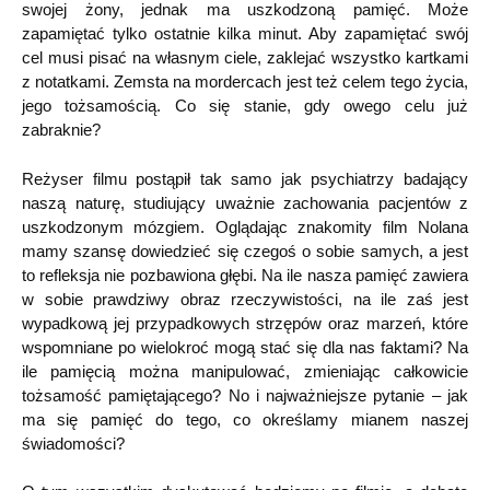
swojej żony, jednak ma uszkodzoną pamięć. Może
zapamiętać tylko ostatnie kilka minut. Aby zapamiętać swój
cel musi pisać na własnym ciele, zaklejać wszystko kartkami
z notatkami. Zemsta na mordercach jest też celem tego życia,
jego tożsamością. Co się stanie, gdy owego celu już
zabraknie?
Reżyser filmu postąpił tak samo jak psychiatrzy badający
naszą naturę, studiujący uważnie zachowania pacjentów z
uszkodzonym mózgiem. Oglądając znakomity film Nolana
mamy szansę dowiedzieć się czegoś o sobie samych, a jest
to refleksja nie pozbawiona głębi. Na ile nasza pamięć zawiera
w sobie prawdziwy obraz rzeczywistości, na ile zaś jest
wypadkową jej przypadkowych strzępów oraz marzeń, które
wspomniane po wielokroć mogą stać się dla nas faktami? Na
ile pamięcią można manipulować, zmieniając całkowicie
tożsamość pamiętającego? No i najważniejsze pytanie – jak
ma się pamięć do tego, co określamy mianem naszej
świadomości?