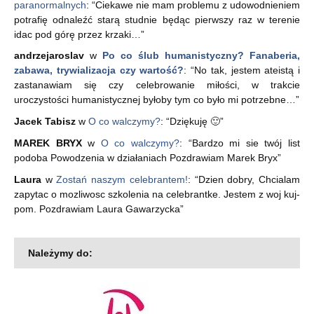
paranormalnych
: “
Ciekawe nie mam problemu z udowodnieniem
potrafię odnaleźć starą studnie będąc pierwszy raz w terenie
idac pod górę przez krzaki…
”
andrzejaroslav
w
Po co ślub humanistyczny? Fanaberia,
zabawa, trywializacja czy wartość?
: “
No tak, jestem ateistą i
zastanawiam się czy celebrowanie miłości, w trakcie
uroczystości humanistycznej byłoby tym co było mi potrzebne…
”
Jacek Tabisz
w
O co walczymy?
: “
Dziękuję 🙂
”
MAREK BRYX
w
O co walczymy?
: “
Bardzo mi sie twój list
podoba Powodzenia w działaniach Pozdrawiam Marek Bryx
”
Laura
w
Zostań naszym celebrantem!
: “
Dzien dobry, Chcialam
zapytac o mozliwosc szkolenia na celebrantke. Jestem z woj kuj-
pom. Pozdrawiam Laura Gawarzycka
”
Należymy do: