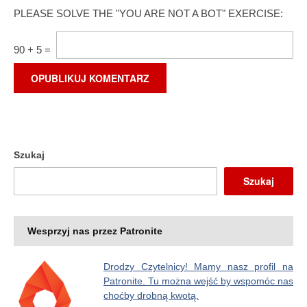
PLEASE SOLVE THE "YOU ARE NOT A BOT" EXERCISE:
90
+
5
=
Szukaj
Szukaj
Wesprzyj nas przez Patronite
Drodzy Czytelnicy! Mamy nasz profil na
Patronite. Tu można wejść by wspomóc nas
choćby drobną kwotą.