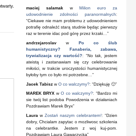
twarty.
maciej salamak
w
Milion euro za
udowodnienie zdolności paranormalnych
:
“
Ciekawe nie mam problemu z udowodnieniem
potrafię odnaleźć starą studnie będąc pierwszy
raz w terenie idac pod górę przez krzaki…
”
andrzejaroslav
w
Po co ślub
humanistyczny? Fanaberia, zabawa,
trywializacja czy wartość?
: “
No tak, jestem
ateistą i zastanawiam się czy celebrowanie
miłości, w trakcie uroczystości humanistycznej
byłoby tym co było mi potrzebne…
”
Jacek Tabisz
w
O co walczymy?
: “
Dziękuję 🙂
”
MAREK BRYX
w
O co walczymy?
: “
Bardzo mi
sie twój list podoba Powodzenia w działaniach
Pozdrawiam Marek Bryx
”
Laura
w
Zostań naszym celebrantem!
: “
Dzien
dobry, Chcialam zapytac o mozliwosc szkolenia
na celebrantke. Jestem z woj kuj-pom.
Pozdrawiam Laura Gawarzycka
”