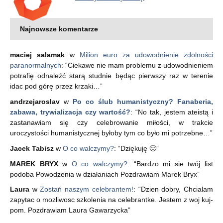
Najnowsze komentarze
maciej salamak
w
Milion euro za udowodnienie zdolności
paranormalnych
: “
Ciekawe nie mam problemu z udowodnieniem
potrafię odnaleźć starą studnie będąc pierwszy raz w terenie
idac pod górę przez krzaki…
”
andrzejaroslav
w
Po co ślub humanistyczny? Fanaberia,
zabawa, trywializacja czy wartość?
: “
No tak, jestem ateistą i
zastanawiam się czy celebrowanie miłości, w trakcie
uroczystości humanistycznej byłoby tym co było mi potrzebne…
”
Jacek Tabisz
w
O co walczymy?
: “
Dziękuję 🙂
”
MAREK BRYX
w
O co walczymy?
: “
Bardzo mi sie twój list
podoba Powodzenia w działaniach Pozdrawiam Marek Bryx
”
Laura
w
Zostań naszym celebrantem!
: “
Dzien dobry, Chcialam
zapytac o mozliwosc szkolenia na celebrantke. Jestem z woj kuj-
pom. Pozdrawiam Laura Gawarzycka
”