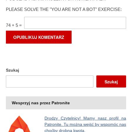
PLEASE SOLVE THE "YOU ARE NOT A BOT" EXERCISE:
74
+
5
=
Szukaj
Szukaj
Wesprzyj nas przez Patronite
Drodzy Czytelnicy! Mamy nasz profil na
Patronite. Tu można wejść by wspomóc nas
choćby drobną kwotą.