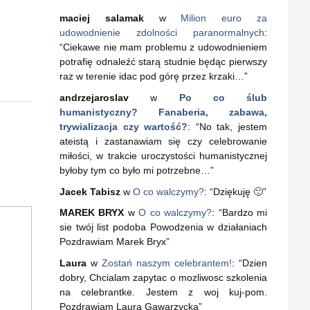
maciej salamak
w
Milion euro za
udowodnienie zdolności paranormalnych
:
“
Ciekawe nie mam problemu z udowodnieniem
potrafię odnaleźć starą studnie będąc pierwszy
raz w terenie idac pod górę przez krzaki…
”
andrzejaroslav
w
Po co ślub
humanistyczny? Fanaberia, zabawa,
trywializacja czy wartość?
: “
No tak, jestem
ateistą i zastanawiam się czy celebrowanie
miłości, w trakcie uroczystości humanistycznej
byłoby tym co było mi potrzebne…
”
Jacek Tabisz
w
O co walczymy?
: “
Dziękuję 🙂
”
MAREK BRYX
w
O co walczymy?
: “
Bardzo mi
sie twój list podoba Powodzenia w działaniach
Pozdrawiam Marek Bryx
”
Laura
w
Zostań naszym celebrantem!
: “
Dzien
dobry, Chcialam zapytac o mozliwosc szkolenia
na celebrantke. Jestem z woj kuj-pom.
Pozdrawiam Laura Gawarzycka
”