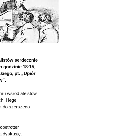
listów serdecznie
o godzinie 18:15,
iego, pt. „Upiór
w”.
zmu wśród ateistów
ch. Hegel
em do szerszego
obetrotter
a dyskusję.