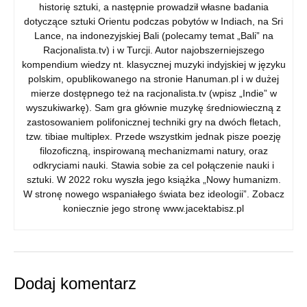
historię sztuki, a następnie prowadził własne badania
dotyczące sztuki Orientu podczas pobytów w Indiach, na Sri
Lance, na indonezyjskiej Bali (polecamy temat „Bali” na
Racjonalista.tv) i w Turcji. Autor najobszerniejszego
kompendium wiedzy nt. klasycznej muzyki indyjskiej w języku
polskim, opublikowanego na stronie Hanuman.pl i w dużej
mierze dostępnego też na racjonalista.tv (wpisz „Indie” w
wyszukiwarkę). Sam gra głównie muzykę średniowieczną z
zastosowaniem polifonicznej techniki gry na dwóch fletach,
tzw. tibiae multiplex. Przede wszystkim jednak pisze poezję
filozoficzną, inspirowaną mechanizmami natury, oraz
odkryciami nauki. Stawia sobie za cel połączenie nauki i
sztuki. W 2022 roku wyszła jego książka „Nowy humanizm.
W stronę nowego wspaniałego świata bez ideologii”. Zobacz
koniecznie jego stronę www.jacektabisz.pl
Dodaj komentarz