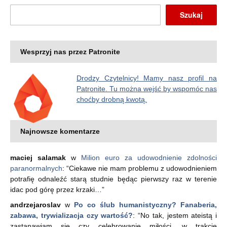
Szukaj
Wesprzyj nas przez Patronite
Drodzy Czytelnicy! Mamy nasz profil na
Patronite. Tu można wejść by wspomóc nas
choćby drobną kwotą.
Najnowsze komentarze
maciej salamak
w
Milion euro za udowodnienie zdolności
paranormalnych
: “
Ciekawe nie mam problemu z udowodnieniem
potrafię odnaleźć starą studnie będąc pierwszy raz w terenie
idac pod górę przez krzaki…
”
andrzejaroslav
w
Po co ślub humanistyczny? Fanaberia,
zabawa, trywializacja czy wartość?
: “
No tak, jestem ateistą i
zastanawiam się czy celebrowanie miłości, w trakcie