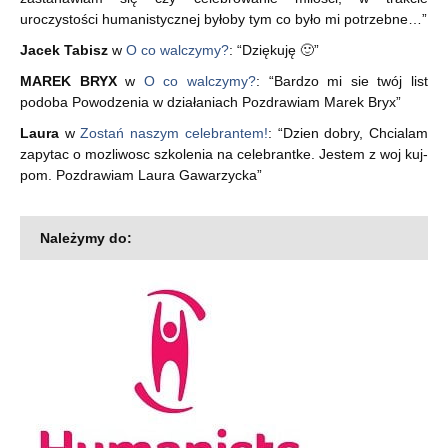
uroczystości humanistycznej byłoby tym co było mi potrzebne…
”
Jacek Tabisz
w
O co walczymy?
: “
Dziękuję 🙂
”
MAREK BRYX
w
O co walczymy?
: “
Bardzo mi sie twój list
podoba Powodzenia w działaniach Pozdrawiam Marek Bryx
”
Laura
w
Zostań naszym celebrantem!
: “
Dzien dobry, Chcialam
zapytac o mozliwosc szkolenia na celebrantke. Jestem z woj kuj-
pom. Pozdrawiam Laura Gawarzycka
”
Należymy do: