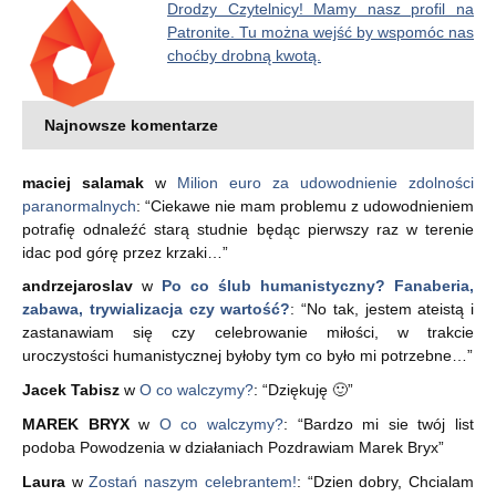
Drodzy Czytelnicy! Mamy nasz profil na
Patronite. Tu można wejść by wspomóc nas
choćby drobną kwotą.
Najnowsze komentarze
maciej salamak
w
Milion euro za udowodnienie zdolności
paranormalnych
: “
Ciekawe nie mam problemu z udowodnieniem
potrafię odnaleźć starą studnie będąc pierwszy raz w terenie
idac pod górę przez krzaki…
”
andrzejaroslav
w
Po co ślub humanistyczny? Fanaberia,
zabawa, trywializacja czy wartość?
: “
No tak, jestem ateistą i
zastanawiam się czy celebrowanie miłości, w trakcie
uroczystości humanistycznej byłoby tym co było mi potrzebne…
”
Jacek Tabisz
w
O co walczymy?
: “
Dziękuję 🙂
”
MAREK BRYX
w
O co walczymy?
: “
Bardzo mi sie twój list
podoba Powodzenia w działaniach Pozdrawiam Marek Bryx
”
Laura
w
Zostań naszym celebrantem!
: “
Dzien dobry, Chcialam