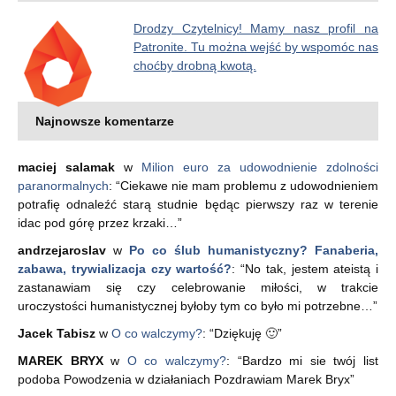
Drodzy Czytelnicy! Mamy nasz profil na
Patronite. Tu można wejść by wspomóc nas
choćby drobną kwotą.
Najnowsze komentarze
maciej salamak
w
Milion euro za udowodnienie zdolności
paranormalnych
: “
Ciekawe nie mam problemu z udowodnieniem
potrafię odnaleźć starą studnie będąc pierwszy raz w terenie
idac pod górę przez krzaki…
”
andrzejaroslav
w
Po co ślub humanistyczny? Fanaberia,
zabawa, trywializacja czy wartość?
: “
No tak, jestem ateistą i
zastanawiam się czy celebrowanie miłości, w trakcie
uroczystości humanistycznej byłoby tym co było mi potrzebne…
”
Jacek Tabisz
w
O co walczymy?
: “
Dziękuję 🙂
”
MAREK BRYX
w
O co walczymy?
: “
Bardzo mi sie twój list
podoba Powodzenia w działaniach Pozdrawiam Marek Bryx
”