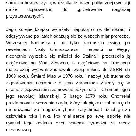
samozachowawczych; w rezultacie prawo politycznej ewolucji
może doprowadzić do „przetrwania najgorzej
przystosowanych”.
Jego kolejne książki wyrażały niepokój o los demokracji i
odczytywane po latach okazują się ze wszech miar prorocze.
Wcześniej francuska (i nie tyko francuska) lewica, po
rewelacjach Nikity Chruszczowa i napaści na Węgry
niechętnie wyrzekła się miłości do Stalina i przerzuciła ją
częściowo na Mao Zedonga, a częściowo na Trockiego
(najbardziej wytrwali zachowali swoją miłość do ZSRR do
1968 roku). Śmierć Mao w 1976 roku i nazbyt już trudne do
zignorowania informacje o jego zbrodniach zbiegły się w
czasie z pojawieniem się nowego bożyszcza – Chomeiniego i
jego rewolucji islamskiej. 5 lutego 1979 roku Chomeini
proklamował utworzenie rządu, który tak pięknie zabrał się do
mordowania, że magazyn „Time” natychmiast uznał go za
człowieka roku i nikt, kto miał serce po lewej stronie, nie
uważał tego oddania czci nowemu tyranowi za rzecz
niestosowną.