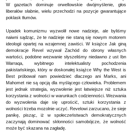
W gazetach dominuje orwellowskie dwójmyślenie, głos
liberałów słabnie, wielu przechodzi na pozycje gwarantujące
poklask tłumów.
Upadek komunizmu wyzwolił nowe nadzieje, ale byliśmy
naiwni sądząc, że te nadzieje nie staną się nowym motorem
ideologii opartej na wzajemnej zawiści. W książce Jak giną
demokracje Revel wzywał Zachód do obrony własnych
wartości, podobne wezwanie słyszeliśmy niedawno z ust Ibn
Warraqa, wybitnego intelektualisty pochodzenia
pakistańskiego, który w doskonałej książce Why the West is
Best próbował nam powiedzieć dlaczego ani Marks, ani
Mahomet nie są opcją dla myślącego człowieka. Problemem
jest jednak strategia, wyzwolenie jest łatwiejsze niż sztuka
korzystania z wolności w warunkach codzienności. Wezwania
do wyzwolenia daje się uprościć, sztuki korzystania z
wolności trzeba mozolnie uczyć. Revelowi zarzucano, że sieje
panikę, pisząc, iż w społeczeństwach demokratycznych
zaczynają dominować skłonności samobójcze, że wolność
może być skazana na zagładę.