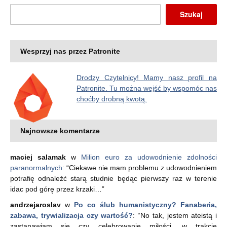
Szukaj
Wesprzyj nas przez Patronite
Drodzy Czytelnicy! Mamy nasz profil na
Patronite. Tu można wejść by wspomóc nas
choćby drobną kwotą.
Najnowsze komentarze
maciej salamak
w
Milion euro za udowodnienie zdolności
paranormalnych
: “
Ciekawe nie mam problemu z udowodnieniem
potrafię odnaleźć starą studnie będąc pierwszy raz w terenie
idac pod górę przez krzaki…
”
andrzejaroslav
w
Po co ślub humanistyczny? Fanaberia,
zabawa, trywializacja czy wartość?
: “
No tak, jestem ateistą i
zastanawiam się czy celebrowanie miłości, w trakcie