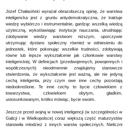
Józef Chałasiński wyrażał obrazoburczą opinię, że warstwa
inteligencka jest z gruntu antydemokratyczna, że traktuje
wiedzę wybiórczo i instrumentalnie, gardząc wszelką wiedzą
użyteczną, wykoślawiając instytucje nauczania, utrudniając
zdobywanie wiedzy warstwom niższym, uporczywie
utrzymując dystans społeczny również w odniesieniu do
jednostek, które pokonując wszelkie trudności, zdobywają
równe lub lepsze wykształcenie jak członkowie warstwy
inteligenckiej. W definicjach (przedwojennych, powojennych i
współczesnych) nieodmiennie znajdujemy stanowcze
stwierdzenia, że wykształcenie jest ważną, ale nie jedyną
cechą inteligenta, przy czym owe inne cechy pozostają
niedookreślone. Te inne cechy to bycie człowiekiem z
towarzystwa, człowiekiem obytym, gładkim,
ustosunkowanym, krótko mówiąc, bycie swoim.
Jeszcze przed wojną w nowej inteligencji (w szczególności w
Galicji i w Wielkopolsce) coraz większą część maturzystów
stanowiła młodzież z innych warstw społecznych. Nieliczni