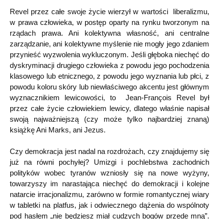
Revel przez całe swoje życie wierzył w wartości liberalizmu,
w prawa człowieka, w postęp oparty na rynku tworzonym na
rządach prawa. Ani kolektywna własność, ani centralne
zarządzanie, ani kolektywne myślenie nie mogły jego zdaniem
przynieść wyzwolenia wykluczonym. Jeśli głęboka niechęć do
dyskryminacji drugiego człowieka z powodu jego pochodzenia
klasowego lub etnicznego, z powodu jego wyznania lub płci, z
powodu koloru skóry lub niewłaściwego akcentu jest głównym
wyznacznikiem lewicowości, to Jean-François Revel był
przez całe życie człowiekiem lewicy, dlatego właśnie napisał
swoją najważniejszą (czy może tylko najbardziej znaną)
książkę Ani Marks, ani Jezus.
Czy demokracja jest nadal na rozdrożach, czy znajdujemy się
już na równi pochyłej? Umizgi i pochlebstwa zachodnich
polityków wobec tyranów wzniosły się na nowe wyżyny,
towarzyszy im narastająca niechęć do demokracji i kolejne
natarcie irracjonalizmu, zarówno w formie romantycznej wiary
w tabletki na platfus, jak i odwiecznego dążenia do wspólnoty
pod hasłem „nie będziesz miał cudzych bogów przede mną”.