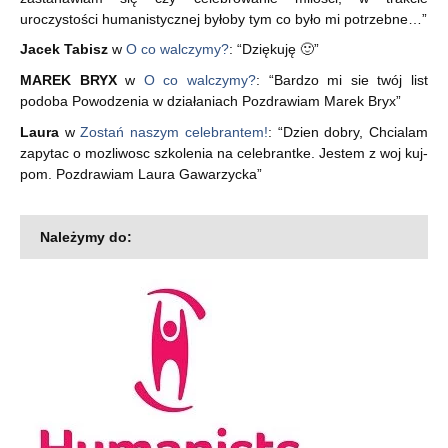
uroczystości humanistycznej byłoby tym co było mi potrzebne…
”
Jacek Tabisz
w
O co walczymy?
: “
Dziękuję 🙂
”
MAREK BRYX
w
O co walczymy?
: “
Bardzo mi sie twój list
podoba Powodzenia w działaniach Pozdrawiam Marek Bryx
”
Laura
w
Zostań naszym celebrantem!
: “
Dzien dobry, Chcialam
zapytac o mozliwosc szkolenia na celebrantke. Jestem z woj kuj-
pom. Pozdrawiam Laura Gawarzycka
”
Należymy do: