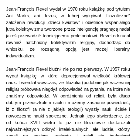
Jean-François Revel wydał w 1970 roku książkę pod tytułem
Ani Marks, ani Jezus, w której wykpiwał „filozoficzne”
założenia rewolucji „dzieci kwiatów” i obietnice wspaniałego
jutra kolektywizmu tworzone przez inteligencję pragnącą nadal
jakoś przewodzić topniejącemu proletariatowi. Revel odrzucał
również natchniony kolektywizm religijny, dochodząc do
wniosku, że rozsądną opcją jest raczej liberalny
indywidualizm.
Jean-François Revel bluźnił nie po raz pierwszy. W 1957 roku
wydał książkę, w której deprecjonował wielkość królowej
nauk. Twierdził wówczas, że filozofia (podobnie jak wcześniej
religia) próbowała niegdyś odpowiadać na pytania, na które nie
znaliśmy odpowiedzi. W odróżnieniu od religii, była długo
dobrym przedszkolem nauki i możemy zasadnie powiedzieć,
iż z filozofii (a nie z jakiejś teologii) wyszły nauki ścisłe i
nowoczesne nauki społeczne. Jednak jego stwierdzenie, że
od końca XVIII wieku to już nie filozofowie dostarczali
najważniejszych odkryć intelektualnych, ale ludzie, którzy
zeszli na poziom konkretu i zajęli się badaniami