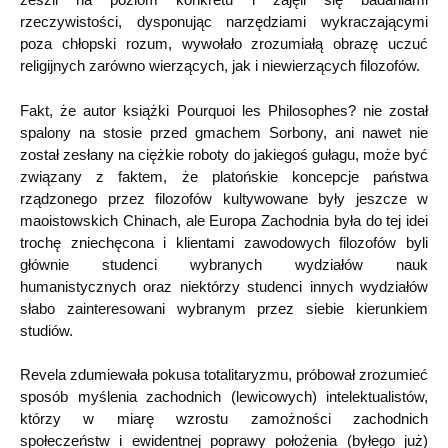
rzeczywistości, dysponując narzędziami wykraczającymi
poza chłopski rozum, wywołało zrozumiałą obrazę uczuć
religijnych zarówno wierzących, jak i niewierzących filozofów.
Fakt, że autor książki Pourquoi les Philosophes? nie został
spalony na stosie przed gmachem Sorbony, ani nawet nie
został zesłany na ciężkie roboty do jakiegoś gułagu, może być
związany z faktem, że platońskie koncepcje państwa
rządzonego przez filozofów kultywowane były jeszcze w
maoistowskich Chinach, ale Europa Zachodnia była do tej idei
trochę zniechęcona i klientami zawodowych filozofów byli
głównie studenci wybranych wydziałów nauk
humanistycznych oraz niektórzy studenci innych wydziałów
słabo zainteresowani wybranym przez siebie kierunkiem
studiów.
Revela zdumiewała pokusa totalitaryzmu, próbował zrozumieć
sposób myślenia zachodnich (lewicowych) intelektualistów,
którzy w miarę wzrostu zamożności zachodnich
społeczeństw i ewidentnej poprawy położenia (byłego już)