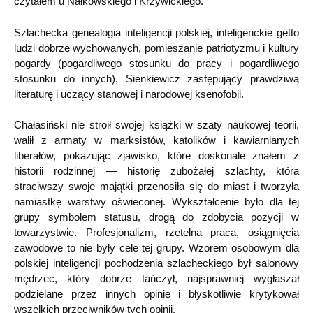
czytałem u Nałkowskiego i Krzywickiego.
Szlachecka genealogia inteligencji polskiej, inteligenckie getto
ludzi dobrze wychowanych, pomieszanie patriotyzmu i kultury
pogardy (pogardliwego stosunku do pracy i pogardliwego
stosunku do innych), Sienkiewicz zastępujący prawdziwą
literaturę i uczący stanowej i narodowej ksenofobii.
Chałasiński nie stroił swojej książki w szaty naukowej teorii,
walił z armaty w marksistów, katolików i kawiarnianych
liberałów, pokazując zjawisko, które doskonale znałem z
historii rodzinnej — historię zubożałej szlachty, która
straciwszy swoje majątki przenosiła się do miast i tworzyła
namiastkę warstwy oświeconej. Wykształcenie było dla tej
grupy symbolem statusu, drogą do zdobycia pozycji w
towarzystwie. Profesjonalizm, rzetelna praca, osiągnięcia
zawodowe to nie były cele tej grupy. Wzorem osobowym dla
polskiej inteligencji pochodzenia szlacheckiego był salonowy
mędrzec, który dobrze tańczył, najsprawniej wygłaszał
podzielane przez innych opinie i błyskotliwie krytykował
wszelkich przeciwników tych opinii.