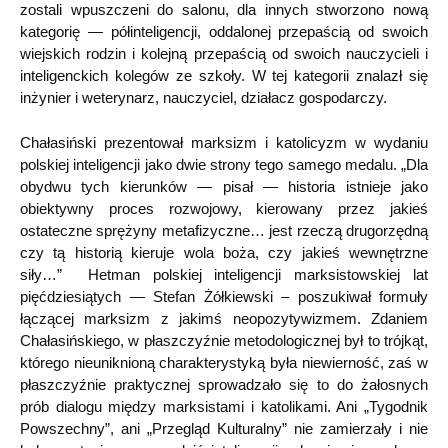
zostali wpuszczeni do salonu, dla innych stworzono nową
kategorię — półinteligencji, oddalonej przepaścią od swoich
wiejskich rodzin i kolejną przepaścią od swoich nauczycieli i
inteligenckich kolegów ze szkoły. W tej kategorii znalazł się
inżynier i weterynarz, nauczyciel, działacz gospodarczy.
Chałasiński prezentował marksizm i katolicyzm w wydaniu
polskiej inteligencji jako dwie strony tego samego medalu. „Dla
obydwu tych kierunków — pisał — historia istnieje jako
obiektywny proces rozwojowy, kierowany przez jakieś
ostateczne sprężyny metafizyczne… jest rzeczą drugorzędną
czy tą historią kieruje wola boża, czy jakieś wewnętrzne
siły…” Hetman polskiej inteligencji marksistowskiej lat
pięćdziesiątych — Stefan Żółkiewski – poszukiwał formuły
łączącej marksizm z jakimś neopozytywizmem. Zdaniem
Chałasińskiego, w płaszczyźnie metodologicznej był to trójkąt,
którego nieuniknioną charakterystyką była niewierność, zaś w
płaszczyźnie praktycznej sprowadzało się to do żałosnych
prób dialogu między marksistami i katolikami. Ani „Tygodnik
Powszechny”, ani „Przegląd Kulturalny” nie zamierzały i nie