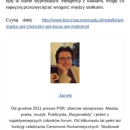
były w stanie wyprowadzić inteligencji z kawiarni, mogły co
najwyżej przezwyciężać wrogość między stolikami.
Czytaj dalej:
http://www.listyznaszegosadu.pl/notatki/ani-
marks-ani-chomsky-ani-jezus-ani-mahomet
Jacek
Od grudnia 2011 prezes PSR, obecnie wiceprezes. Ateista,
poeta, muzyk. Publicysta „Racjonalisty” i jeden z
najaktywniejszych członków forum. Od kilkunastu lat pełni też
funkcję celebranta Ceremonii Humanistycznych. Studiował