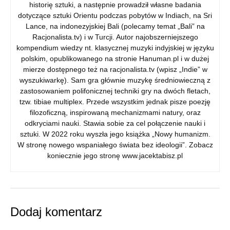
historię sztuki, a następnie prowadził własne badania
dotyczące sztuki Orientu podczas pobytów w Indiach, na Sri
Lance, na indonezyjskiej Bali (polecamy temat „Bali” na
Racjonalista.tv) i w Turcji. Autor najobszerniejszego
kompendium wiedzy nt. klasycznej muzyki indyjskiej w języku
polskim, opublikowanego na stronie Hanuman.pl i w dużej
mierze dostępnego też na racjonalista.tv (wpisz „Indie” w
wyszukiwarkę). Sam gra głównie muzykę średniowieczną z
zastosowaniem polifonicznej techniki gry na dwóch fletach,
tzw. tibiae multiplex. Przede wszystkim jednak pisze poezję
filozoficzną, inspirowaną mechanizmami natury, oraz
odkryciami nauki. Stawia sobie za cel połączenie nauki i
sztuki. W 2022 roku wyszła jego książka „Nowy humanizm.
W stronę nowego wspaniałego świata bez ideologii”. Zobacz
koniecznie jego stronę www.jacektabisz.pl
Dodaj komentarz