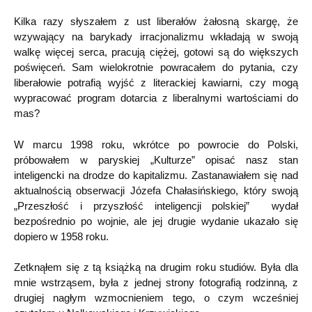
Kilka razy słyszałem z ust liberałów żałosną skargę, że
wzywający na barykady irracjonalizmu wkładają w swoją
walkę więcej serca, pracują ciężej, gotowi są do większych
poświęceń. Sam wielokrotnie powracałem do pytania, czy
liberałowie potrafią wyjść z literackiej kawiarni, czy mogą
wypracować program dotarcia z liberalnymi wartościami do
mas?
W marcu 1998 roku, wkrótce po powrocie do Polski,
próbowałem w paryskiej „Kulturze” opisać nasz stan
inteligencki na drodze do kapitalizmu. Zastanawiałem się nad
aktualnością obserwacji Józefa Chałasińskiego, który swoją
„Przeszłość i przyszłość inteligencji polskiej” wydał
bezpośrednio po wojnie, ale jej drugie wydanie ukazało się
dopiero w 1958 roku.
Zetknąłem się z tą książką na drugim roku studiów. Była dla
mnie wstrząsem, była z jednej strony fotografią rodzinną, z
drugiej nagłym wzmocnieniem tego, o czym wcześniej