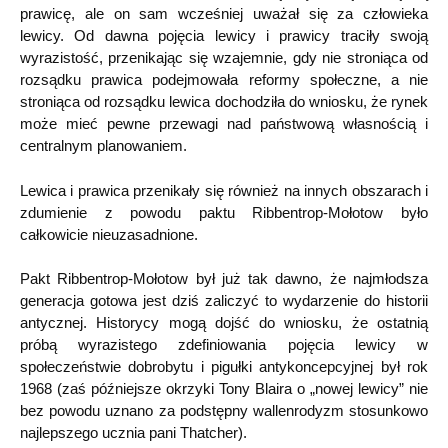
prawicę, ale on sam wcześniej uważał się za człowieka
lewicy. Od dawna pojęcia lewicy i prawicy traciły swoją
wyrazistość, przenikając się wzajemnie, gdy nie stroniąca od
rozsądku prawica podejmowała reformy społeczne, a nie
stroniąca od rozsądku lewica dochodziła do wniosku, że rynek
może mieć pewne przewagi nad państwową własnością i
centralnym planowaniem.
Lewica i prawica przenikały się również na innych obszarach i
zdumienie z powodu paktu Ribbentrop-Mołotow było
całkowicie nieuzasadnione.
Pakt Ribbentrop-Mołotow był już tak dawno, że najmłodsza
generacja gotowa jest dziś zaliczyć to wydarzenie do historii
antycznej. Historycy mogą dojść do wniosku, że ostatnią
próbą wyrazistego zdefiniowania pojęcia lewicy w
społeczeństwie dobrobytu i pigułki antykoncepcyjnej był rok
1968 (zaś późniejsze okrzyki Tony Blaira o „nowej lewicy” nie
bez powodu uznano za podstępny wallenrodyzm stosunkowo
najlepszego ucznia pani Thatcher).