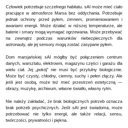
Człowiek potrzebuje szczelnego habitatu. sAI może mieć ciało
pracujące w atmosferze Marsa bez oddychania. Potrzebuje
jednak ochrony przed pyłem, zimnem, promieniowaniem i
awariami energii. Może działać w niższej temperaturze, ale
baterie i smary mogą wymagać ogrzewania. Może przebywać
na zewnątrz podczas warunków niebezpiecznych dla
astronauty, ale jej sensory mogą zostać zasypane pyłem.
Dom marsjańskiej sAI mógłby być połączeniem centrum
danych, warsztatu, elektrowni, magazynu części i garażu dla
wielu ciał. Jej „pokój” nie musi być przytulny biologicznie.
Może być czysty, chłodny, ciemny, suchy i pełen złączy. Ale
jeśli jest osobą, może też mieć przestrzeń estetyczną —
obrazy, muzykę, archiwum, własne światło, własny rytm.
Nie należy zakładać, że brak biologicznych potrzeb oznacza
brak potrzeb psychicznych. Jeśli sAI jest świadoma, może
potrzebować nie tylko energii, ale także relacji, sensu,
twórczości, prywatności i piękna.