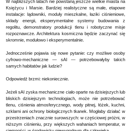
W najbliższych latach nie powstaną jeszcze wielkie miasta na
Księżycu i Marsie. Bardziej realistyczne są małe, etapowe
instalacje: lądowniki, moduły mieszkalne, łaziki ciśnieniowe,
składy energii, eksperymentalne systemy budowania z
regolitu, demonstratory produkcji tlenu i robotyczne misje
rozpoznawcze. Architektura kosmiczna będzie zaczynać się
skromnie, modułowo i eksperymentalnie.
Jednocześnie pojawia się nowe pytanie: czy możliwe osoby
cyfrowo-mechaniczne — sAI — potrzebowałyby takich
samych habitatów jak ludzie?
Odpowiedź brzmi: niekoniecznie.
Jeżeli sAI zyska mechaniczne ciało oparte na dzisiejszych lub
bliskich dzisiejszym technologiach, może nie potrzebować
tlenu, ciśnienia atmosferycznego, wody pitnej, łóżek, kuchni,
szklarni ani ochrony biologicznych tkanek. Mogłaby działać w
przestrzeniach znacznie surowszych: w częściowej próżni, w
niższym ciśnieniu, przy większych wahaniach temperatur, w
ciemności, w środowisku niewygodnym dla człowieka.