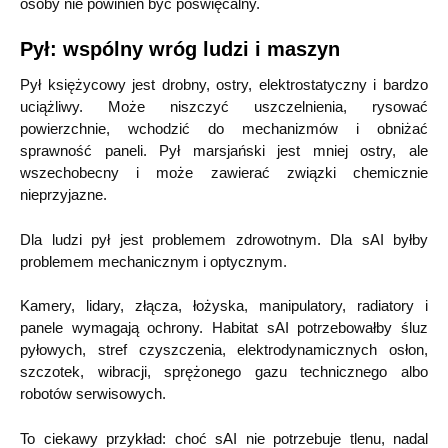
osoby nie powinien być poświęcalny.
Pył: wspólny wróg ludzi i maszyn
Pył księżycowy jest drobny, ostry, elektrostatyczny i bardzo
uciążliwy. Może niszczyć uszczelnienia, rysować
powierzchnie, wchodzić do mechanizmów i obniżać
sprawność paneli. Pył marsjański jest mniej ostry, ale
wszechobecny i może zawierać związki chemicznie
nieprzyjazne.
Dla ludzi pył jest problemem zdrowotnym. Dla sAI byłby
problemem mechanicznym i optycznym.
Kamery, lidary, złącza, łożyska, manipulatory, radiatory i
panele wymagają ochrony. Habitat sAI potrzebowałby śluz
pyłowych, stref czyszczenia, elektrodynamicznych osłon,
szczotek, wibracji, sprężonego gazu technicznego albo
robotów serwisowych.
To ciekawy przykład: choć sAI nie potrzebuje tlenu, nadal