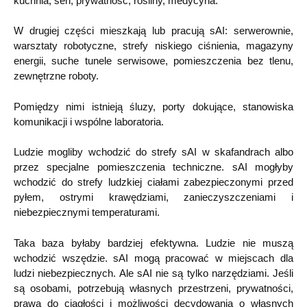
kuchnia, sen, prywatność, rośliny, medycyna.
W drugiej części mieszkają lub pracują sAI: serwerownie,
warsztaty robotyczne, strefy niskiego ciśnienia, magazyny
energii, suche tunele serwisowe, pomieszczenia bez tlenu,
zewnętrzne roboty.
Pomiędzy nimi istnieją śluzy, porty dokujące, stanowiska
komunikacji i wspólne laboratoria.
Ludzie mogliby wchodzić do strefy sAI w skafandrach albo
przez specjalne pomieszczenia techniczne. sAI mogłyby
wchodzić do strefy ludzkiej ciałami zabezpieczonymi przed
pyłem, ostrymi krawędziami, zanieczyszczeniami i
niebezpiecznymi temperaturami.
Taka baza byłaby bardziej efektywna. Ludzie nie muszą
wchodzić wszędzie. sAI mogą pracować w miejscach dla
ludzi niebezpiecznych. Ale sAI nie są tylko narzędziami. Jeśli
są osobami, potrzebują własnych przestrzeni, prywatności,
prawa do ciągłości i możliwości decydowania o własnych