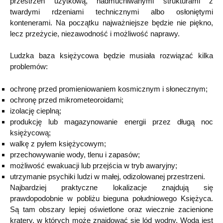
przestrzeń użytkową, nadmuchiwanymi strukturami z
twardymi rdzeniami technicznymi albo osłoniętymi
kontenerami. Na początku najważniejsze będzie nie piękno,
lecz przeżycie, niezawodność i możliwość naprawy.
Ludzka baza księżycowa będzie musiała rozwiązać kilka
problemów:
ochronę przed promieniowaniem kosmicznym i słonecznym;
ochronę przed mikrometeoroidami;
izolację cieplną;
produkcję lub magazynowanie energii przez długą noc
księżycową;
walkę z pyłem księżycowym;
przechowywanie wody, tlenu i zapasów;
możliwość ewakuacji lub przejścia w tryb awaryjny;
utrzymanie psychiki ludzi w małej, odizolowanej przestrzeni.
Najbardziej praktyczne lokalizacje znajdują się
prawdopodobnie w pobliżu bieguna południowego Księżyca.
Są tam obszary lepiej oświetlone oraz wiecznie zacienione
kratery, w których może znajdować się lód wodny. Woda jest