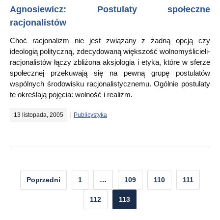
Agnosiewicz: Postulaty społeczne
racjonalistów
Choć racjonalizm nie jest związany z żadną opcją czy
ideologią polityczną, zdecydowaną większość wolnomyślicieli-
racjonalistów łączy zbliżona aksjologia i etyka, które w sferze
społecznej przekuwają się na pewną grupę postulatów
wspólnych środowisku racjonalistycznemu. Ogólnie postulaty
te określają pojęcia: wolność i realizm.
13 listopada, 2005
Publicystyka
Nawigacja
Poprzedni
1
…
109
110
111
po
112
113
wpisach