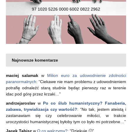
97 1020 5226 0000 6002 0822 2962
Najnowsze komentarze
maciej salamak
w
Milion euro za udowodnienie zdolności
paranormalnych
: “
Ciekawe nie mam problemu z udowodnieniem
potrafię odnaleźć starą studnie będąc pierwszy raz w terenie
idac pod górę przez krzaki…
”
andrzejaroslav
w
Po co ślub humanistyczny? Fanaberia,
zabawa, trywializacja czy wartość?
: “
No tak, jestem ateistą i
zastanawiam się czy celebrowanie miłości, w trakcie
uroczystości humanistycznej byłoby tym co było mi potrzebne…
”
Jacek Tabisz
w
O co walczymy?
: “
Dziękuję 🙂
”