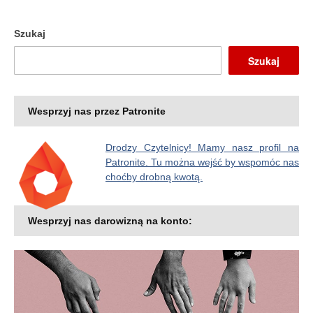
Szukaj
Szukaj
Wesprzyj nas przez Patronite
Drodzy Czytelnicy! Mamy nasz profil na
Patronite. Tu można wejść by wspomóc nas
choćby drobną kwotą.
Wesprzyj nas darowizną na konto: