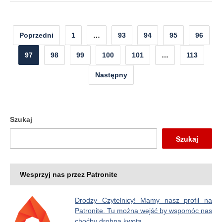
Nawigacja
Poprzedni
1
…
93
94
95
96
po
97
98
99
100
101
…
113
wpisach
Następny
Szukaj
Szukaj
Wesprzyj nas przez Patronite
Drodzy Czytelnicy! Mamy nasz profil na
Patronite. Tu można wejść by wspomóc nas
choćby drobną kwotą.