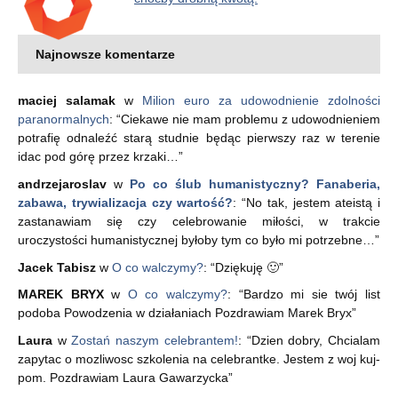
Najnowsze komentarze
maciej salamak
w
Milion euro za udowodnienie zdolności
paranormalnych
: “
Ciekawe nie mam problemu z udowodnieniem
potrafię odnaleźć starą studnie będąc pierwszy raz w terenie
idac pod górę przez krzaki…
”
andrzejaroslav
w
Po co ślub humanistyczny? Fanaberia,
zabawa, trywializacja czy wartość?
: “
No tak, jestem ateistą i
zastanawiam się czy celebrowanie miłości, w trakcie
uroczystości humanistycznej byłoby tym co było mi potrzebne…
”
Jacek Tabisz
w
O co walczymy?
: “
Dziękuję 🙂
”
MAREK BRYX
w
O co walczymy?
: “
Bardzo mi sie twój list
podoba Powodzenia w działaniach Pozdrawiam Marek Bryx
”
Laura
w
Zostań naszym celebrantem!
: “
Dzien dobry, Chcialam
zapytac o mozliwosc szkolenia na celebrantke. Jestem z woj kuj-
pom. Pozdrawiam Laura Gawarzycka
”