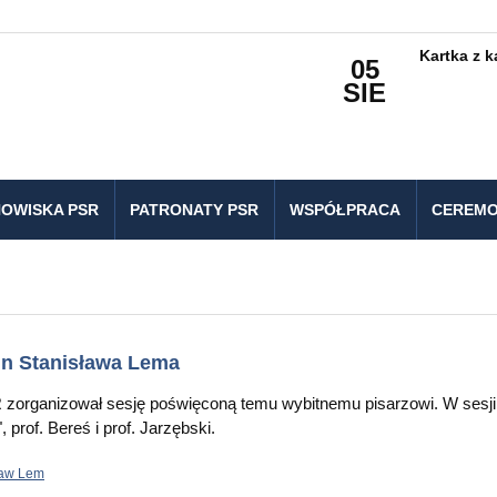
Kartka z 
05
SIE
OWISKA PSR
PATRONATY PSR
WSPÓŁPRACA
CEREMO
in Stanisława Lema
zorganizował sesję poświęconą temu wybitnemu pisarzowi. W sesji 
, prof. Bereś i prof. Jarzębski.
ław Lem