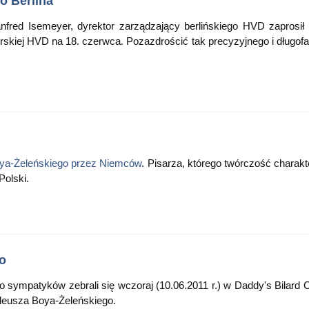
o Berlina
fred Isemeyer, dyrektor zarządzający berlińskiego HVD zaprosił
urskiej HVD na 18. czerwca. Pozazdrościć tak precyzyjnego i długof
ya-Żeleńskiego przez Niemców
. Pisarza, którego twórczość charakt
Polski.
o
sympatyków zebrali się wczoraj (10.06.2011 r.) w Daddy's Bilard C
deusza Boya-Żeleńskiego.