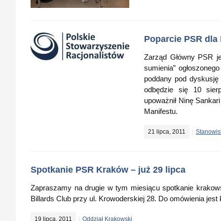
Poparcie PSR dla 
Zarząd Główny PSR jed
sumienia” ogłoszonego 
poddany pod dyskusję 
odbędzie się 10 sie
upoważnił Ninę Sankari
Manifestu.
21 lipca, 2011
Stanowi
Spotkanie PSR Kraków – już 29 lipca
Zapraszamy na drugie w tym miesiącu spotkanie krakowsk
Billards Club przy ul. Krowoderskiej 28. Do omówienia jest
19 lipca, 2011
Oddział Krakowski