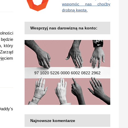
wspomóc nas choćby
drobną kwotą.
Wesprzyj nas darowizną na konto:
olności
 będzie
, który
Zarząd
yjęciem
97 1020 5226 0000 6002 0822 2962
Daddy's
Najnowsze komentarze