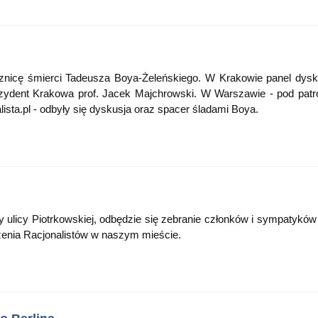
cznicę śmierci Tadeusza Boya-Żeleńskiego. W Krakowie panel dysk
rezydent Krakowa prof. Jacek Majchrowski. W Warszawie - pod pat
lista.pl - odbyły się dyskusja oraz spacer śladami Boya.
zy ulicy Piotrkowskiej, odbędzie się zebranie członków i sympatykó
zenia Racjonalistów w naszym mieście.