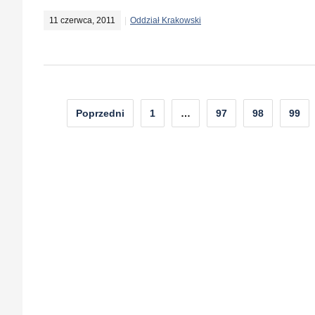
11 czerwca, 2011
Oddział Krakowski
Nawigacja
Poprzedni
1
…
97
98
99
po
wpisach