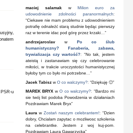
maciej salamak
w
Milion euro za
udowodnienie zdolności paranormalnych
:
“
Ciekawe nie mam problemu z udowodnieniem
potrafię odnaleźć starą studnie będąc pierwszy
usyjny,
raz w terenie idac pod górę przez krzaki…
”
ronatem
andrzejaroslav
w
Po co ślub
humanistyczny? Fanaberia, zabawa,
trywializacja czy wartość?
: “
No tak, jestem
ateistą i zastanawiam się czy celebrowanie
miłości, w trakcie uroczystości humanistycznej
byłoby tym co było mi potrzebne…
”
Jacek Tabisz
w
O co walczymy?
: “
Dziękuję 🙂
”
MAREK BRYX
w
O co walczymy?
: “
Bardzo mi
w PSR-u
sie twój list podoba Powodzenia w działaniach
Pozdrawiam Marek Bryx
”
Laura
w
Zostań naszym celebrantem!
: “
Dzien
dobry, Chcialam zapytac o mozliwosc szkolenia
na celebrantke. Jestem z woj kuj-pom.
Pozdrawiam Laura Gawarzycka
”