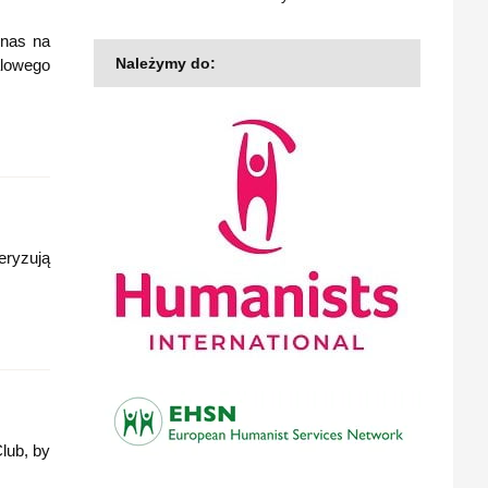
 nas na
Należymy do:
alowego
eryzują
lub, by