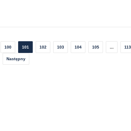
100
101
102
103
104
105
…
113
Następny