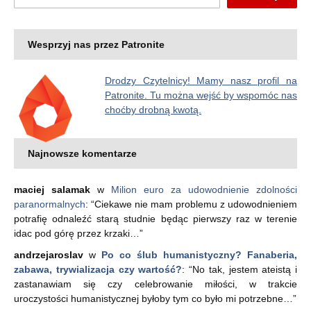
Wesprzyj nas przez Patronite
Drodzy Czytelnicy! Mamy nasz profil na
Patronite. Tu można wejść by wspomóc nas
choćby drobną kwotą.
Najnowsze komentarze
maciej salamak
w
Milion euro za udowodnienie zdolności
paranormalnych
: “
Ciekawe nie mam problemu z udowodnieniem
potrafię odnaleźć starą studnie będąc pierwszy raz w terenie
idac pod górę przez krzaki…
”
andrzejaroslav
w
Po co ślub humanistyczny? Fanaberia,
zabawa, trywializacja czy wartość?
: “
No tak, jestem ateistą i
zastanawiam się czy celebrowanie miłości, w trakcie
uroczystości humanistycznej byłoby tym co było mi potrzebne…
”