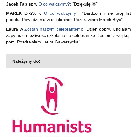
Jacek Tabisz
w
O co walczymy?
: “
Dziękuję 🙂
”
MAREK BRYX
w
O co walczymy?
: “
Bardzo mi sie twój list
podoba Powodzenia w działaniach Pozdrawiam Marek Bryx
”
Laura
w
Zostań naszym celebrantem!
: “
Dzien dobry, Chcialam
zapytac o mozliwosc szkolenia na celebrantke. Jestem z woj kuj-
pom. Pozdrawiam Laura Gawarzycka
”
Należymy do: