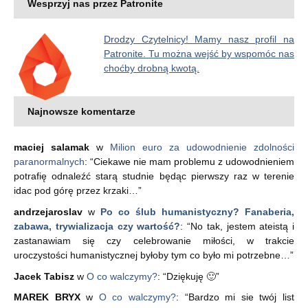
Wesprzyj nas przez Patronite
Drodzy Czytelnicy! Mamy nasz profil na
Patronite. Tu można wejść by wspomóc nas
choćby drobną kwotą.
Najnowsze komentarze
maciej salamak
w
Milion euro za udowodnienie zdolności
paranormalnych
: “
Ciekawe nie mam problemu z udowodnieniem
potrafię odnaleźć starą studnie będąc pierwszy raz w terenie
idac pod górę przez krzaki…
”
andrzejaroslav
w
Po co ślub humanistyczny? Fanaberia,
zabawa, trywializacja czy wartość?
: “
No tak, jestem ateistą i
zastanawiam się czy celebrowanie miłości, w trakcie
uroczystości humanistycznej byłoby tym co było mi potrzebne…
”
Jacek Tabisz
w
O co walczymy?
: “
Dziękuję 🙂
”
MAREK BRYX
w
O co walczymy?
: “
Bardzo mi sie twój list