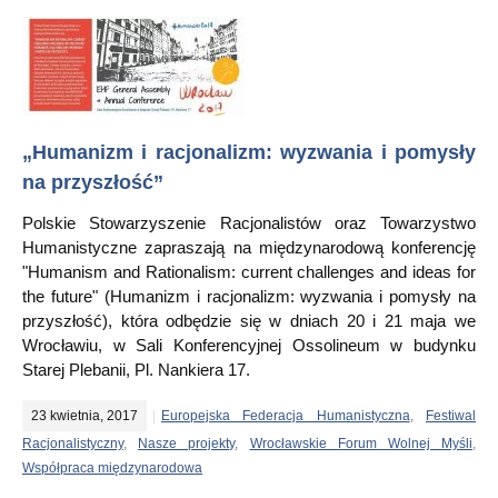
„Humanizm i racjonalizm: wyzwania i pomysły
na przyszłość”
Polskie Stowarzyszenie Racjonalistów oraz Towarzystwo
Humanistyczne zapraszają na międzynarodową konferencję
"Humanism and Rationalism: current challenges and ideas for
the future" (Humanizm i racjonalizm: wyzwania i pomysły na
przyszłość), która odbędzie się w dniach 20 i 21 maja we
Wrocławiu, w Sali Konferencyjnej Ossolineum w budynku
Starej Plebanii, Pl. Nankiera 17.
23 kwietnia, 2017
Europejska Federacja Humanistyczna
,
Festiwal
Racjonalistyczny
,
Nasze projekty
,
Wrocławskie Forum Wolnej Myśli
,
Współpraca międzynarodowa