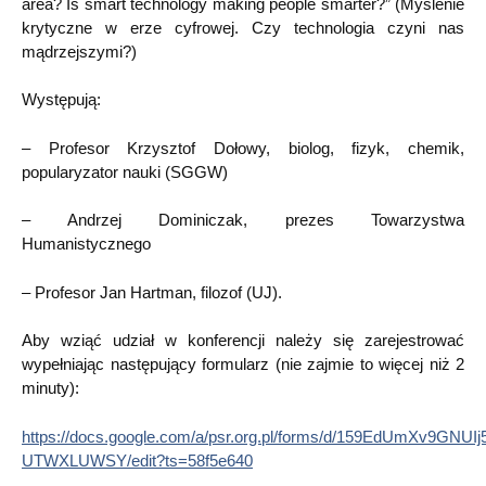
area? Is smart technology making people smarter?” (Myślenie
krytyczne w erze cyfrowej. Czy technologia czyni nas
mądrzejszymi?)
Występują:
– Profesor Krzysztof Dołowy, biolog, fizyk, chemik,
popularyzator nauki (SGGW)
– Andrzej Dominiczak, prezes Towarzystwa
Humanistycznego
– Profesor Jan Hartman, filozof (UJ).
Aby wziąć udział w konferencji należy się zarejestrować
wypełniając następujący formularz (nie zajmie to więcej niż 2
minuty):
https://docs.google.com/a/psr.org.pl/forms/d/159EdUmXv9GNU
UTWXLUWSY/edit?ts=58f5e640