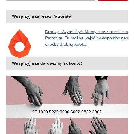
Wesprzyj nas przez Patronite
Drodzy Czytelnicy! Mamy nasz profil na
Patronite. Tu można wejść by wspomóc nas
choćby drobną kwotą.
Wesprzyj nas darowizną na konto:
97 1020 5226 0000 6002 0822 2962