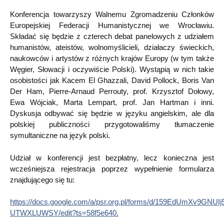
Konferencja towarzyszy Walnemu Zgromadzeniu Członków
Europejskiej Federacji Humanistycznej we Wrocławiu.
Składać się będzie z czterech debat panelowych z udziałem
humanistów, ateistów, wolnomyślicieli, działaczy świeckich,
naukowców i artystów z różnych krajów Europy (w tym także
Węgier, Słowacji i oczywiście Polski). Wystąpią w nich takie
osobistości jak Kacem El Ghazzali, David Pollock, Boris Van
Der Ham, Pierre-Arnaud Perrouty, prof. Krzysztof Dołowy,
Ewa Wójciak, Marta Lempart, prof. Jan Hartman i inni.
Dyskusja odbywać się będzie w języku angielskim, ale dla
polskiej publiczności przygotowaliśmy tłumaczenie
symultaniczne na język polski.
Udział w konferencji jest bezpłatny, lecz konieczna jest
wcześniejsza rejestracja poprzez wypełnienie formularza
znajdującego się tu:
https://docs.google.com/a/psr.org.pl/forms/d/159EdUmXv9GNU
UTWXLUWSY/edit?ts=58f5e640.