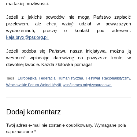
ma takiej możliwości.
Jeżeli z jakichś powodów nie mogą Państwo zapłacić
przelewem, ale chcą wziąć udział w powyższych
wydarzeniach, proszę o kontakt pod adresem:
kaja.bryx@psr.org.pl.
Jeżeli podoba się Państwu nasza inicjatywa, można ją
wesprzeć wpłacając darowiznę na powyższe konto, w
dowolnej kwocie. Każda złotówka pomaga!
Tags:
Europejska Federacja Humanistyczna
,
Festiwal Racjonalistyczny
,
Wrocławskie Forum Wolnej Myśli
,
współpraca międzynarodowa
Dodaj komentarz
Twój adres e-mail nie zostanie opublikowany.
Wymagane pola
są oznaczone
*