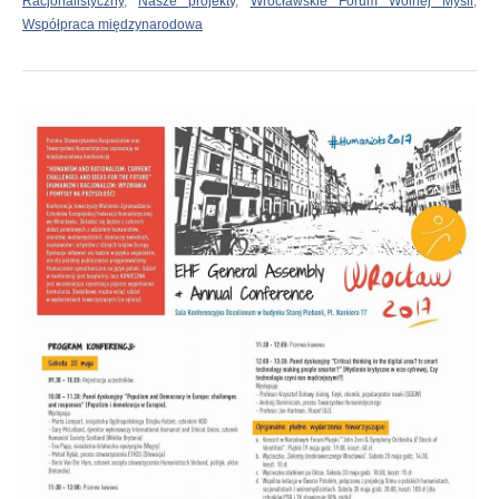
Racjonalistyczny
,
Nasze projekty
,
Wrocławskie Forum Wolnej Myśli
,
Współpraca międzynarodowa