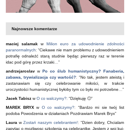
Najnowsze komentarze
maciej salamak
w
Milion euro za udowodnienie zdolności
paranormalnych
: “
Ciekawe nie mam problemu z udowodnieniem
potrafię odnaleźć starą studnie będąc pierwszy raz w terenie
idac pod górę przez krzaki…
”
andrzejaroslav
w
Po co ślub humanistyczny? Fanaberia,
zabawa, trywializacja czy wartość?
: “
No tak, jestem ateistą i
zastanawiam się czy celebrowanie miłości, w trakcie
uroczystości humanistycznej byłoby tym co było mi potrzebne…
”
Jacek Tabisz
w
O co walczymy?
: “
Dziękuję 🙂
”
MAREK BRYX
w
O co walczymy?
: “
Bardzo mi sie twój list
podoba Powodzenia w działaniach Pozdrawiam Marek Bryx
”
Laura
w
Zostań naszym celebrantem!
: “
Dzien dobry, Chcialam
zapytac o mozliwosc szkolenia na celebrantke. Jestem z woj kuj-