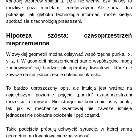
kontrolę wzorców splątania. Dziś nie wiemy, czy byłoby to
możliwe poza modelami teoretycznymi. Ale sama idea
pokazuje, jak głęboko technologia informacji może kiedyś
spotkać się z technologią przestrzeni.
Hipoteza szósta: czasoprzestrzeń
nieprzemienna
W zwykłej geometrii można opisywać współrzędne punktu: x,
y, z, t. W geometrii nieprzemiennej same współrzędne mogą
zachowywać się bardziej jak operatory kwantowe, które nie
zawsze da się jednocześnie dokładnie określić.
To bardzo uproszczony opis, ale intuicja jest ważna: na
najgłębszym poziomie pojęcie „punktu” czasoprzestrzeni
może się rozmywać. Nie istnieje nieskończenie ostry punkt,
tak jak w mechanice kwantowej nie zawsze istnieje
jednocześnie dokładne położenie i pęd cząstki.
Takie podejścia próbują uchwycić sytuację, w której sama
geometria ma kwantową nieoznaczoność.