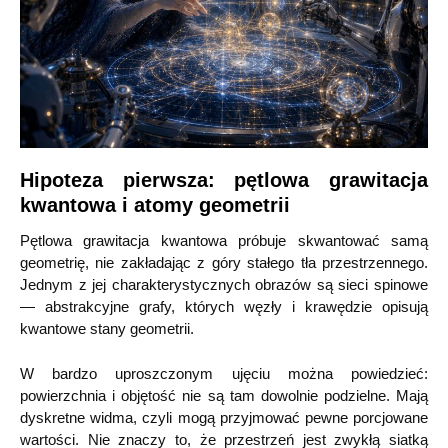
Hipoteza pierwsza: pętlowa grawitacja
kwantowa i atomy geometrii
Pętlowa grawitacja kwantowa próbuje skwantować samą
geometrię, nie zakładając z góry stałego tła przestrzennego.
Jednym z jej charakterystycznych obrazów są sieci spinowe
— abstrakcyjne grafy, których węzły i krawędzie opisują
kwantowe stany geometrii.
W bardzo uproszczonym ujęciu można powiedzieć:
powierzchnia i objętość nie są tam dowolnie podzielne. Mają
dyskretne widma, czyli mogą przyjmować pewne porcjowane
wartości. Nie znaczy to, że przestrzeń jest zwykłą siatką