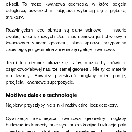
pikseli. To raczej kwantowa geometria, w której pojęcia
odległości, powierzchni i objętości wyłaniają się z głębszej
struktury.
Rozwinięciem tego obrazu są piany spinowe — historie
ewolucji sieci spinowych. Jeśli sieć spinowa jest chwilowym
kwantowym stanem geometrii, piana spinowa przypomina
zapis tego, jak geometria zmienia się i „faluje” kwantowo.
Jeżeli ten kierunek okaże się trafny, można by mówić o
cząstkowo-falowej naturze samej geometrii. Nie tylko materia
ma kwanty. Również przestrzeń mogłaby mieć porcje,
przejścia i kwantowe superpozycje.
Możliwe dalekie technologie
Najpierw przyszłyby nie silniki nadświetlne, lecz detektory.
Cywilizacja rozumiejąca kwantową geometrię mogłaby
budować instrumenty mierzące mikroskopijne fluktuacje pola
grawitacyjnego, strukturę fal grawitacyjnych i ślady