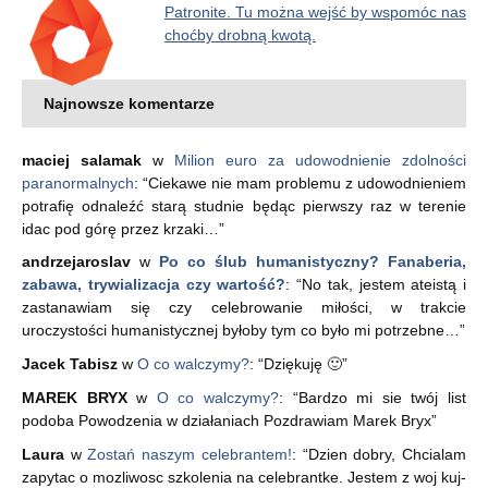
Patronite. Tu można wejść by wspomóc nas
choćby drobną kwotą.
Najnowsze komentarze
maciej salamak
w
Milion euro za udowodnienie zdolności
paranormalnych
: “
Ciekawe nie mam problemu z udowodnieniem
potrafię odnaleźć starą studnie będąc pierwszy raz w terenie
idac pod górę przez krzaki…
”
andrzejaroslav
w
Po co ślub humanistyczny? Fanaberia,
zabawa, trywializacja czy wartość?
: “
No tak, jestem ateistą i
zastanawiam się czy celebrowanie miłości, w trakcie
uroczystości humanistycznej byłoby tym co było mi potrzebne…
”
Jacek Tabisz
w
O co walczymy?
: “
Dziękuję 🙂
”
MAREK BRYX
w
O co walczymy?
: “
Bardzo mi sie twój list
podoba Powodzenia w działaniach Pozdrawiam Marek Bryx
”
Laura
w
Zostań naszym celebrantem!
: “
Dzien dobry, Chcialam
zapytac o mozliwosc szkolenia na celebrantke. Jestem z woj kuj-