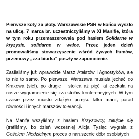
Pierwsze koty za płoty. Warszawskie PSR w końcu wyszło
na ulicę. 7 marca br. uczestniczyliśmy w XI Manifie, która
w tym roku przemaszerowała pod hasłem
Solidarne w
kryzysie, solidarne w walce
. Przez jeden dzień
promowaliśmy stowarzyszenie wśród żywych tłumów,
przemowy „zza biurka” poszły w zapomnienie.
Zasilaliśmy już wprawdzie Marsz Ateistów i Agnostyków, ale
to nie to samo. Po pierwsze, Warszawa musiała jechać do
Krakowa (sic!), po drugie – stolica aż pięć lat czekała na
nasze wygramolenie się zza stołów konferencyjnych. W tym
czasie przez miasto zdążyło przejść kilka manif, parad
równości i innych marszów tolerancji.
Na Manifę wszyliśmy z hasłem
Krzyżowcy, zlitujcie się
(trafiliśmy, bo dzień wcześniej Alicja Tysiąc wygrała z
Gościem Niedzielnym
proces o naruszenie dóbr osobistych –