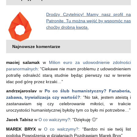
Drodzy Czytelnicy! Mamy nasz profil na
Patronite. Tu można wejść by wspomóc nas
choćby drobną kwotą.
Najnowsze komentarze
maciej salamak
w
Milion euro za udowodnienie zdolności
paranormalnych
: “
Ciekawe nie mam problemu z udowodnieniem
potrafię odnaleźć starą studnie będąc pierwszy raz w terenie
idac pod górę przez krzaki…
”
andrzejaroslav
w
Po co ślub humanistyczny? Fanaberia,
zabawa, trywializacja czy wartość?
: “
No tak, jestem ateistą i
zastanawiam się czy celebrowanie miłości, w trakcie
uroczystości humanistycznej byłoby tym co było mi potrzebne…
”
Jacek Tabisz
w
O co walczymy?
: “
Dziękuję 🙂
”
MAREK BRYX
w
O co walczymy?
: “
Bardzo mi sie twój list
podoba Powodzenia w działaniach Pozdrawiam Marek Bryx
”