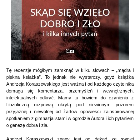
Tę recenzję mógłbym zamknąć w kilku słowach – „mądra i
piękna książka”. To jednak nie wystarczy, gdyż książka
Andrzeja Koraszewskiego jest ważna i od każdego czytelnika
domaga się komentarza, przemyśleń i wewnętrznych,
intelektualnych odkryć. Mamy tu bowiem do czynienia z
filozoficzną rozprawą ukrytą pod niewinnym pozorem
przyjaznej i niewolnej od żartów opowieści zainspirowanej
spotkaniem z gimnazjalistami w ogrodzie Autora i ich pytaniem
o genezę dobra i zła.
Andrzej Koraszewski znany jest od dekad ze swojej