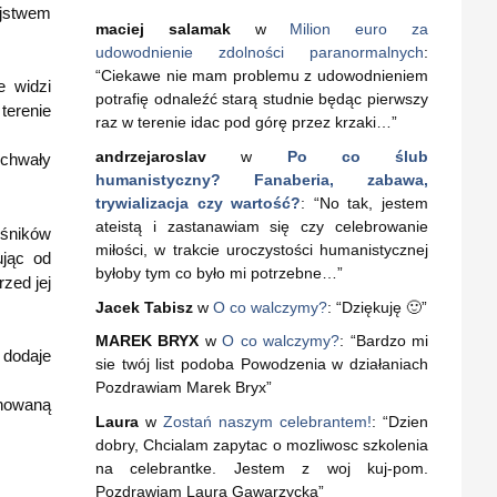
ójstwem
maciej salamak
w
Milion euro za
udowodnienie zdolności paranormalnych
:
“
Ciekawe nie mam problemu z udowodnieniem
e widzi
potrafię odnaleźć starą studnie będąc pierwszy
terenie
raz w terenie idac pod górę przez krzaki…
”
andrzejaroslav
w
Po co ślub
uchwały
humanistyczny? Fanaberia, zabawa,
trywializacja czy wartość?
: “
No tak, jestem
ateistą i zastanawiam się czy celebrowanie
ośników
miłości, w trakcie uroczystości humanistycznej
ując od
byłoby tym co było mi potrzebne…
”
zed jej
Jacek Tabisz
w
O co walczymy?
: “
Dziękuję 🙂
”
MAREK BRYX
w
O co walczymy?
: “
Bardzo mi
 dodaje
sie twój list podoba Powodzenia w działaniach
Pozdrawiam Marek Bryx
”
chowaną
Laura
w
Zostań naszym celebrantem!
: “
Dzien
dobry, Chcialam zapytac o mozliwosc szkolenia
na celebrantke. Jestem z woj kuj-pom.
Pozdrawiam Laura Gawarzycka
”