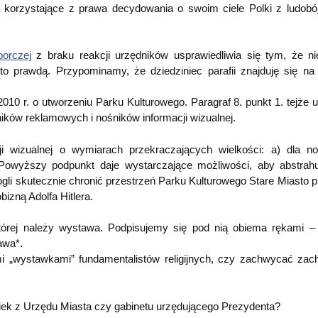
 korzystające z prawa decydowania o swoim ciele Polki z ludob
orczej
z braku reakcji urzędników usprawiedliwia się tym, że ni
 to prawdą. Przypominamy, że dziedziniec parafii znajduję się na 
10 r. o utworzeniu Parku Kulturowego. Paragraf 8. punkt 1. tejże 
ików reklamowych i nośników informacji wizualnej.
i wizualnej o wymiarach przekraczających wielkości: a) dla n
owyższy podpunkt daje wystarczające możliwości, aby abstrah
li skutecznie chronić przestrzeń Parku Kulturowego Stare Miasto pr
izną Adolfa Hitlera.
órej należy wystawa. Podpisujemy się pod nią obiema rękami –
awa*.
„wystawkami” fundamentalistów religijnych, czy zachwycać za
iek z Urzędu Miasta czy gabinetu urzędującego Prezydenta?