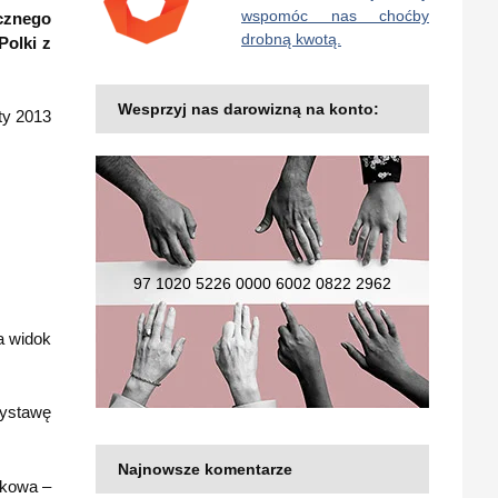
wspomóc nas choćby
ycznego
drobną kwotą.
Polki z
Wesprzyj nas darowizną na konto:
ty 2013
97 1020 5226 0000 6002 0822 2962
a widok
wystawę
Najnowsze komentarze
akowa –