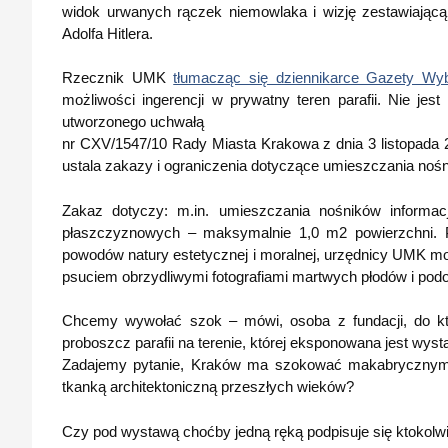
widok urwanych rączek niemowlaka i wizję zestawiającą
Adolfa Hitlera.
Rzecznik UMK
tłumacząc się dziennikarce Gazety Wyb
możliwości ingerencji w prywatny teren parafii. Nie jest
utworzonego uchwałą
nr CXV/1547/10 Rady Miasta Krakowa z dnia 3 listopada 20
ustala zakazy i ograniczenia dotyczące umieszczania nośn
Zakaz dotyczy: m.in. umieszczania nośników informacj
płaszczyznowych – maksymalnie 1,0 m2 powierzchni. P
powodów natury estetycznej i moralnej, urzędnicy UMK mog
psuciem obrzydliwymi fotografiami martwych płodów i podob
Chcemy wywołać szok – mówi, osoba z fundacji, do kt
proboszcz parafii na terenie, której eksponowana jest wyst
Zadajemy pytanie, Kraków ma szokować makabrycznymi 
tkanką architektoniczną przeszłych wieków?
Czy pod wystawą choćby jedną ręką podpisuje się ktokolw