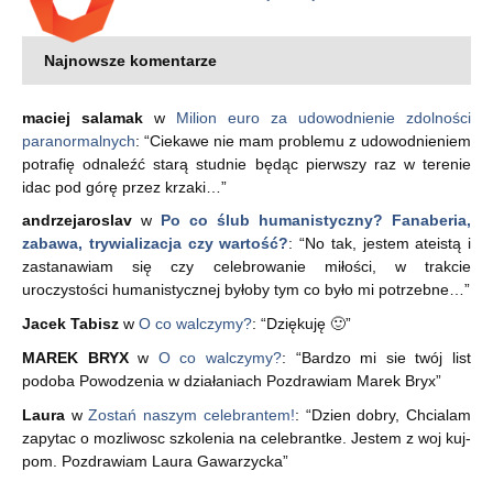
Najnowsze komentarze
maciej salamak
w
Milion euro za udowodnienie zdolności
paranormalnych
: “
Ciekawe nie mam problemu z udowodnieniem
potrafię odnaleźć starą studnie będąc pierwszy raz w terenie
idac pod górę przez krzaki…
”
andrzejaroslav
w
Po co ślub humanistyczny? Fanaberia,
zabawa, trywializacja czy wartość?
: “
No tak, jestem ateistą i
zastanawiam się czy celebrowanie miłości, w trakcie
uroczystości humanistycznej byłoby tym co było mi potrzebne…
”
Jacek Tabisz
w
O co walczymy?
: “
Dziękuję 🙂
”
MAREK BRYX
w
O co walczymy?
: “
Bardzo mi sie twój list
podoba Powodzenia w działaniach Pozdrawiam Marek Bryx
”
Laura
w
Zostań naszym celebrantem!
: “
Dzien dobry, Chcialam
zapytac o mozliwosc szkolenia na celebrantke. Jestem z woj kuj-
pom. Pozdrawiam Laura Gawarzycka
”