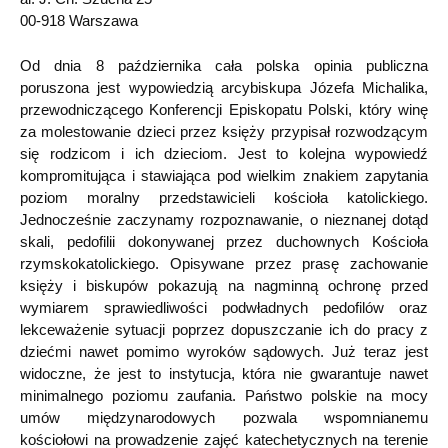
00-918 Warszawa
Od dnia 8 października cała polska opinia publiczna
poruszona jest wypowiedzią arcybiskupa Józefa Michalika,
przewodniczącego Konferencji Episkopatu Polski, który winę
za molestowanie dzieci przez księży przypisał rozwodzącym
się rodzicom i ich dzieciom. Jest to kolejna wypowiedź
kompromitująca i stawiająca pod wielkim znakiem zapytania
poziom moralny przedstawicieli kościoła katolickiego.
Jednocześnie zaczynamy rozpoznawanie, o nieznanej dotąd
skali, pedofilii dokonywanej przez duchownych Kościoła
rzymskokatolickiego. Opisywane przez prasę zachowanie
księży i biskupów pokazują na nagminną ochronę przed
wymiarem sprawiedliwości podwładnych pedofilów oraz
lekceważenie sytuacji poprzez dopuszczanie ich do pracy z
dziećmi nawet pomimo wyroków sądowych. Już teraz jest
widoczne, że jest to instytucja, która nie gwarantuje nawet
minimalnego poziomu zaufania. Państwo polskie na mocy
umów międzynarodowych pozwala wspomnianemu
kościołowi na prowadzenie zajęć katechetycznych na terenie