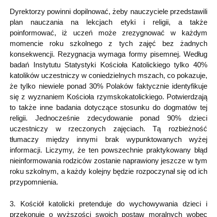
Dyrektorzy powinni dopilnować, żeby nauczyciele przedstawili
plan nauczania na lekcjach etyki i religii, a także
poinformować, iż uczeń może zrezygnować w każdym
momencie roku szkolnego z tych zajęć bez żadnych
konsekwencji. Rezygnacja wymaga formy pisemnej. Według
badań Instytutu Statystyki Kościoła Katolickiego tylko 40%
katolików uczestniczy w coniedzielnych mszach, co pokazuje,
że tylko niewiele ponad 30% Polaków faktycznie identyfikuje
się z wyznaniem Kościoła rzymskokatolickiego. Potwierdzają
to także inne badania dotyczące stosunku do dogmatów tej
religii. Jednocześnie zdecydowanie ponad 90% dzieci
uczestniczy w rzeczonych zajęciach. Tą rozbieżność
tłumaczy między innymi brak wypunktowanych wyżej
informacji. Liczymy, że ten powszechnie praktykowany błąd
nieinformowania rodziców zostanie naprawiony jeszcze w tym
roku szkolnym, a każdy kolejny będzie rozpoczynał się od ich
przypomnienia.
3. Kościół katolicki pretenduje do wychowywania dzieci i
przekonuje o wyższości swoich postaw moralnych wobec