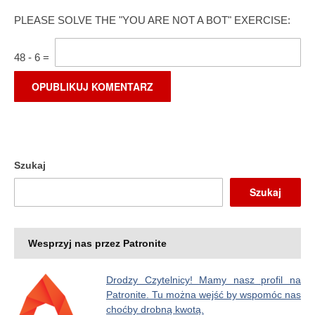
PLEASE SOLVE THE "YOU ARE NOT A BOT" EXERCISE:
48
-
6
=
Szukaj
Szukaj
Wesprzyj nas przez Patronite
Drodzy Czytelnicy! Mamy nasz profil na
Patronite. Tu można wejść by wspomóc nas
choćby drobną kwotą.