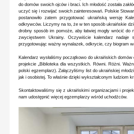
do domów swoich ojców i braci. Ich młodość została zakł
uczyć się i rozwijać swoich zainteresowań. Polskie Stowa
postanowiło zatem przygotować ukraińską wersję Kal
odkrywców. Liczymy na to, że w ten sposób ukraińskie dzi
drobny sposób im pomoże, aby łatwiej mogły wrócić do 
zwycięstwem Ukrainy. Oczywiście kalendarz nadaje s
przygotowując ważny wynalazek, odkrycie, czy biogram w
Kalendarz wysłaliśmy początkowo do ukraińskich domów dzi
projekcie „Biblioteka dla wszystkich. Równi. Różni. Waż
polski egzemplarz). Załączyliśmy list do ukraińskiej młodz
jak i osobistej. To właśnie dzięki wykształconym ludziom kr
Skontaktowaliśmy się z ukraińskimi organizacjami i projek
nam udostępnić więcej egzemplarzy wśród uchodźców.