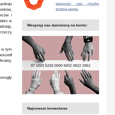
spokoju
wspomóc nas choćby
drobną kwotą.
łonków,
wców i
ndarz w
Wesprzyj nas darowizną na konto:
dzieję,
 rzeczy
h w tym
poszedł
Ukrainy,
97 1020 5226 0000 6002 0822 2962
pomogły
Najnowsze komentarze