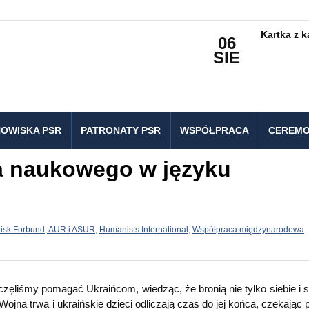
Kartka z 
06
SIE
OWISKA PSR
PATRONATY PSR
WSPÓŁPRACA
CEREMO
a naukowego w języku
isk Forbund, AUR i ASUR
,
Humanists International
,
Współpraca międzynarodowa
częliśmy pomagać Ukraińcom, wiedząc, że bronią nie tylko siebie i 
 Wojna trwa i ukraińskie dzieci odliczają czas do jej końca, czekając