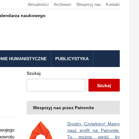
Aktualności
Archiwum
Wesprzyj nas
Kontakt
kalendarza naukowego
NIE HUMANISTYCZNE
PUBLICYSTYKA
Szukaj
Szukaj
Wesprzyj nas przez Patronite
Drodzy Czytelnicy! Mamy
swojego
nasz profil na Patronite.
 powrotu
Tu można wejść by