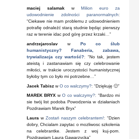
maciej salamak
w
Milion euro za
udowodnienie zdolności paranormalnych
:
“
Ciekawe nie mam problemu z udowodnieniem
potrafię odnaleźć starą studnie będąc pierwszy
raz w terenie idac pod górę przez krzaki…
”
andrzejaroslav
w
Po co ślub
humanistyczny? Fanaberia, zabawa,
trywializacja czy wartość?
: “
No tak, jestem
ateistą i zastanawiam się czy celebrowanie
miłości, w trakcie uroczystości humanistycznej
byłoby tym co było mi potrzebne…
”
Jacek Tabisz
w
O co walczymy?
: “
Dziękuję 🙂
”
MAREK BRYX
w
O co walczymy?
: “
Bardzo mi
sie twój list podoba Powodzenia w działaniach
Pozdrawiam Marek Bryx
”
Laura
w
Zostań naszym celebrantem!
: “
Dzien
dobry, Chcialam zapytac o mozliwosc szkolenia
na celebrantke. Jestem z woj kuj-pom.
Pozdrawiam Laura Gawarzycka
”