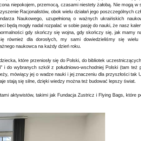
ócona niepokojem, przemocą, czasami niestety żałobą. Nie mogą w 
rzyszenie Racjonalistów, obok wielu działań jego poszczególnych cz
endarza Naukowego, uzupełnioną o ważnych ukraińskich nauko
eci będą mogły nadal rozpalać w sobie pasję do nauki, że nasz kale
normalności gdy skończy się wojna, gdy skończy się, jak mamy na
ię również dla dorosłych, my sami dowiedzieliśmy się wielu
ażnego naukowca na każdy dzień roku.
ecka, które przeniosły się do Polski, do bibliotek uczestniczącyc
ni” i do wybranych szkół z południowo-wschodniej Polski (tam też 
ieży, mówiący jej o wadze nauki i jej znaczeniu dla przyszłości tak 
aje stają się silne, dzięki wiedzy można też budować lepszy świat.
tami aktywistów, takimi jak Fundacja Zustricz i Flying Bags, które 