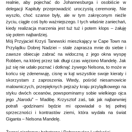
realnie, aby pojechać do Johannesburga i osobiście w
delegacji Kapituły przeprowadzić uroczystą ceremonię. Nie
wyszło, choć szanse były, ale w tym zakręconym nieźle
życiu, ciągle coś było ważniejszego. I tych właśnie zaniechań,
kiedy realizacja marzenia jest tuż tuż i potem klops – żałuję
się potem najbardziej.
Mój Przyjaciel Krzyś Tanewski mieszkający w Cape Town na
Przylądku Dobrej Nadziei – stale zaprasza mnie do siebie i
zawsze obiecuje zabrać na widoczną z jego okna wyspę
Robben, na której przez tak długi czas więziono Mandelę. Jak
już się nie udało poznać i dotknąć żywego Nelsona, to może w
końcu się zdenerwuję, cisnę w kąt wszystkie swoje kieraty i
skorzystam z zaproszenia. Wtedy, pośród niesamowicie
malowniczych, przepięknych pejzaży kraju przylądkowego na
styku dwóch oceanów, powspominamy sobie wielkiego ojca
jego „Narodu” – Madibę. Krzysztof zaś, tak jak najbarwniej
potrafi -godzinami będzie mi opowiadał o tej pełnej
sprzeczności i kontrastów ziemi, która wydała na świat
Giganta – Nelsona Mandelę.