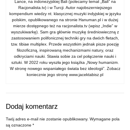
Lance, na indonezyjskiej Bali (polecamy temat „Bali” na
Racjonalista.tv) i w Turcji. Autor najobszerniejszego
kompendium wiedzy nt. klasycznej muzyki indyjskiej w języku
polskim, opublikowanego na stronie Hanuman.pl i w dużej
mierze dostępnego też na racjonalista.tv (wpisz „Indie” w
wyszukiwarkę). Sam gra głównie muzykę średniowieczną z
zastosowaniem polifonicznej techniki gry na dwóch fletach,
tzw. tibiae multiplex. Przede wszystkim jednak pisze poezję
filozoficzną, inspirowaną mechanizmami natury, oraz
odkryciami nauki. Stawia sobie za cel połączenie nauki i
sztuki. W 2022 roku wyszła jego książka „Nowy humanizm.
W stronę nowego wspaniałego świata bez ideologii”. Zobacz
koniecznie jego stronę www.jacektabisz.pl
Dodaj komentarz
Twój adres e-mail nie zostanie opublikowany.
Wymagane pola
są oznaczone
*