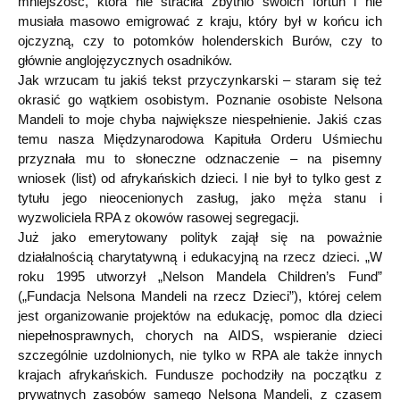
mniejszość, która nie straciła zbytnio swoich fortun i nie
musiała masowo emigrować z kraju, który był w końcu ich
ojczyzną, czy to potomków holenderskich Burów, czy to
głównie anglojęzycznych osadników.
Jak wrzucam tu jakiś tekst przyczynkarski – staram się też
okrasić go wątkiem osobistym. Poznanie osobiste Nelsona
Mandeli to moje chyba największe niespełnienie. Jakiś czas
temu nasza Międzynarodowa Kapituła Orderu Uśmiechu
przyznała mu to słoneczne odznaczenie – na pisemny
wniosek (list) od afrykańskich dzieci. I nie był to tylko gest z
tytułu jego nieocenionych zasług, jako męża stanu i
wyzwoliciela RPA z okowów rasowej segregacji.
Już jako emerytowany polityk zajął się na poważnie
działalnością charytatywną i edukacyjną na rzecz dzieci. „W
roku 1995 utworzył „Nelson Mandela Children’s Fund”
(„Fundacja Nelsona Mandeli na rzecz Dzieci”), której celem
jest organizowanie projektów na edukację, pomoc dla dzieci
niepełnosprawnych, chorych na AIDS, wspieranie dzieci
szczególnie uzdolnionych, nie tylko w RPA ale także innych
krajach afrykańskich. Fundusze pochodziły na początku z
prywatnych zasobów samego Nelsona Mandeli, z czasem