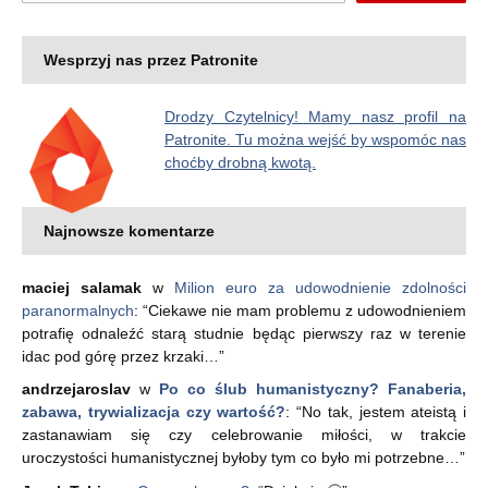
Wesprzyj nas przez Patronite
Drodzy Czytelnicy! Mamy nasz profil na
Patronite. Tu można wejść by wspomóc nas
choćby drobną kwotą.
Najnowsze komentarze
maciej salamak
w
Milion euro za udowodnienie zdolności
paranormalnych
: “
Ciekawe nie mam problemu z udowodnieniem
potrafię odnaleźć starą studnie będąc pierwszy raz w terenie
idac pod górę przez krzaki…
”
andrzejaroslav
w
Po co ślub humanistyczny? Fanaberia,
zabawa, trywializacja czy wartość?
: “
No tak, jestem ateistą i
zastanawiam się czy celebrowanie miłości, w trakcie
uroczystości humanistycznej byłoby tym co było mi potrzebne…
”