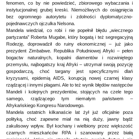
fenomen, co by nie powiedzieć, zbiorowego wybaczania i
instytucjonalnej grubej kreski. Niemożliwych do osiągnięcia
bez ogromnego autorytetu i zdolności dyplomatyczno-
pojednawczych ojczulka Nelsona.
Mandela wiedział, co robi i nie popełnił błędu „wiecznego
partyzanta” Roberta Mugabe, który bogatą i też segregacyjną
Rodezję, doprowadził do ruiny ekonomicznej – już jako
prezydent Zimbabwe. Republika Południowej Afryki – pełen
bogactw naturalnych, kopalni diamentów i rozwiniętego
przemysłu, najbogatszy kraj Afryki – utrzymał swoją pozycję
gospodarczą, choć targany jest specyficznymi dlań
kryzysami, epidemią AIDS, korupcją nowej czarnej klasy
rządzącej i innymi plagami. Ale to też wynik błędów następców
Mandeli i kolejnych prezydentów, stojących na czele tego
samego, rządzącego tym niemałym państwem –
Afrykańskiego Kongresu Narodowego.
Mandela ostatnich kilkanaście lat żył już oficjalnie poza
polityką, choć zapewne miał na nią duży, jawny bądź
zakulisowy wpływ. Był kochany i wielbiony przez większość
czarnych mieszkańców RPA i szanowany przez białą