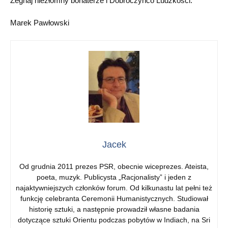
Żegnaj niezłomny bohaterze i Dobroczyńco Ludzkości.
Marek Pawłowski
Jacek
Od grudnia 2011 prezes PSR, obecnie wiceprezes. Ateista,
poeta, muzyk. Publicysta „Racjonalisty” i jeden z
najaktywniejszych członków forum. Od kilkunastu lat pełni też
funkcję celebranta Ceremonii Humanistycznych. Studiował
historię sztuki, a następnie prowadził własne badania
dotyczące sztuki Orientu podczas pobytów w Indiach, na Sri