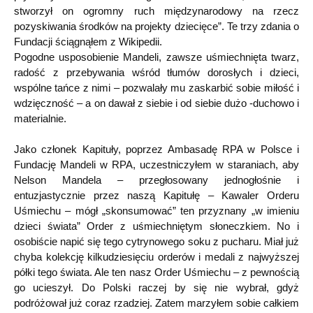
stworzył on ogromny ruch międzynarodowy na rzecz
pozyskiwania środków na projekty dziecięce”. Te trzy zdania o
Fundacji ściągnąłem z Wikipedii.
Pogodne usposobienie Mandeli, zawsze uśmiechnięta twarz,
radość z przebywania wśród tłumów dorosłych i dzieci,
wspólne tańce z nimi – pozwalały mu zaskarbić sobie miłość i
wdzięczność – a on dawał z siebie i od siebie dużo -duchowo i
materialnie.
Jako członek Kapituły, poprzez Ambasadę RPA w Polsce i
Fundację Mandeli w RPA, uczestniczyłem w staraniach, aby
Nelson Mandela – przegłosowany jednogłośnie i
entuzjastycznie przez naszą Kapitułę – Kawaler Orderu
Uśmiechu – mógł „skonsumować” ten przyznany „w imieniu
dzieci świata” Order z uśmiechniętym słoneczkiem. No i
osobiście napić się tego cytrynowego soku z pucharu. Miał już
chyba kolekcję kilkudziesięciu orderów i medali z najwyższej
półki tego świata. Ale ten nasz Order Uśmiechu – z pewnością
go ucieszył. Do Polski raczej by się nie wybrał, gdyż
podróżował już coraz rzadziej. Zatem marzyłem sobie całkiem