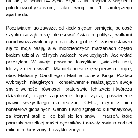
na fakt, iż ponad 1/4 życia, czyli 27 lat, spędził w więzieniu
południowoafrykańskim, jako wróg nr 1 tamtejszego
apartheidu.
Podziwiałem go zawsze, od kiedy sięgam pamięcią, bo dość
szybko zacząłem się interesować światem, polityką, walkami
narodowowyzwoleńczymi na całym globie. Z czasem stawało
się to moją pasją, a w młodzieńczych marzeniach często
brałem udział w różnych walkach rewolucyjnych. Jak widać
przeżyłem. W swojej prywatnej klasyfikacji „wielkich ludzi,
którzy zmienili świat” – Mandela mieści się w pierwszej trójce,
obok Mahatmy Gandhiego i Martina Luthera Kinga. Postaci
wybitnych, nieugiętych i konsekwentnie realizujących swoje
sny o wolności, równości i braterstwie. Ich życie i twórcza
działalność, ciągłe zagrożenie tegoż życia, poświęcenie
prawie wszystkiego dla realizacji CELU, czyni z nich
bohaterów globalnych. Gandhi i King zginęli od kul fanatyków,
za którymi stali ci, co bali się ich snów i marzeń, które
porażały wszelkiej maści nędzników i dawały światło nadziei
milionom tłamszonych i wykluczonych.