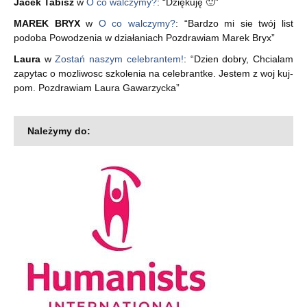
Jacek Tabisz
w
O co walczymy?
: “
Dziękuję 🙂
”
MAREK BRYX
w
O co walczymy?
: “
Bardzo mi sie twój list
podoba Powodzenia w działaniach Pozdrawiam Marek Bryx
”
Laura
w
Zostań naszym celebrantem!
: “
Dzien dobry, Chcialam
zapytac o mozliwosc szkolenia na celebrantke. Jestem z woj kuj-
pom. Pozdrawiam Laura Gawarzycka
”
Należymy do: