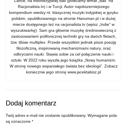
Lance, na indonezyjskiej Bali (polecamy temat „Bali” na
Racjonalista.tv) i w Turcji. Autor najobszerniejszego
kompendium wiedzy nt. klasycznej muzyki indyjskiej w języku
polskim, opublikowanego na stronie Hanuman.pl i w dużej
mierze dostępnego też na racjonalista.tv (wpisz „Indie” w
wyszukiwarkę). Sam gra głównie muzykę średniowieczną z
zastosowaniem polifonicznej techniki gry na dwóch fletach,
tzw. tibiae multiplex. Przede wszystkim jednak pisze poezję
filozoficzną, inspirowaną mechanizmami natury, oraz
odkryciami nauki. Stawia sobie za cel połączenie nauki i
sztuki. W 2022 roku wyszła jego książka „Nowy humanizm.
W stronę nowego wspaniałego świata bez ideologii”. Zobacz
koniecznie jego stronę www.jacektabisz.pl
Dodaj komentarz
Twój adres e-mail nie zostanie opublikowany.
Wymagane pola
są oznaczone
*