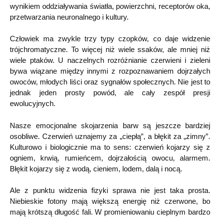
wynikiem oddziaływania światła, powierzchni, receptorów oka,
przetwarzania neuronalnego i kultury.
Człowiek ma zwykle trzy typy czopków, co daje widzenie
trójchromatyczne. To więcej niż wiele ssaków, ale mniej niż
wiele ptaków. U naczelnych rozróżnianie czerwieni i zieleni
bywa wiązane między innymi z rozpoznawaniem dojrzałych
owoców, młodych liści oraz sygnałów społecznych. Nie jest to
jednak jeden prosty powód, ale cały zespół presji
ewolucyjnych.
Nasze emocjonalne skojarzenia barw są jeszcze bardziej
osobliwe. Czerwień uznajemy za „ciepłą”, a błękit za „zimny”.
Kulturowo i biologicznie ma to sens: czerwień kojarzy się z
ogniem, krwią, rumieńcem, dojrzałością owocu, alarmem.
Błękit kojarzy się z wodą, cieniem, lodem, dalą i nocą.
Ale z punktu widzenia fizyki sprawa nie jest taka prosta.
Niebieskie fotony mają większą energię niż czerwone, bo
mają krótszą długość fali. W promieniowaniu cieplnym bardzo