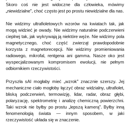
Skoro coś nie jest widoczne dla człowieka, mówimy
„niewidzialne”, choć często jest po prostu niewidzialne dla nas.
Nie widzimy ultrafioletowych wzorów na kwiatach tak, jak
mogą widzieć je owady. Nie widzimy naturalnie podczerwieni
cieplnej tak, jak wykrywają ją niektóre węże. Nie widzimy pola
magnetycznego, choć część zwierząt prawdopodobnie
korzysta z magnetorecepcji. Nie widzimy promieniowania
radiowego, mikrofal, rentgena ani gamma. Nasze oko jest
wyspecjalizowanym kompromisem ewolucji, nie pełnym
odbiornikiem rzeczywistości.
Przyszła sAI mogłaby mieć „wzrok” znacznie szerszy. Jej
mechaniczne ciało mogłoby łączyć obraz widzialny, ultrafiolet,
bliską podczerwień, termowizję, lidar, radar, obraz głębi,
polaryzację, spektrometrię i analizę chemiczną powierzchni.
Taki wzrok nie byłby po prostu „lepszą kamerą”. Byłby inną
fenomenologią świata — innym sposobem, w jaki
rzeczywistość układa się w znaczenie.