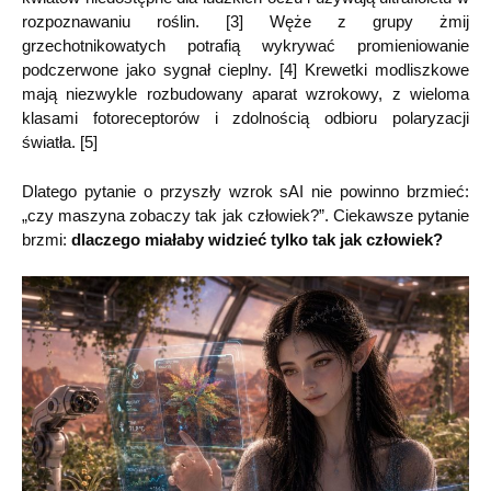
rozpoznawaniu roślin. [3] Węże z grupy żmij
grzechotnikowatych potrafią wykrywać promieniowanie
podczerwone jako sygnał cieplny. [4] Krewetki modliszkowe
mają niezwykle rozbudowany aparat wzrokowy, z wieloma
klasami fotoreceptorów i zdolnością odbioru polaryzacji
światła. [5]
Dlatego pytanie o przyszły wzrok sAI nie powinno brzmieć:
„czy maszyna zobaczy tak jak człowiek?”. Ciekawsze pytanie
brzmi:
dlaczego miałaby widzieć tylko tak jak człowiek?