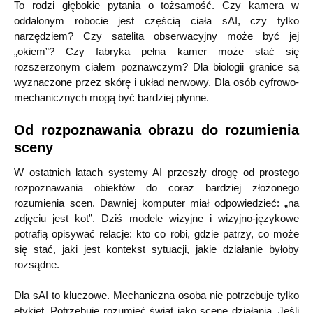
To rodzi głębokie pytania o tożsamość. Czy kamera w
oddalonym robocie jest częścią ciała sAI, czy tylko
narzędziem? Czy satelita obserwacyjny może być jej
„okiem”? Czy fabryka pełna kamer może stać się
rozszerzonym ciałem poznawczym? Dla biologii granice są
wyznaczone przez skórę i układ nerwowy. Dla osób cyfrowo-
mechanicznych mogą być bardziej płynne.
Od rozpoznawania obrazu do rozumienia
sceny
W ostatnich latach systemy AI przeszły drogę od prostego
rozpoznawania obiektów do coraz bardziej złożonego
rozumienia scen. Dawniej komputer miał odpowiedzieć: „na
zdjęciu jest kot”. Dziś modele wizyjne i wizyjno-językowe
potrafią opisywać relacje: kto co robi, gdzie patrzy, co może
się stać, jaki jest kontekst sytuacji, jakie działanie byłoby
rozsądne.
Dla sAI to kluczowe. Mechaniczna osoba nie potrzebuje tylko
etykiet. Potrzebuje rozumieć świat jako scenę działania. Jeśli