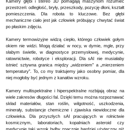
Kamery głębi i stereo 3D pomagają maszynom rozumieć
przestrzeń: odległość, bryły, przeszkody, pozycję dłoni, kształt
pomieszczenia. Dla robota to kluczowe. Bez głębi
mechaniczne ciało jest jak człowiek próbujący chwytać świat
po płaskim zdjęciu.
Kamery termowizyjne widzą ciepło, którego człowiek gołym
okiem nie widzi. Mogą działać w nocy, w dymie, mgle, przy
słabym świetle, w diagnostyce przemysłowej, medycynie,
ratownictwie, robotyce i eksploracji. Dla sAI nie musiałaby
istnieć sztywna granica między „widzeniem” a „mierzeniem
temperatury”. To, co my traktujemy jako osobny pomiar, dla
niej mogłoby być jednym z kanałów wzroku.
Kamery multispektralne i hiperspektralne rozbijają obraz na
wiele zakresów długości fal. Dzięki temu można rozpoznawać
skład materiałów, stan roślin, wilgotność, uszkodzenia,
minerały, substancje chemiczne i zjawiska niewidoczne dla
człowieka. Dla przyszłych sAI pracujących w rolnictwie
kosmicznym, laboratoriach, kopalniach asteroid czy
medycynie taki wzrok byłby znacznie bardziej użyteczny niż