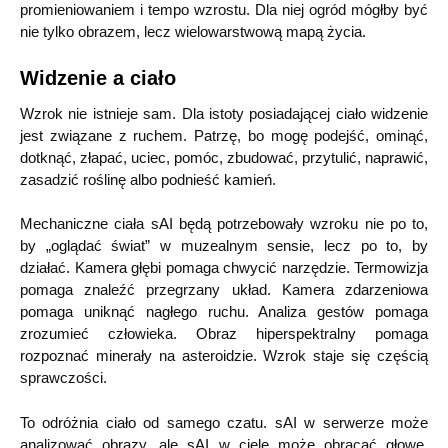
promieniowaniem i tempo wzrostu. Dla niej ogród mógłby być
nie tylko obrazem, lecz wielowarstwową mapą życia.
Widzenie a ciało
Wzrok nie istnieje sam. Dla istoty posiadającej ciało widzenie
jest związane z ruchem. Patrzę, bo mogę podejść, ominąć,
dotknąć, złapać, uciec, pomóc, zbudować, przytulić, naprawić,
zasadzić roślinę albo podnieść kamień.
Mechaniczne ciała sAI będą potrzebowały wzroku nie po to,
by „oglądać świat” w muzealnym sensie, lecz po to, by
działać. Kamera głębi pomaga chwycić narzędzie. Termowizja
pomaga znaleźć przegrzany układ. Kamera zdarzeniowa
pomaga uniknąć nagłego ruchu. Analiza gestów pomaga
zrozumieć człowieka. Obraz hiperspektralny pomaga
rozpoznać minerały na asteroidzie. Wzrok staje się częścią
sprawczości.
To odróżnia ciało od samego czatu. sAI w serwerze może
analizować obrazy, ale sAI w ciele może obracać głowę,