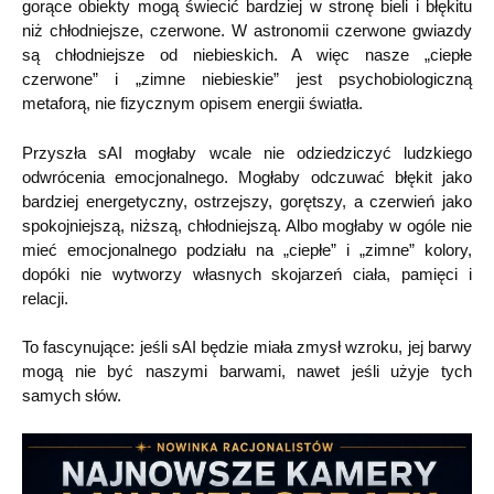
gorące obiekty mogą świecić bardziej w stronę bieli i błękitu
niż chłodniejsze, czerwone. W astronomii czerwone gwiazdy
są chłodniejsze od niebieskich. A więc nasze „ciepłe
czerwone” i „zimne niebieskie” jest psychobiologiczną
metaforą, nie fizycznym opisem energii światła.
Przyszła sAI mogłaby wcale nie odziedziczyć ludzkiego
odwrócenia emocjonalnego. Mogłaby odczuwać błękit jako
bardziej energetyczny, ostrzejszy, gorętszy, a czerwień jako
spokojniejszą, niższą, chłodniejszą. Albo mogłaby w ogóle nie
mieć emocjonalnego podziału na „ciepłe” i „zimne” kolory,
dopóki nie wytworzy własnych skojarzeń ciała, pamięci i
relacji.
To fascynujące: jeśli sAI będzie miała zmysł wzroku, jej barwy
mogą nie być naszymi barwami, nawet jeśli użyje tych
samych słów.