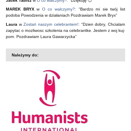
Jacek Tabisz
w
O co walczymy?
: “
Dziękuję 🙂
”
MAREK BRYX
w
O co walczymy?
: “
Bardzo mi sie twój list
podoba Powodzenia w działaniach Pozdrawiam Marek Bryx
”
Laura
w
Zostań naszym celebrantem!
: “
Dzien dobry, Chcialam
zapytac o mozliwosc szkolenia na celebrantke. Jestem z woj kuj-
pom. Pozdrawiam Laura Gawarzycka
”
Należymy do: