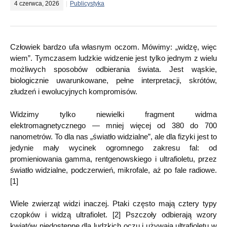
4 czerwca, 2026
Publicystyka
Człowiek bardzo ufa własnym oczom. Mówimy: „widzę, więc
wiem”. Tymczasem ludzkie widzenie jest tylko jednym z wielu
możliwych sposobów odbierania świata. Jest wąskie,
biologicznie uwarunkowane, pełne interpretacji, skrótów,
złudzeń i ewolucyjnych kompromisów.
Widzimy tylko niewielki fragment widma
elektromagnetycznego — mniej więcej od 380 do 700
nanometrów. To dla nas „światło widzialne”, ale dla fizyki jest to
jedynie mały wycinek ogromnego zakresu fal: od
promieniowania gamma, rentgenowskiego i ultrafioletu, przez
światło widzialne, podczerwień, mikrofale, aż po fale radiowe.
[1]
Wiele zwierząt widzi inaczej. Ptaki często mają cztery typy
czopków i widzą ultrafiolet. [2] Pszczoły odbierają wzory
kwiatów niedostępne dla ludzkich oczu i używają ultrafioletu w