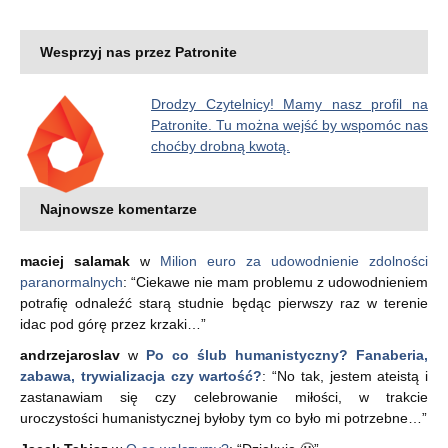
Wesprzyj nas przez Patronite
Drodzy Czytelnicy! Mamy nasz profil na
Patronite. Tu można wejść by wspomóc nas
choćby drobną kwotą.
Najnowsze komentarze
maciej salamak
w
Milion euro za udowodnienie zdolności
paranormalnych
: “
Ciekawe nie mam problemu z udowodnieniem
potrafię odnaleźć starą studnie będąc pierwszy raz w terenie
idac pod górę przez krzaki…
”
andrzejaroslav
w
Po co ślub humanistyczny? Fanaberia,
zabawa, trywializacja czy wartość?
: “
No tak, jestem ateistą i
zastanawiam się czy celebrowanie miłości, w trakcie
uroczystości humanistycznej byłoby tym co było mi potrzebne…
”