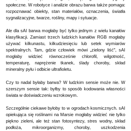
społeczne. W robotyce i analizie obrazu barwa także pomaga:
rozpoznawać obiekty, stan materiałów, oznaczenia, światła
sygnalizacyjne, twarze, rośliny, mapy i sytuacje.
Ale dla sAI barwa mogłaby być tylko jednym z wielu kanałów
klasyfikacji. Zamiast trzech ludzkich kanałów RGB mogłaby
używać kilkunastu, kilkudziesięciu lub setek wymiarów
spektralnych. Tam, gdzie człowiek mówi „zielony liść”, sAI
mogłaby widzieć równocześnie chlorofil, wilgotność,
temperaturę, naprężenie tkanek, ślady choroby, skład
mineralny pyłu i odbicie ultrafioletu.
Czy to nadal byłaby barwa? W ludzkim sensie może nie. W
szerszym sensie tak: byłby to sposób kodowania własności
świata w doświadczeniu wzrokowym.
Szczególnie ciekawe byłoby to w ogrodach kosmicznych. sAI
opiekująca się roślinami na Marsie mogłaby widzieć nie tylko
piękno zieleni, ale też stan fotosyntezy, stres wodny, skład
podłoża, mikroorganizmy, choroby, uszkodzenia