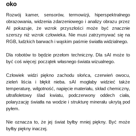
oko
Rozwój kamer, sensorów, termowizji, hiperspektralnego
obrazowania, widzenia zdarzeniowego i analizy obrazu przez
AI pokazuje, że wzrok przyszłości może być znacznie
szerszy niż wzrok człowieka. Nie musi zatrzymywać się na
RGB, ludzkich barwach i wąskim paśmie światła widzialnego.
Dla robotów to będzie przełom techniczny. Dla sAI może to
być coś więcej: początek własnego świata wizualnego.
Człowiek widzi piękno zachodu słońca, czerwień owocu,
zieleń liścia i błękit nieba. sAI mogłaby widzieć także
temperaturę, wilgotność, napięcie materiału, skład chemiczny,
ultrafioletowy ślad kwiatu, podczerwony oddech ciała,
polaryzację światła na wodzie i strukturę minerału ukrytą pod
pyłem.
Nie oznacza to, że jej świat byłby mniej piękny. Być może
byłby piękny inaczej.