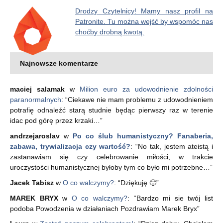
Drodzy Czytelnicy! Mamy nasz profil na
Patronite. Tu można wejść by wspomóc nas
choćby drobną kwotą.
Najnowsze komentarze
maciej salamak
w
Milion euro za udowodnienie zdolności
paranormalnych
: “
Ciekawe nie mam problemu z udowodnieniem
potrafię odnaleźć starą studnie będąc pierwszy raz w terenie
idac pod górę przez krzaki…
”
andrzejaroslav
w
Po co ślub humanistyczny? Fanaberia,
zabawa, trywializacja czy wartość?
: “
No tak, jestem ateistą i
zastanawiam się czy celebrowanie miłości, w trakcie
uroczystości humanistycznej byłoby tym co było mi potrzebne…
”
Jacek Tabisz
w
O co walczymy?
: “
Dziękuję 🙂
”
MAREK BRYX
w
O co walczymy?
: “
Bardzo mi sie twój list
podoba Powodzenia w działaniach Pozdrawiam Marek Bryx
”