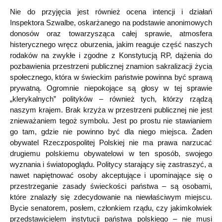
Nie do przyjęcia jest również ocena intencji i działań
Inspektora Szwalbe, oskarżanego na podstawie anonimowych
donosów oraz towarzysząca całej sprawie, atmosfera
histerycznego wręcz oburzenia, jakim reaguje część naszych
rodaków na zwykłe i zgodne z Konstytucją RP, dążenia do
pozbawienia przestrzeni publicznej znamion sakralizacji życia
społecznego, która w świeckim państwie powinna być sprawą
prywatną. Ogromnie niepokojące są głosy w tej sprawie
„klerykalnych” polityków – również tych, którzy rządzą
naszym krajem. Brak krzyża w przestrzeni publicznej nie jest
znieważaniem tegoż symbolu. Jest po prostu nie stawianiem
go tam, gdzie nie powinno być dla niego miejsca. Żaden
obywatel Rzeczpospolitej Polskiej nie ma prawa narzucać
drugiemu polskiemu obywatelowi w ten sposób, swojego
wyznania i światopoglądu. Politycy starający się zastraszyć, a
nawet napiętnować osoby akceptujące i upominające się o
przestrzeganie zasady świeckości państwa – są osobami,
które znalazły się zdecydowanie na niewłaściwym miejscu.
Bycie senatorem, posłem, członkiem rządu, czy jakimkolwiek
przedstawicielem instytucji państwa polskiego – nie musi