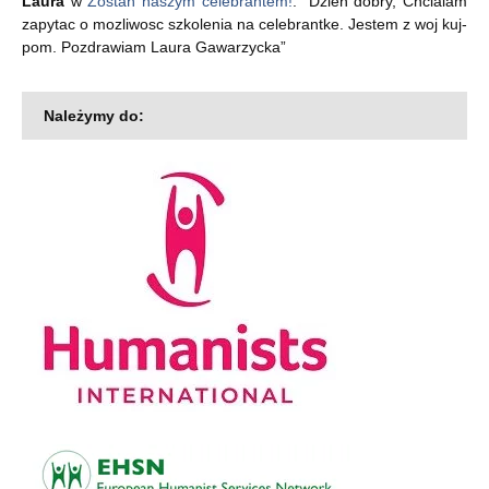
Laura
w
Zostań naszym celebrantem!
: “
Dzien dobry, Chcialam
zapytac o mozliwosc szkolenia na celebrantke. Jestem z woj kuj-
pom. Pozdrawiam Laura Gawarzycka
”
Należymy do: