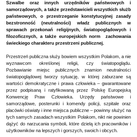
Szwalbe oraz innych urzędników państwowych i
samorządowych, a także przedstawicieli wszystkich służb
państwowych, o przestrzeganie konstytucyjnej zasady
bezstronność (neutralności) władz publicznych w
sprawach przekonań religijnych, światopoglądowych i
filozoficznych, a także europejskich norm zachowania
świeckiego charakteru przestrzeni publicznej.
Przestrzeń publiczna służy bowiem wszystkim Polakom, a nie
wyznawcom określonej religii, czy światopoglądu.
Pozbawianie miejsc publicznych znamion neutralności
światopoglądowej tworzy sytuację, w której zaburzane są
wartości demokratyczne i prawa człowieka – gwarantowane
przez podpisaną i ratyfikowaną przez Polskę Europejską
Konwencję Praw Człowieka. Urzędy państwowe i
samorządowe, posterunki i komendy policji, szpitale oraz
placówki oświaty i inne miejsca publiczne – powinny służyć na
tych samych zasadach wszystkim Polakom, nikt nie powinien
dążyć do narzucania symboli, które dzielą ich pracowników i
użytkowników na lepszych i gorszych, swoich i obcych.