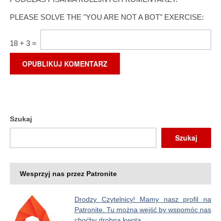
PLEASE SOLVE THE "YOU ARE NOT A BOT" EXERCISE:
18
+
3
=
Szukaj
Szukaj
Wesprzyj nas przez Patronite
Drodzy Czytelnicy! Mamy nasz profil na
Patronite. Tu można wejść by wspomóc nas
choćby drobną kwotą.