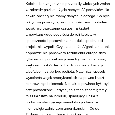
Kolejne kontyngenty nie przynosiły większych zmian
w zakresie poziomu życia samych Afgańczyków. Na
chwile obecną nie mamy danych, dlaczego. Co było
faktyczną przyczyną, że mimo założonych szkoleń
wojsk, wprowadzania czegoś na kształt
amerykańskiego podejścia do roli kobiety w
społeczności i postawienia na edukacje obu płci,
projekt nie wypalił. Czy dlatego, że Afganistan to tak
naprawdę nie państwo w rozumieniu europejskim
tylko region podzielony pomiędzy plemiona, wsie,
większe miasta? Temat bardzo złożony. Decyzja
albo/albo musiała być podjęta. Natomiast sposób
wycofania wojsk amerykańskich na pewno budzi
kontrowersje i niesmak. Nie tak to powinno było być
przeprowadzone. Jedyne, co z tego zapamiętamy
to szaleństwo na lotnisku, spadający ludzie z
podwozia startującego samolotu i podawane
niemowlęta żołnierzom amerykańskim. Co do
Talibów, to także ta kwestia jest jeszcze