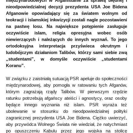
międzynarodowych w Afganistanie za sprawą błędnej i
nieodpowiedzialnej decyzji prezydenta USA Joe Bidena
Afganowie opowiadający się za światem wolnym od
teokracji i islamskiej inkwizycji zostali nagle pozostawieni
na pastwę losu. Na największe potępienie zasługuje
oczywiście islam, religia opresyjna wobec osób
niewierzących i należących do innych wyznań. To jego
ortodoksyjna interpretacja przyświeca okrutnym i
ludobójczym działaniom Talibów, którzy sami siebie zwą
„studentami”, w domyśle oczywiście „studentami
Koranu”.
W związku z zaistniałą sutuacją PSR apeluje do społeczności
międzynarodowej, aby pomogła w ratowaniu tych Afganów,
którym zagrażają rządy Talibów. W pierwszym rzędzie
ratunku potrzebują afgańscy ateiści i agnostycy, oraz osoby
będące innego wyznania niż islam. PSR wyraża też
ubolewanie w stosunku do nieodpowiedzialnej polityki
zagranicznej prezydenta USA Joe Bidena. Ciężko uwierzyć,
aby przywódca Wolnego Świata nie wiedział, że natychmiast
po opuszczeniu Kabulu przez jego wojska na stolicę