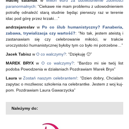
maciej salamak
w
Milion euro za udowodnienie zdolności
paranormalnych
: “
Ciekawe nie mam problemu z udowodnieniem
potrafię odnaleźć starą studnie będąc pierwszy raz w terenie
idac pod górę przez krzaki…
”
andrzejaroslav
w
Po co ślub humanistyczny? Fanaberia,
zabawa, trywializacja czy wartość?
: “
No tak, jestem ateistą i
zastanawiam się czy celebrowanie miłości, w trakcie
uroczystości humanistycznej byłoby tym co było mi potrzebne…
”
Jacek Tabisz
w
O co walczymy?
: “
Dziękuję 🙂
”
MAREK BRYX
w
O co walczymy?
: “
Bardzo mi sie twój list
podoba Powodzenia w działaniach Pozdrawiam Marek Bryx
”
Laura
w
Zostań naszym celebrantem!
: “
Dzien dobry, Chcialam
zapytac o mozliwosc szkolenia na celebrantke. Jestem z woj kuj-
pom. Pozdrawiam Laura Gawarzycka
”
Należymy do: