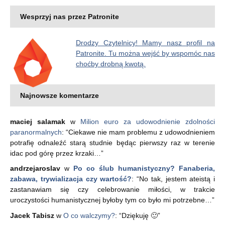
Wesprzyj nas przez Patronite
Drodzy Czytelnicy! Mamy nasz profil na
Patronite. Tu można wejść by wspomóc nas
choćby drobną kwotą.
Najnowsze komentarze
maciej salamak
w
Milion euro za udowodnienie zdolności
paranormalnych
: “
Ciekawe nie mam problemu z udowodnieniem
potrafię odnaleźć starą studnie będąc pierwszy raz w terenie
idac pod górę przez krzaki…
”
andrzejaroslav
w
Po co ślub humanistyczny? Fanaberia,
zabawa, trywializacja czy wartość?
: “
No tak, jestem ateistą i
zastanawiam się czy celebrowanie miłości, w trakcie
uroczystości humanistycznej byłoby tym co było mi potrzebne…
”
Jacek Tabisz
w
O co walczymy?
: “
Dziękuję 🙂
”