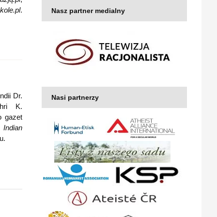
ole.pl
.
Nasz partner medialny
ndii Dr.
Nasi partnerzy
hri K.
o gazet
 Indian
u.