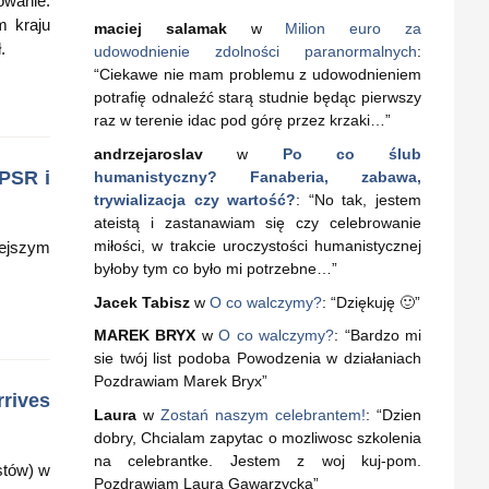
wanie.
m kraju
maciej salamak
w
Milion euro za
.
udowodnienie zdolności paranormalnych
:
“
Ciekawe nie mam problemu z udowodnieniem
potrafię odnaleźć starą studnie będąc pierwszy
raz w terenie idac pod górę przez krzaki…
”
andrzejaroslav
w
Po co ślub
 PSR i
humanistyczny? Fanaberia, zabawa,
trywializacja czy wartość?
: “
No tak, jestem
ateistą i zastanawiam się czy celebrowanie
miłości, w trakcie uroczystości humanistycznej
iejszym
byłoby tym co było mi potrzebne…
”
Jacek Tabisz
w
O co walczymy?
: “
Dziękuję 🙂
”
MAREK BRYX
w
O co walczymy?
: “
Bardzo mi
sie twój list podoba Powodzenia w działaniach
Pozdrawiam Marek Bryx
”
rrives
Laura
w
Zostań naszym celebrantem!
: “
Dzien
dobry, Chcialam zapytac o mozliwosc szkolenia
na celebrantke. Jestem z woj kuj-pom.
stów) w
Pozdrawiam Laura Gawarzycka
”