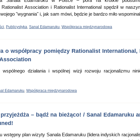
yta Sanala Edamaruku w Polsce – pora na krótkie podsumo
ationalist Association i Rationalist International spędził w naszy
swojego "wygnania" i, jak sam mówi, będzie je bardzo miło wspominał
ści
,
Publicystyka
,
Sanal Edamaruku
,
Współpraca międzynarodowa
 o współpracy pomiędzy Rationalist International,
 Association
wspólnego działania i wspólnej wizji rozwoju racjonalizmu nin
al Edamaruku
,
Współpraca międzynarodowa
rzyjeżdża – bądź na bieżąco! / Sanal Edamaruku a
uned!
wstępny plan wizyty Sanala Edamaruku (lidera indyskich racjonali