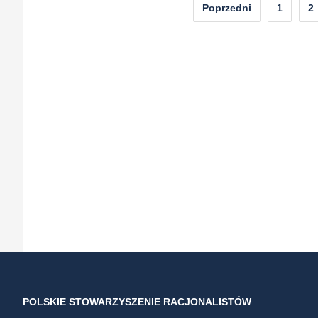
Nawigacja
Poprzedni
1
2
po
wpisach
POLSKIE STOWARZYSZENIE RACJONALISTÓW