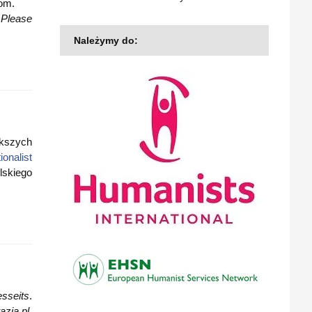
iom.
 Please
Należymy do:
ększych
ionalist
lskiego
esseits
.
azją.pl
,