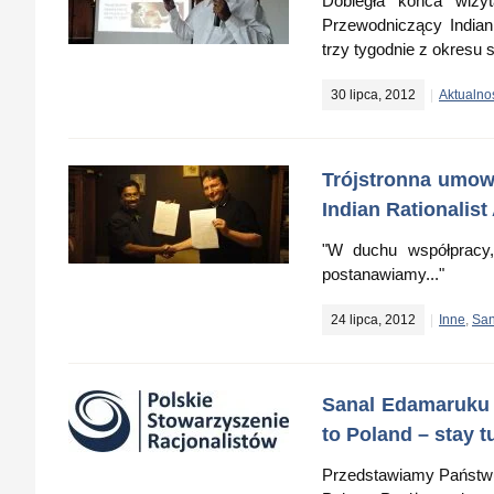
Dobiegła końca wiz
Przewodniczący Indian R
trzy tygodnie z okresu 
30 lipca, 2012
Aktualno
Trójstronna umowa
Indian Rationalist
"W duchu współpracy, 
postanawiamy..."
24 lipca, 2012
Inne
,
San
Sanal Edamaruku p
to Poland – stay t
Przedstawiamy Państwu 