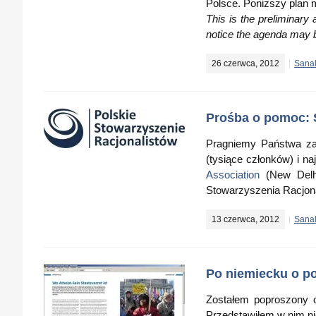
Polsce. Poniższy plan 
This is the preliminary
notice the agenda may be
26 czerwca, 2012
Sana
Prośba o pomoc: 
Pragniemy Państwa zaw
(tysiące członków) i na
Association
(New Delhi
Stowarzyszenia Racjona
13 czerwca, 2012
Sana
Po niemiecku o po
Zostałem poproszony 
Przedstawiłem w nim ni