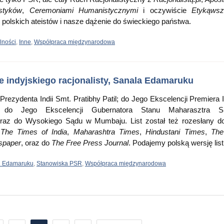
styków
,
Ceremoniami Humanistycznymi
i oczywiście
Etykąwszk
 polskich ateistów i nasze dążenie do świeckiego państwa.
lności
,
Inne
,
Współpraca międzynarodowa
e indyjskiego racjonalisty, Sanala Edamaruku
 Prezydenta Indii Smt. Pratibhy Patil; do Jego Ekscelencji Premiera I
do Jego Ekscelencji Gubernatora Stanu Maharasztra S
raz do Wysokiego Sądu w Mumbaju. List został też rozesłany d
,
The Times of India
,
Maharashtra Times
,
Hindustani Times
,
The
spaper
, oraz do
The Free Press Journal
. Podajemy polską wersję list
l Edamaruku
,
Stanowiska PSR
,
Współpraca międzynarodowa