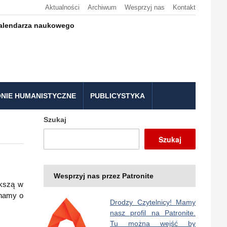
Aktualności
Archiwum
Wesprzyj nas
Kontakt
kalendarza naukowego
NIE HUMANISTYCZNE
PUBLICYSTYKA
Szukaj
Szukaj
Wesprzyj nas przez Patronite
ększą w
ynamy o
Drodzy Czytelnicy! Mamy
nasz profil na Patronite.
Tu można wejść by