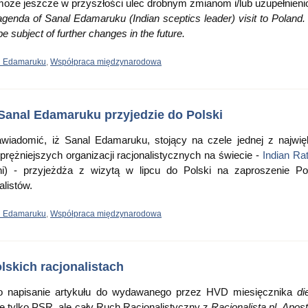
może jeszcze w przyszłości ulec drobnym zmianom i/lub uzupełnien
 agenda of Sanal Edamaruku (Indian sceptics leader) visit to Poland.
 subject of further changes in the future.
l Edamaruku
,
Współpraca międzynarodowa
Sanal Edamaruku przyjedzie do Polski
iadomić, iż Sanal Edamaruku, stojący na czele jednej z najwi
jprężniejszych organizacji racjonalistycznych na świecie -
Indian Rat
) - przyjeżdża z wizytą w lipcu do Polski na zaproszenie Po
listów.
l Edamaruku
,
Współpraca międzynarodowa
lskich racjonalistach
o napisanie artykułu do wydawanego przez HVD miesięcznika
di
e tylko PSR, ale cały Ruch Racjonalistyczny z
Racjonalistą.pl
,
Apost