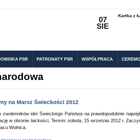
Kartka z 
07
SIE
OWISKA PSR
PATRONATY PSR
WSPÓŁPRACA
CEREMO
narodowa
my na Marsz Świeckości 2012
 zwolenników idei Świeckiego Państwa na prawdopodobnie najwi
rację w obronie laickości. Termin: sobota, 15 września 2012 r. Zacz
acu Wolnica.