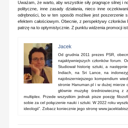
Uważam, że warto, aby wszystkie siły pragnące silnej i 
polityczne, inne zasady działania, nieco inne oczekiw
odrębności, bo w ten sposób możliwe jest poszerzenie s
efektem całościowym. Obecnie, z perspektywy członków P
patrzę na to optymistycznie. Z punktu widzenia promocji is
Jacek
Od grudnia 2011 prezes PSR, obecnie 
najaktywniejszych członków forum. Od
Studiował historię sztuki, a następn
Indiach, na Sri Lance, na indonezyjs
najobszerniejszego kompendium wiedz
stronie Hanuman.pl i w dużej mierze d
głównie muzykę średniowieczną z za
multiplex. Przede wszystkim jednak pisze poezję filozo
sobie za cel połączenie nauki i sztuki. W 2022 roku wy
ideologii”. Zobacz koniecznie jego stronę www.jacektabisz