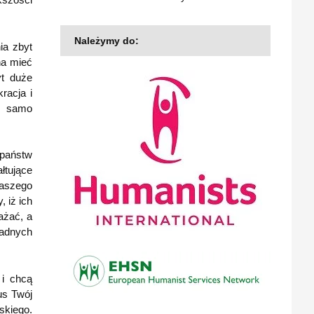
Należymy do:
ia zbyt
na mieć
yt duże
racja i
ak samo
 państw
łtujące
naszego
, iż ich
ażać, a
żadnych
 i chcą
us Twój
skiego.