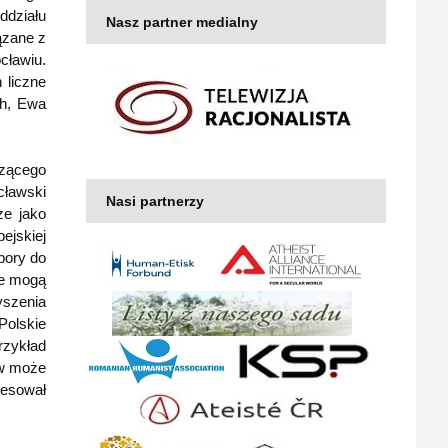
ddziału
Nasz partner medialny
ązane z
cławiu.
 liczne
ch, Ewa
czącego
cławski
Nasi partnerzy
ze jako
ejskiej
bory do
ie mogą
yszenia
olskie
rzykład
ów może
resował