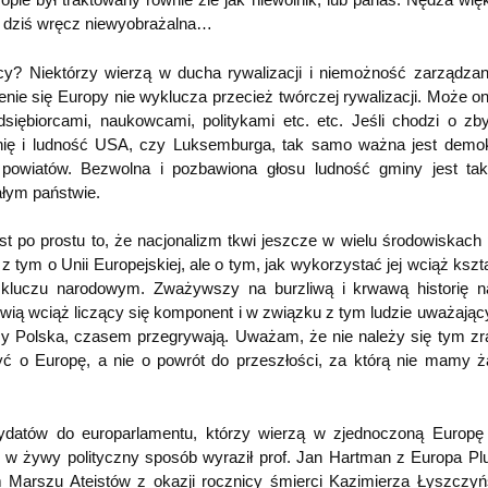
est dziś wręcz niewyobrażalna…
y? Niektórzy wierzą w ducha rywalizacji i niemożność zarządzan
nie się Europy nie wyklucza przecież twórczej rywalizacji. Może o
dsiębiorcami, naukowcami, politykami etc. etc. Jeśli chodzi o zb
chnię i ludność USA, czy Luksemburga, tak samo ważna jest demok
 powiatów. Bezwolna i pozbawiona głosu ludność gminy jest t
łym państwie.
 po prostu to, że nacjonalizm tkwi jeszcze w wielu środowiskach
 tym o Unii Europejskiej, ale o tym, jak wykorzystać jej wciąż kszta
po kluczu narodowym. Zważywszy na burzliwą i krwawą historię 
nowią wciąż liczący się komponent i w związku z tym ludzie uważający
czy Polska, czasem przegrywają. Uważam, że nie należy się tym zr
czyć o Europę, a nie o powrót do przeszłości, za którą nie mamy 
ydatów do europarlamentu, którzy wierzą w zjednoczoną Europę
, w żywy polityczny sposób wyraził prof. Jan Hartman z Europa Pl
Marszu Ateistów z okazji rocznicy śmierci Kazimierza Łyszczyń