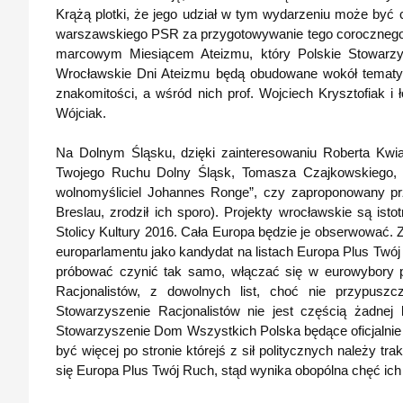
Krążą plotki, że jego udział w tym wydarzeniu może być c
warszawskiego PSR za przygotowywanie tego corocznego 
marcowym Miesiącem Ateizmu, który Polskie Stowarzys
Wrocławskie Dni Ateizmu będą obudowane wokół tematyki 
znakomitości, a wśród nich prof. Wojciech Krysztofiak 
Wójciak.
Na Dolnym Śląsku, dzięki zainteresowaniu Roberta Kwia
Twojego Ruchu Dolny Śląsk, Tomasza Czajkowskiego, ru
wolnomyśliciel Johannes Ronge”, czy zaproponowany pr
Breslau, zrodził ich sporo). Projekty wrocławskie są is
Stolicy Kultury 2016. Cała Europa będzie je obserwować. Z
europarlamentu jako kandydat na listach Europa Plus Twó
próbować czynić tak samo, włączać się w eurowybory 
Racjonalistów, z dowolnych list, choć nie przypusz
Stowarzyszenie Racjonalistów nie jest częścią żadnej 
Stowarzyszenie Dom Wszystkich Polska będące oficjalni
być więcej po stronie którejś z sił politycznych należy tr
się Europa Plus Twój Ruch, stąd wynika obopólna chęć ic