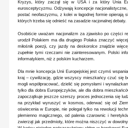
Kryzys, który zaczął się w USA i za który Unia Eu
eurosceptycyzmu. Odżywają koncepcje nacjonalistyczne,
postać neofaszyzmu, z kolei w łagodnej formie opierają
których trzeba się odnieść na zasadzie racjonalnej debaty.
Osobiście uważam nacjonalizm za zjawisko po części rel
urodził Polakiem ma dla drugiego Polaka znaczyć więcej
miłośnik poezji, czy jazdy na deskorolce znajdzie więc
zupełnie tymi rzeczami nie zainteresowanym. Polski in
informatykiem, niż z polskim kucharzem.
Dla mnie koncepcja Unii Europejskiej jest czymś wspan
kraj – cywilizację, gdzie wszyscy mieszkańcy czuć się 
mogli współpracować, dzielić się pomysłami i wynalazkami
tylko dla dobra Europejczyków, ale dla dobra mieszkańcó
zapoczątkuje jeszcze szerszy proces jednoczenia się lud
na przykład wyruszyć w kosmos, oderwać się od Ziemi 
oświecenia w Europie, nie polegał tylko na rewolucji tec
plemienno magicznego, od palenia czarownic i heretykó
zwierząt jak przedmioty, które można niszczyć w dowolny 
W końcu niejeden pańszczyźniany chłop w barokowej Europ