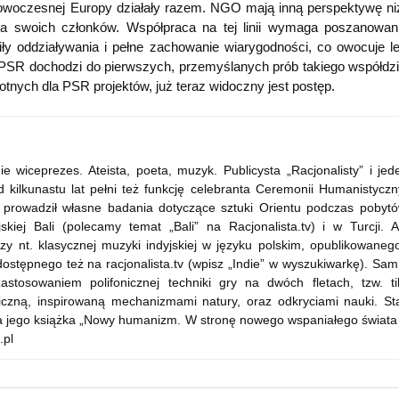
nowoczesnej Europy działały razem. NGO mają inną perspektywę niż
ania swoich członków. Współpraca na tej linii wymaga poszanowan
iły oddziaływania i pełne zachowanie wiarygodności, co owocuje 
SR dochodzi do pierwszych, przemyślanych prób takiego współdzia
totnych dla PSR projektów, już teraz widoczny jest postęp.
wiceprezes. Ateista, poeta, muzyk. Publicysta „Racjonalisty” i jed
 kilkunastu lat pełni też funkcję celebranta Ceremonii Humanistyczn
ie prowadził własne badania dotyczące sztuki Orientu podczas pobyt
kiej Bali (polecamy temat „Bali” na Racjonalista.tv) i w Turcji. A
y nt. klasycznej muzyki indyjskiej w języku polskim, opublikowaneg
ostępnego też na racjonalista.tv (wpisz „Indie” w wyszukiwarkę). Sam
stosowaniem polifonicznej techniki gry na dwóch fletach, tzw. ti
ficzną, inspirowaną mechanizmami natury, oraz odkryciami nauki. St
szła jego książka „Nowy humanizm. W stronę nowego wspaniałego świata
.pl