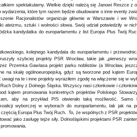
ałkiem spektakularny. Wielkie dzięki należą się Janowi Reszce z o
wydarzenia, które tym razem będzie obudowane o inne eventy zwi
zenie Racjonalistów organizuje głównie w Warszawie i we Wro
ateizmu, sztuki i wolności słowa. Swój udział potwiedziły w nich
i łódzka kandydatka do europarlamentu z list Europa Plus Twój Ru
tkowskiego, kolejnego kandydata do europarlamentu i przewodni
szyły szybciej projekty PSR Wrocław, takie jak „pierwszy wro
zez Przemka Gawlasa projekt parku noblistów (a Wrocław, jeszc
totne na skalę ogólnoeuropejską, gdyż są tworzone pod kątem Europ
 uwagi na te i inne projekty wyraziłem zgodę na włączenie się w wy
j Ruch Dolny z Dolnego Śląska. Wszyscy nasi członkowie i członkin
pod kątem promowania konkretnych projektów Polskiego Stowarz
czam, aby na przykład PIS otwierało taką możliwość. Samo P
koalicji wyborczej w wyborach do europarlamentu, tak jak na p
e częścią Europa Plus Twój Ruch. To, że wspólnych z PSR projekt
aktować jako zasługę tejże siły. Dolnośląskimi projektami PSR zainte
h promowania.