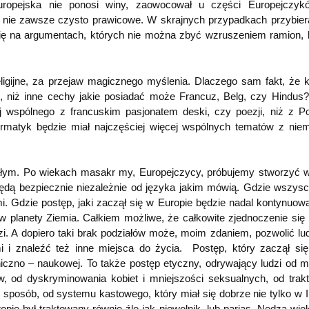
ropejska nie ponosi winy, zaowocował u części Europejczykó
 nie zawsze czysto prawicowe. W skrajnych przypadkach przybier
 się na argumentach, których nie można zbyć wzruszeniem ramion, 
igijne, za przejaw magicznego myślenia. Dlaczego sam fakt, że k
, niż inne cechy jakie posiadać może Francuz, Belg, czy Hindus?
ej wspólnego z francuskim pasjonatem deski, czy poezji, niż z P
formatyk będzie miał najczęściej więcej wspólnych tematów z nie
iałym. Po wiekach masakr my, Europejczycy, próbujemy stworzyć 
będą bezpiecznie niezależnie od języka jakim mówią. Gdzie wszys
. Gdzie postęp, jaki zaczął się w Europie będzie nadal kontynuowa
w planety Ziemia. Całkiem możliwe, że całkowite zjednoczenie się
zi. A dopiero taki brak podziałów może, moim zdaniem, pozwolić lu
i znaleźć też inne miejsca do życia. Postęp, który zaczął si
hniczno – naukowej. To także postęp etyczny, odrywający ludzi od m
w, od dyskryminowania kobiet i mniejszości seksualnych, od trak
sposób, od systemu kastowego, który miał się dobrze nie tylko w I
ie był traktowany równie źle jak niewolnik, lub parias. Nędza wię