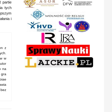
 partie
ia tych
lepszym
łania i
en z
ych.
ów w
utor
o na
 gra
biae
awia
 bez