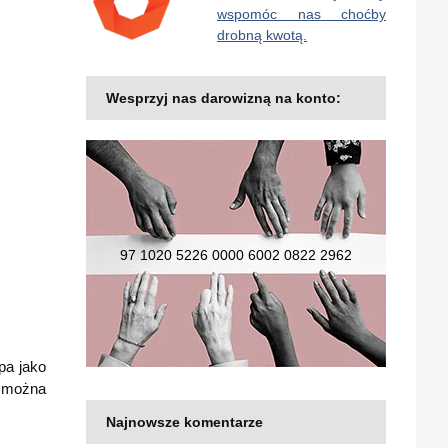
wspomóc nas choćby
drobną kwotą.
Wesprzyj nas darowizną na konto:
97 1020 5226 0000 6002 0822 2962
pa jako
w można
Najnowsze komentarze