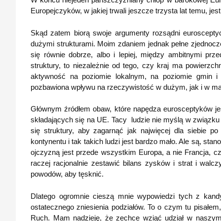
Europejczyków, w jakiej trwali jeszcze trzysta lat temu, j
Skąd zatem biorą swoje argumenty rozsądni eurosceptyc
dużymi strukturami. Moim zdaniem jednak pełne zjednocze
się równie dobrze, albo i lepiej, między ambitnymi prze
struktury, to niezależnie od tego, czy kraj ma powierz
aktywność na poziomie lokalnym, na poziomie gmin i
pozbawiona wpływu na rzeczywistość w dużym, jak i w ma
Głównym źródłem obaw, które napędza eurosceptyków jest
składających się na UE. Tacy ludzie nie myślą w związku z
się struktury, aby zagarnąć jak najwięcej dla siebie 
kontynentu i tak takich ludzi jest bardzo mało. Ale są, sta
ojczyzną jest przede wszystkim Europa, a nie Francja, 
raczej racjonalnie zestawić bilans zysków i strat i wal
powodów, aby tęsknić.
Dlatego ogromnie cieszą mnie wypowiedzi tych z kand
ostatecznego zniesienia podziałów. To o czym tu pisałem
Ruch. Mam nadzieję, że zechce wziąć udział w naszym 