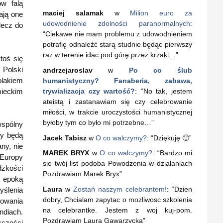
w falą
maciej salamak
w
Milion euro za
ają one
udowodnienie zdolności paranormalnych
:
lecz do
“
Ciekawe nie mam problemu z udowodnieniem
potrafię odnaleźć starą studnie będąc pierwszy
raz w terenie idac pod górę przez krzaki…
”
toś się
 Polski
andrzejaroslav
w
Po co ślub
olakiem
humanistyczny? Fanaberia, zabawa,
mieckim
trywializacja czy wartość?
: “
No tak, jestem
ateistą i zastanawiam się czy celebrowanie
miłości, w trakcie uroczystości humanistycznej
byłoby tym co było mi potrzebne…
”
wspólny
cy będą
Jacek Tabisz
w
O co walczymy?
: “
Dziękuję 🙂
”
ny, nie
MAREK BRYX
w
O co walczymy?
: “
Bardzo mi
 Europy
sie twój list podoba Powodzenia w działaniach
dzkości
Pozdrawiam Marek Bryx
”
ę epoką
Laura
w
Zostań naszym celebrantem!
: “
Dzien
yślenia
dobry, Chcialam zapytac o mozliwosc szkolenia
towania
na celebrantke. Jestem z woj kuj-pom.
ndiach.
Pozdrawiam Laura Gawarzycka
”
kszości