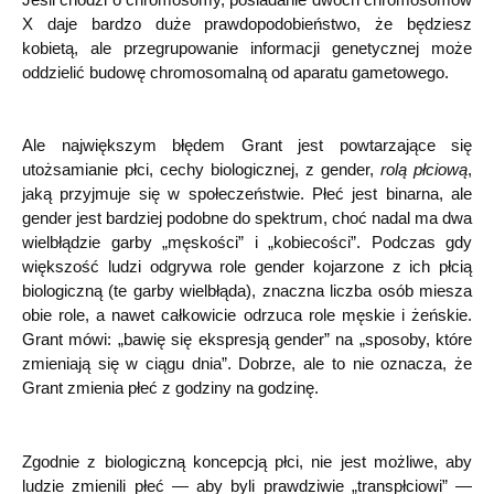
X daje bardzo duże prawdopodobieństwo, że będziesz
kobietą, ale przegrupowanie informacji genetycznej może
oddzielić budowę chromosomalną od aparatu gametowego.
Ale największym błędem Grant jest powtarzające się
utożsamianie płci, cechy biologicznej, z gender,
rolą płciową
,
jaką przyjmuje się w społeczeństwie. Płeć jest binarna, ale
gender jest bardziej podobne do spektrum, choć nadal ma dwa
wielbłądzie garby „męskości” i „kobiecości”. Podczas gdy
większość ludzi odgrywa role gender kojarzone z ich płcią
biologiczną (te garby wielbłąda), znaczna liczba osób miesza
obie role, a nawet całkowicie odrzuca role męskie i żeńskie.
Grant mówi: „bawię się ekspresją gender” na „sposoby, które
zmieniają się w ciągu dnia”. Dobrze, ale to nie oznacza, że
Grant zmienia płeć z godziny na godzinę.
Zgodnie z biologiczną koncepcją płci, nie jest możliwe, aby
ludzie zmienili płeć — aby byli prawdziwie „transpłciowi” —