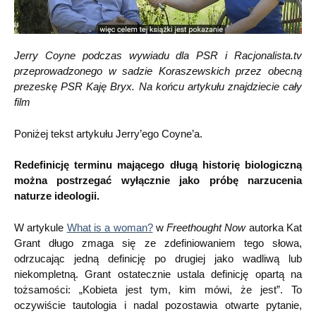
Jerry Coyne podczas wywiadu dla PSR i Racjonalista.tv
przeprowadzonego w sadzie Koraszewskich przez obecną
prezeskę PSR Kaję Bryx. Na końcu artykułu znajdziecie cały
film
Poniżej tekst artykułu Jerry’ego Coyne’a.
Redefinicję terminu mającego długą historię biologiczną
można postrzegać wyłącznie jako próbę narzucenia
naturze ideologii.
W artykule
What is a woman?
w
Freethought Now
autorka Kat
Grant długo zmaga się ze zdefiniowaniem tego słowa,
odrzucając jedną definicję po drugiej jako wadliwą lub
niekompletną. Grant ostatecznie ustala definicję opartą na
tożsamości: „Kobieta jest tym, kim mówi, że jest”. To
oczywiście tautologia i nadal pozostawia otwarte pytanie,