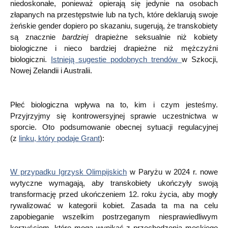
niedoskonałe, ponieważ opierają się jedynie na osobach
złapanych na przestępstwie lub na tych, które deklarują swoje
żeńskie gender dopiero po skazaniu, sugerują, że transkobiety
są znacznie
bardziej
drapieżne seksualnie niż kobiety
biologiczne i nieco bardziej drapieżne niż mężczyźni
biologiczni.
Istnieją sugestie podobnych trendów
w Szkocji,
Nowej Zelandii i Australii.
Płeć biologiczna wpływa na to, kim i czym jesteśmy.
Przyjrzyjmy się kontrowersyjnej sprawie uczestnictwa w
sporcie. Oto podsumowanie obecnej sytuacji regulacyjnej
(z
linku, który podaje Grant
):
W przypadku Igrzysk Olimpijskich
w Paryżu w 2024 r. nowe
wytyczne wymagają, aby transkobiety ukończyły swoją
transformację przed ukończeniem 12. roku życia, aby mogły
rywalizować w kategorii kobiet. Zasada ta ma na celu
zapobieganie wszelkim postrzeganym niesprawiedliwym
korzyściom, które mogą wynikać z przechodzenia męskiego