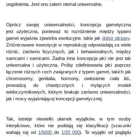
uogólnienia. Jest ono zatem niemal uniwersalne.
Oprócz swojej uniwersalności, koncepcja gametyczna
jest
użyteczna
, ponieważ to rozróżnienie między typami
gamet wyjaśnia zjawiska ewolucyjne, takie jak
dobór płciowy
.
Zróżnicowane inwestycje w reprodukcję odpowiadają za wiele
różnic, zarówno fizycznych, jak i behawioralnych, między
samcami i samicami. Żadna inna koncepcja płci nie jest tak
uniwersalna i użyteczna. Próby zdefiniowania płci poprzez
łączenie różnych cech
związanych
z typem gamet, takich jak
chromosomy, genitalia, hormony, owłosienie ciała itd.,
prowadzą do chaotycznych i mylących modeli
wieloczynnikowych, którym brakuje zarówno uniwersalności,
jak i mocy wyjaśniającej koncepcji gametycznej.
Tak, istnieje niewielki ułamek wyjątków, w tym osoby
interpłciowe, które nie poddają się klasyfikacji (szacunki
wahają się od
1/5600
do
1/20 000
). Te wyjątki od poglądu