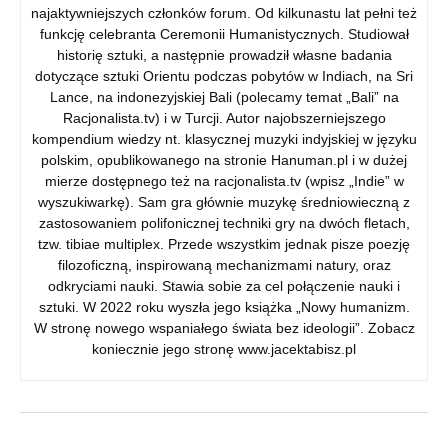
najaktywniejszych członków forum. Od kilkunastu lat pełni też
funkcję celebranta Ceremonii Humanistycznych. Studiował
historię sztuki, a następnie prowadził własne badania
dotyczące sztuki Orientu podczas pobytów w Indiach, na Sri
Lance, na indonezyjskiej Bali (polecamy temat „Bali” na
Racjonalista.tv) i w Turcji. Autor najobszerniejszego
kompendium wiedzy nt. klasycznej muzyki indyjskiej w języku
polskim, opublikowanego na stronie Hanuman.pl i w dużej
mierze dostępnego też na racjonalista.tv (wpisz „Indie” w
wyszukiwarkę). Sam gra głównie muzykę średniowieczną z
zastosowaniem polifonicznej techniki gry na dwóch fletach,
tzw. tibiae multiplex. Przede wszystkim jednak pisze poezję
filozoficzną, inspirowaną mechanizmami natury, oraz
odkryciami nauki. Stawia sobie za cel połączenie nauki i
sztuki. W 2022 roku wyszła jego książka „Nowy humanizm.
W stronę nowego wspaniałego świata bez ideologii”. Zobacz
koniecznie jego stronę www.jacektabisz.pl