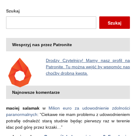
Szukaj
Szukaj
Wesprzyj nas przez Patronite
Drodzy Czytelnicy! Mamy nasz profil na
Patronite. Tu można wejść by wspomóc nas
choćby drobną kwotą.
Najnowsze komentarze
maciej salamak
w
Milion euro za udowodnienie zdolności
paranormalnych
: “
Ciekawe nie mam problemu z udowodnieniem
potrafię odnaleźć starą studnie będąc pierwszy raz w terenie
idac pod górę przez krzaki…
”