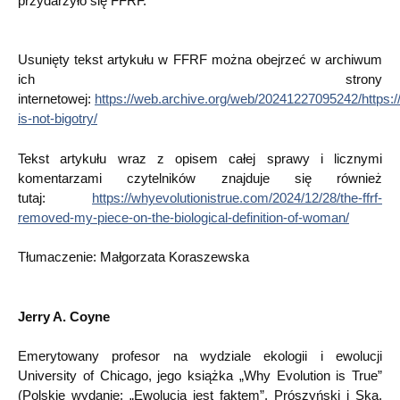
przydarzyło się FFRF.
Usunięty tekst artykułu w FFRF można obejrzeć w archiwum
ich strony
internetowej:
https://web.archive.org/web/20241227095242/https://
is-not-bigotry/
Tekst artykułu wraz z opisem całej sprawy i licznymi
komentarzami czytelników znajduje się również
tutaj:
https://whyevolutionistrue.com/2024/12/28/the-ffrf-
removed-my-piece-on-the-biological-definition-of-woman/
Tłumaczenie: Małgorzata Koraszewska
Jerry A. Coyne
Emerytowany profesor na wydziale ekologii i ewolucji
University of Chicago, jego książka „Why Evolution is True”
(Polskie wydanie: „Ewolucja jest faktem”, Prószyński i Ska,