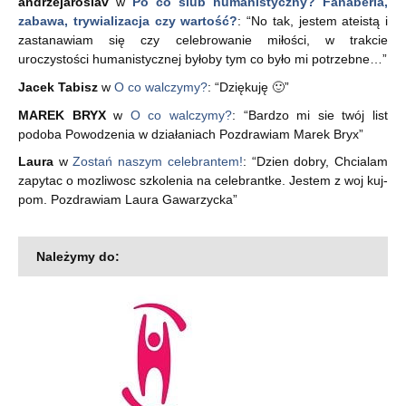
andrzejaroslav
w
Po co ślub humanistyczny? Fanaberia,
zabawa, trywializacja czy wartość?
: “
No tak, jestem ateistą i
zastanawiam się czy celebrowanie miłości, w trakcie
uroczystości humanistycznej byłoby tym co było mi potrzebne…
”
Jacek Tabisz
w
O co walczymy?
: “
Dziękuję 🙂
”
MAREK BRYX
w
O co walczymy?
: “
Bardzo mi sie twój list
podoba Powodzenia w działaniach Pozdrawiam Marek Bryx
”
Laura
w
Zostań naszym celebrantem!
: “
Dzien dobry, Chcialam
zapytac o mozliwosc szkolenia na celebrantke. Jestem z woj kuj-
pom. Pozdrawiam Laura Gawarzycka
”
Należymy do: