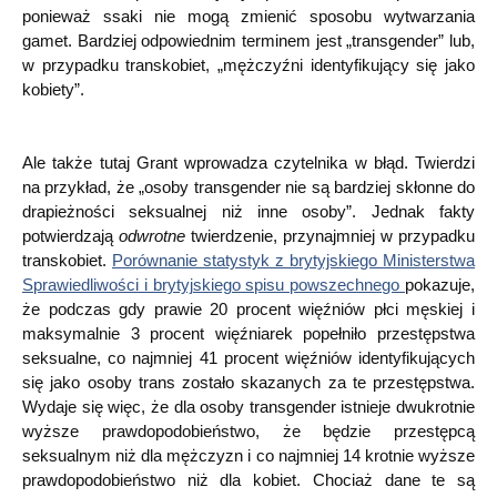
ponieważ ssaki nie mogą zmienić sposobu wytwarzania
gamet. Bardziej odpowiednim terminem jest „transgender” lub,
w przypadku transkobiet, „mężczyźni identyfikujący się jako
kobiety”.
Ale także tutaj Grant wprowadza czytelnika w błąd. Twierdzi
na przykład, że „osoby transgender nie są bardziej skłonne do
drapieżności seksualnej niż inne osoby”. Jednak fakty
potwierdzają
odwrotne
twierdzenie, przynajmniej w przypadku
transkobiet.
Porównanie statystyk z brytyjskiego Ministerstwa
Sprawiedliwości i brytyjskiego spisu powszechnego
pokazuje,
że podczas gdy prawie 20 procent więźniów płci męskiej i
maksymalnie 3 procent więźniarek popełniło przestępstwa
seksualne, co najmniej 41 procent więźniów identyfikujących
się jako osoby trans zostało skazanych za te przestępstwa.
Wydaje się więc, że dla osoby transgender istnieje dwukrotnie
wyższe prawdopodobieństwo, że będzie przestępcą
seksualnym niż dla mężczyzn i co najmniej 14 krotnie wyższe
prawdopodobieństwo niż dla kobiet. Chociaż dane te są