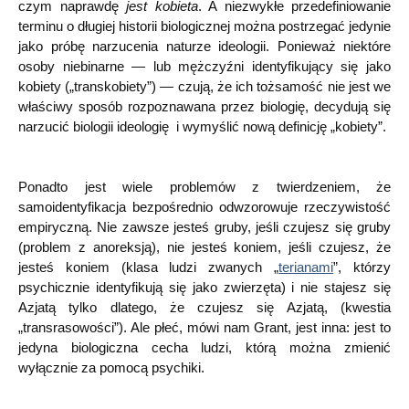
czym naprawdę
jest kobieta
. A niezwykłe przedefiniowanie
terminu o długiej historii biologicznej można postrzegać jedynie
jako próbę narzucenia naturze ideologii. Ponieważ niektóre
osoby niebinarne — lub mężczyźni identyfikujący się jako
kobiety („transkobiety”) — czują, że ich tożsamość nie jest we
właściwy sposób rozpoznawana przez biologię, decydują się
narzucić biologii ideologię i wymyślić nową definicję „kobiety”.
Ponadto jest wiele problemów z twierdzeniem, że
samoidentyfikacja bezpośrednio odwzorowuje rzeczywistość
empiryczną. Nie zawsze jesteś gruby, jeśli czujesz się gruby
(problem z anoreksją), nie jesteś koniem, jeśli czujesz, że
jesteś koniem (klasa ludzi zwanych „
terianami
”, którzy
psychicznie identyfikują się jako zwierzęta) i nie stajesz się
Azjatą tylko dlatego, że czujesz się Azjatą, (kwestia
„transrasowości”). Ale płeć, mówi nam Grant, jest inna: jest to
jedyna biologiczna cecha ludzi, którą można zmienić
wyłącznie za pomocą psychiki.