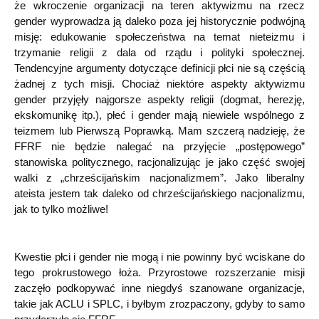
że wkroczenie organizacji na teren aktywizmu na rzecz
gender wyprowadza ją daleko poza jej historycznie podwójną
misję: edukowanie społeczeństwa na temat nieteizmu i
trzymanie religii z dala od rządu i polityki społecznej.
Tendencyjne argumenty dotyczące definicji płci nie są częścią
żadnej z tych misji. Chociaż niektóre aspekty aktywizmu
gender przyjęły najgorsze aspekty religii (dogmat, herezję,
ekskomunikę itp.), płeć i gender mają niewiele wspólnego z
teizmem lub Pierwszą Poprawką. Mam szczerą nadzieję, że
FFRF nie będzie nalegać na przyjęcie „postępowego”
stanowiska politycznego, racjonalizując je jako część swojej
walki z „chrześcijańskim nacjonalizmem”. Jako liberalny
ateista jestem tak daleko od chrześcijańskiego nacjonalizmu,
jak to tylko możliwe!
Kwestie płci i gender nie mogą i nie powinny być wciskane do
tego prokrustowego łoża. Przyrostowe rozszerzanie misji
zaczęło podkopywać inne niegdyś szanowane organizacje,
takie jak ACLU i SPLC, i byłbym zrozpaczony, gdyby to samo