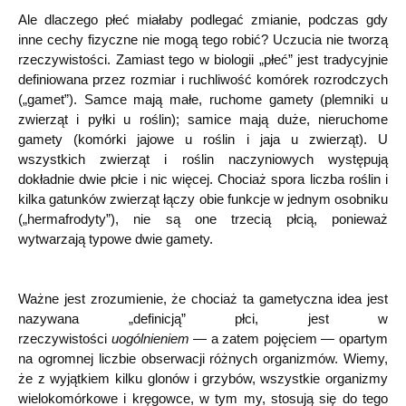
Ale dlaczego płeć miałaby podlegać zmianie, podczas gdy
inne cechy fizyczne nie mogą tego robić? Uczucia nie tworzą
rzeczywistości. Zamiast tego w biologii „płeć” jest tradycyjnie
definiowana przez rozmiar i ruchliwość komórek rozrodczych
(„gamet”). Samce mają małe, ruchome gamety (plemniki u
zwierząt i pyłki u roślin); samice mają duże, nieruchome
gamety (komórki jajowe u roślin i jaja u zwierząt). U
wszystkich zwierząt i roślin naczyniowych występują
dokładnie dwie płcie i nic więcej. Chociaż spora liczba roślin i
kilka gatunków zwierząt łączy obie funkcje w jednym osobniku
(„hermafrodyty”), nie są one trzecią płcią, ponieważ
wytwarzają typowe dwie gamety.
Ważne jest zrozumienie, że chociaż ta gametyczna idea jest
nazywana „definicją” płci, jest w
rzeczywistości
uogólnieniem
— a zatem pojęciem
—
opartym
na ogromnej liczbie obserwacji różnych organizmów. Wiemy,
że z wyjątkiem kilku glonów i grzybów, wszystkie organizmy
wielokomórkowe i kręgowce, w tym my, stosują się do tego