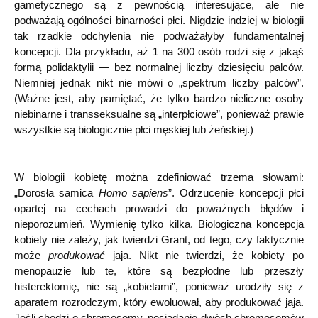
gametycznego są z pewnością interesujące, ale nie
podważają ogólności binarności płci. Nigdzie indziej w biologii
tak rzadkie odchylenia nie podważałyby fundamentalnej
koncepcji. Dla przykładu, aż 1 na 300 osób rodzi się z jakąś
formą polidaktylii — bez normalnej liczby dziesięciu palców.
Niemniej jednak nikt nie mówi o „spektrum liczby palców”.
(Ważne jest, aby pamiętać, że tylko bardzo nieliczne osoby
niebinarne i transseksualne są „interpłciowe”, ponieważ prawie
wszystkie są biologicznie płci męskiej lub żeńskiej.)
W biologii kobietę można zdefiniować trzema słowami:
„Dorosła samica
Homo sapiens
”. Odrzucenie koncepcji płci
opartej na cechach prowadzi do poważnych błędów i
nieporozumień. Wymienię tylko kilka. Biologiczna koncepcja
kobiety nie zależy, jak twierdzi Grant, od tego, czy faktycznie
może
produkować
jaja. Nikt nie twierdzi, że kobiety po
menopauzie lub te, które są bezpłodne lub przeszły
histerektomię, nie są „kobietami”, ponieważ urodziły się z
aparatem rozrodczym, który ewoluował, aby produkować jaja.
Jeśli chodzi o chromosomy, posiadanie dwóch chromosomów