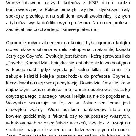
Wbrew obawom naszych kolegów z KSP, mimo bardzo
kontrowersyjnej w Polsce tematyki, wykład i dyskusja miały
spokojny przebieg, a na sali dominowali zwolennicy licznych
artykułów i wystąpień filmowych profesora. Na koniec profesor
zachęcał nas do otwartego i śmiałego ateizmu.
Ogromnie miłym akcentem na koniec była ogromna kolejka
uczestników spotkania w celu zakupienia znakomitej książki
Jerry’ego Coyne’a „Ewolucja jest faktem”, którą sprowadził do
„Psyche” Konrad Maj. Książka nie jest obecnie łatwo dostępna
w księgarniach, gdyż wyszła już ładne kilka lat temu. Po
zakupie książki kolejka przechodziła do profesora Coyne’a,
który dawał na niej swoją dedykację. Dowiedzieliśmy się, że w
najbliższym czasie profesor ma zamiar opublikować książkę
dotyczącą tego, dlaczego nauka i religia są nie do pogodzenia.
Wszystko wskazuje na to, że w Polsce ten temat jest
niezwykle ważny. Wielu polskich naukowców stara się
bowiem godzić mity z faktami, czy to na potrzeby własnych,
wdrukowanych w dzieciństwie wierzeń, czy też z uwagi na
strategię mającą nie zniechęcać ludzi wierzących do nauki.