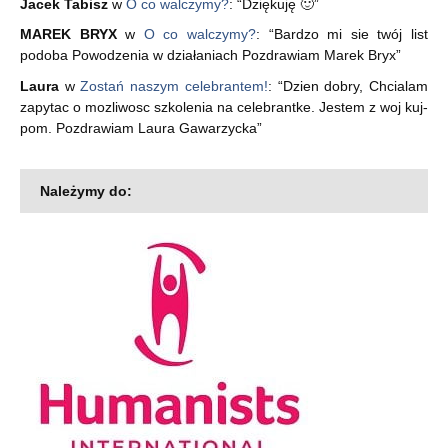
Jacek Tabisz
w
O co walczymy?
: “
Dziękuję 🙂
”
MAREK BRYX
w
O co walczymy?
: “
Bardzo mi sie twój list
podoba Powodzenia w działaniach Pozdrawiam Marek Bryx
”
Laura
w
Zostań naszym celebrantem!
: “
Dzien dobry, Chcialam
zapytac o mozliwosc szkolenia na celebrantke. Jestem z woj kuj-
pom. Pozdrawiam Laura Gawarzycka
”
Należymy do: