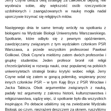
Jerry Coyne uważa ową strategię za całkowicie błędną. Nie
wyobraża sobie, aby większość osób rzeczywiście
uzdolnionych i zaangażowanych w naukę mogła nadal
uporczywie trzymać się religijnych mitów.
Następnego dnia te same tematy wróciły na spotkaniu z
biologami na Wydziale Biologii Uniwersytetu Warszawskiego.
Spotkanie, które odbyło się z pewnym opóźnieniem,
zawdzięczamy związanym z tym wydziałem członkom PSR
Warszawa, a przede wszystkim profesorowi Pawłowi
Golikowi. Obok Coyne’a mieliśmy zatem dwóch profesorów i
grupkę studentów. Jeden profesor bronił roli religii
chrześcijańskiej w rozwoju nauki, oraz popularnej na polskich
uniwersytetach strategii braku krytyki wobec religii. Jerry
Coyne wdał się zatem w gorącą polemikę, wspierany przez
innych członków PSR – w tym Kaję Bryx z PSR Wrocław i
Jacka Tabisza. Obok argumentów związanych z nauką,
padały też argumenty z zakresu historii, kulturoznawstwa i
religioznawstwa, sądzę więc, iż spotkanie było dla wszystkich
inspirujące. Po debacie udaliśmy się na zwiedzanie Wydziału
Biologii, po czym, niezrażeni deszczem za oknem, ruszyliśmy