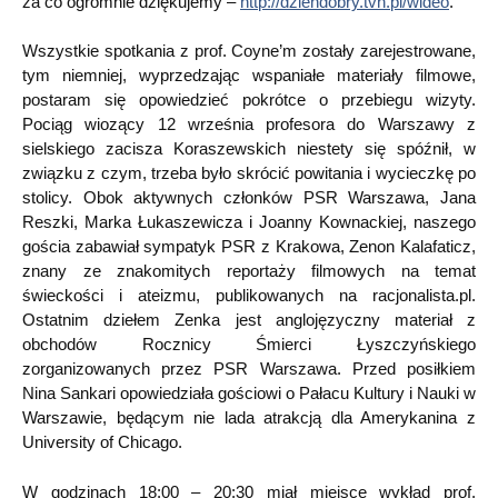
za co ogromnie dziękujemy –
http://dziendobry.tvn.pl/wideo
.
Wszystkie spotkania z prof. Coyne’m zostały zarejestrowane,
tym niemniej, wyprzedzając wspaniałe materiały filmowe,
postaram się opowiedzieć pokrótce o przebiegu wizyty.
Pociąg wiozący 12 września profesora do Warszawy z
sielskiego zacisza Koraszewskich niestety się spóźnił, w
związku z czym, trzeba było skrócić powitania i wycieczkę po
stolicy. Obok aktywnych członków PSR Warszawa, Jana
Reszki, Marka Łukaszewicza i Joanny Kownackiej, naszego
gościa zabawiał sympatyk PSR z Krakowa, Zenon Kalafaticz,
znany ze znakomitych reportaży filmowych na temat
świeckości i ateizmu, publikowanych na racjonalista.pl.
Ostatnim dziełem Zenka jest anglojęzyczny materiał z
obchodów Rocznicy Śmierci Łyszczyńskiego
zorganizowanych przez PSR Warszawa. Przed posiłkiem
Nina Sankari opowiedziała gościowi o Pałacu Kultury i Nauki w
Warszawie, będącym nie lada atrakcją dla Amerykanina z
University of Chicago.
W godzinach 18:00 – 20:30 miał miejsce wykład prof.