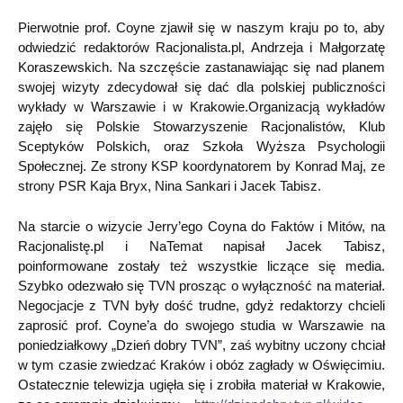
Pierwotnie prof. Coyne zjawił się w naszym kraju po to, aby
odwiedzić redaktorów Racjonalista.pl, Andrzeja i Małgorzatę
Koraszewskich. Na szczęście zastanawiając się nad planem
swojej wizyty zdecydował się dać dla polskiej publiczności
wykłady w Warszawie i w Krakowie.Organizacją wykładów
zajęło się Polskie Stowarzyszenie Racjonalistów, Klub
Sceptyków Polskich, oraz Szkoła Wyższa Psychologii
Społecznej. Ze strony KSP koordynatorem by Konrad Maj, ze
strony PSR Kaja Bryx, Nina Sankari i Jacek Tabisz.
Na starcie o wizycie Jerry’ego Coyna do Faktów i Mitów, na
Racjonalistę.pl i NaTemat napisał Jacek Tabisz,
poinformowane zostały też wszystkie liczące się media.
Szybko odezwało się TVN prosząc o wyłączność na materiał.
Negocjacje z TVN były dość trudne, gdyż redaktorzy chcieli
zaprosić prof. Coyne’a do swojego studia w Warszawie na
poniedziałkowy „Dzień dobry TVN”, zaś wybitny uczony chciał
w tym czasie zwiedzać Kraków i obóz zagłady w Oświęcimiu.
Ostatecznie telewizja ugięła się i zrobiła materiał w Krakowie,