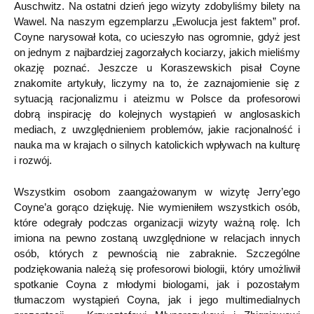
Auschwitz. Na ostatni dzień jego wizyty zdobyliśmy bilety na
Wawel. Na naszym egzemplarzu „Ewolucja jest faktem” prof.
Coyne narysował kota, co ucieszyło nas ogromnie, gdyż jest
on jednym z najbardziej zagorzałych kociarzy, jakich mieliśmy
okazję poznać. Jeszcze u Koraszewskich pisał Coyne
znakomite artykuły, liczymy na to, że zaznajomienie się z
sytuacją racjonalizmu i ateizmu w Polsce da profesorowi
dobrą inspirację do kolejnych wystąpień w anglosaskich
mediach, z uwzględnieniem problemów, jakie racjonalność i
nauka ma w krajach o silnych katolickich wpływach na kulturę
i rozwój.
Wszystkim osobom zaangażowanym w wizytę Jerry’ego
Coyne’a gorąco dziękuję. Nie wymieniłem wszystkich osób,
które odegrały podczas organizacji wizyty ważną rolę. Ich
imiona na pewno zostaną uwzględnione w relacjach innych
osób, których z pewnością nie zabraknie. Szczególne
podziękowania należą się profesorowi biologii, który umożliwił
spotkanie Coyna z młodymi biologami, jak i pozostałym
tłumaczom wystąpień Coyna, jak i jego multimedialnych