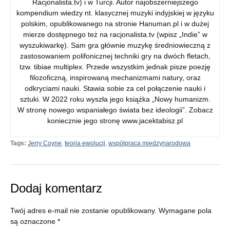
Racjonalista.tv) i w Turcji. Autor najobszerniejszego
kompendium wiedzy nt. klasycznej muzyki indyjskiej w języku
polskim, opublikowanego na stronie Hanuman.pl i w dużej
mierze dostępnego też na racjonalista.tv (wpisz „Indie” w
wyszukiwarkę). Sam gra głównie muzykę średniowieczną z
zastosowaniem polifonicznej techniki gry na dwóch fletach,
tzw. tibiae multiplex. Przede wszystkim jednak pisze poezję
filozoficzną, inspirowaną mechanizmami natury, oraz
odkryciami nauki. Stawia sobie za cel połączenie nauki i
sztuki. W 2022 roku wyszła jego książka „Nowy humanizm.
W stronę nowego wspaniałego świata bez ideologii”. Zobacz
koniecznie jego stronę www.jacektabisz.pl
Tags:
Jerry Coyne
,
teoria ewolucji
,
współpraca międzynarodowa
Dodaj komentarz
Twój adres e-mail nie zostanie opublikowany.
Wymagane pola
są oznaczone
*