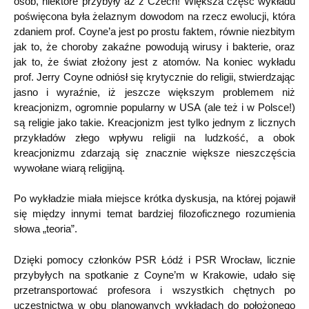
osób, niektóre przybyły aż z Czech! Większa część wykładu
poświęcona była żelaznym dowodom na rzecz ewolucji, która
zdaniem prof. Coyne’a jest po prostu faktem, równie niezbitym
jak to, że choroby zakaźne powodują wirusy i bakterie, oraz
jak to, że świat złożony jest z atomów. Na koniec wykładu
prof. Jerry Coyne odniósł się krytycznie do religii, stwierdzając
jasno i wyraźnie, iż jeszcze większym problemem niż
kreacjonizm, ogromnie popularny w USA (ale też i w Polsce!)
są religie jako takie. Kreacjonizm jest tylko jednym z licznych
przykładów złego wpływu religii na ludzkość, a obok
kreacjonizmu zdarzają się znacznie większe nieszczęścia
wywołane wiarą religijną.
Po wykładzie miała miejsce krótka dyskusja, na której pojawił
się między innymi temat bardziej filozoficznego rozumienia
słowa „teoria”.
Dzięki pomocy członków PSR Łódź i PSR Wrocław, licznie
przybyłych na spotkanie z Coyne’m w Krakowie, udało się
przetransportować profesora i wszystkich chętnych po
uczestnictwa w obu planowanych wykładach do położonego