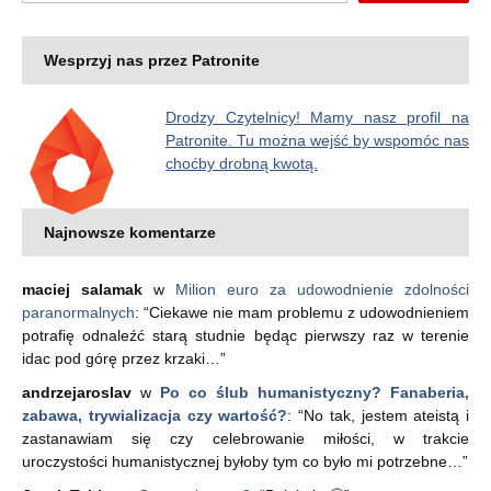
Wesprzyj nas przez Patronite
Drodzy Czytelnicy! Mamy nasz profil na
Patronite. Tu można wejść by wspomóc nas
choćby drobną kwotą.
Najnowsze komentarze
maciej salamak
w
Milion euro za udowodnienie zdolności
paranormalnych
: “
Ciekawe nie mam problemu z udowodnieniem
potrafię odnaleźć starą studnie będąc pierwszy raz w terenie
idac pod górę przez krzaki…
”
andrzejaroslav
w
Po co ślub humanistyczny? Fanaberia,
zabawa, trywializacja czy wartość?
: “
No tak, jestem ateistą i
zastanawiam się czy celebrowanie miłości, w trakcie
uroczystości humanistycznej byłoby tym co było mi potrzebne…
”