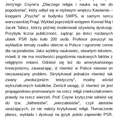
Jerry’ego Coyne’a „Dlaczego religia i nauka są nie do
pogodzenia”, który odbył się w stylowym wnętrzu Kawiarnio –
księgarni „Psyche” w budynku SWPS, w samym sercu
warszawskiej Pragi. Wykład poprzedzili wstępem Konrad Maj i
Jacek Tabisz, którzy później moderowali ożywioną dyskusję.
Przybyła liczna publiczność, sądząc po ilości rozdanych
ulotek PSR było koło 200 osób. Profesor poruszył na
wykładzie tematy rzadko obecne w Polsce i ogromnie cenne
dla racjonalistów. Jako wybitny naukowiec, otwartym tekstem,
mówił, iż nie ma możliwości pogodzenia naukowych faktów z
religijnymi mitami. Odniósł się też do amerykańskiego
kreacjonizmu, zauważając, iż również w Polsce stanowi on
niezauważany problem. Skrytykował jednakże również tak
zwany „ewolucjonizm teistyczny”, modny wśród
wykształconych katolików. Zwrócił uwagę, iż również on jest
propagandowo promowanym na rzecz religii zniekształceniem
prawdy na rzecz wierzeń. Prof. Coyne krytycznie odniósł się
do tzw. „faitheistów”, „wierzateistów”, czyli ateistów
uważających, że nie należy krytykować religii. Tłumaczenie
plansz, wykładu i dyskusji na język polski zapewniło PSR.