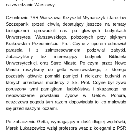
na zwiedzanie Warszawy.
Członkowie PSR Warszawa, Krzysztof Młynarczyk i Jarosław
Szczepanik (przed chwilą debatujący jeszcze na tematy
biologiczne) oprowadzili nas po głównych budynkach
Uniwersytetu Warszawskiego, położonych przy pięknym
Krakowskim Przedmieściu. Prof. Coyne z uporem odmawiał
parasola i z zainteresowaniem podziwiał zabytki.
Zobaczyliśmy też interesujący budynek Biblioteki
Uniwersyteckiej, oraz Stare Miasto. Po czym, przez Nowe
Miasto ruszyliśmy do getta warszawskiego, z którego
pozostały głównie pomniki pamięci i nieliczne budynki w
których urzędowali mordercy z SS. Prof. Coyne był żywo
poruszony tymi pamiątkami ludobójstwa i skazanego na
niepowodzenie powstania Żydów w Getcie. Ponura,
deszczowa pogoda tym razem dopowiadała to, co malowało
się przed naszymi oczami.
Po zobaczeniu Getta, wymagającym dość długiej wędrówki,
Marek Łukaszewicz wziął profesora wraz z kolegami z PSR