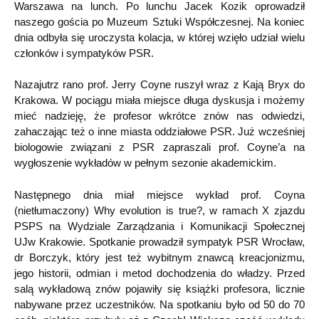
Warszawa na lunch. Po lunchu Jacek Kozik oprowadził
naszego gościa po Muzeum Sztuki Współczesnej. Na koniec
dnia odbyła się uroczysta kolacja, w której wzięło udział wielu
członków i sympatyków PSR.
Nazajutrz rano prof. Jerry Coyne ruszył wraz z Kają Bryx do
Krakowa. W pociągu miała miejsce długa dyskusja i możemy
mieć nadzieję, że profesor wkrótce znów nas odwiedzi,
zahaczając też o inne miasta oddziałowe PSR. Już wcześniej
biologowie związani z PSR zapraszali prof. Coyne’a na
wygłoszenie wykładów w pełnym sezonie akademickim.
Następnego dnia miał miejsce wykład prof. Coyna
(nietłumaczony) Why evolution is true?, w ramach X zjazdu
PSPS na Wydziale Zarządzania i Komunikacji Społecznej
UJw Krakowie. Spotkanie prowadził sympatyk PSR Wrocław,
dr Borczyk, który jest też wybitnym znawcą kreacjonizmu,
jego historii, odmian i metod dochodzenia do władzy. Przed
salą wykładową znów pojawiły się książki profesora, licznie
nabywane przez uczestników. Na spotkaniu było od 50 do 70