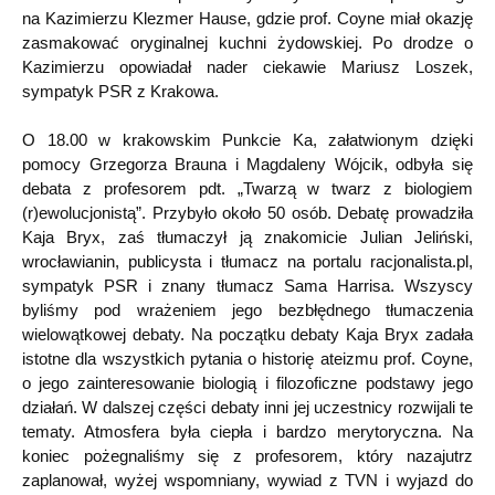
na Kazimierzu Klezmer Hause, gdzie prof. Coyne miał okazję
zasmakować oryginalnej kuchni żydowskiej. Po drodze o
Kazimierzu opowiadał nader ciekawie Mariusz Loszek,
sympatyk PSR z Krakowa.
O 18.00 w krakowskim Punkcie Ka, załatwionym dzięki
pomocy Grzegorza Brauna i Magdaleny Wójcik, odbyła się
debata z profesorem pdt. „Twarzą w twarz z biologiem
(r)ewolucjonistą”. Przybyło około 50 osób. Debatę prowadziła
Kaja Bryx, zaś tłumaczył ją znakomicie Julian Jeliński,
wrocławianin, publicysta i tłumacz na portalu racjonalista.pl,
sympatyk PSR i znany tłumacz Sama Harrisa. Wszyscy
byliśmy pod wrażeniem jego bezbłędnego tłumaczenia
wielowątkowej debaty. Na początku debaty Kaja Bryx zadała
istotne dla wszystkich pytania o historię ateizmu prof. Coyne,
o jego zainteresowanie biologią i filozoficzne podstawy jego
działań. W dalszej części debaty inni jej uczestnicy rozwijali te
tematy. Atmosfera była ciepła i bardzo merytoryczna. Na
koniec pożegnaliśmy się z profesorem, który nazajutrz
zaplanował, wyżej wspomniany, wywiad z TVN i wyjazd do