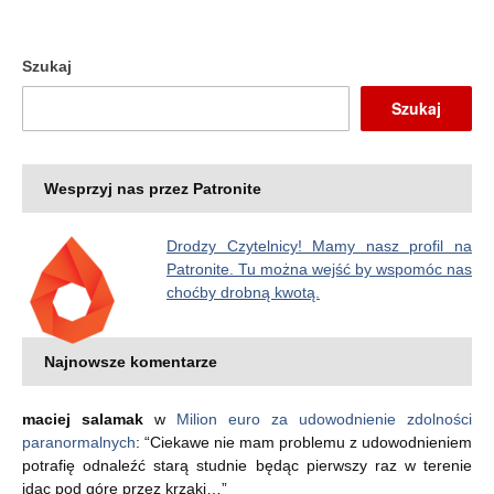
Szukaj
Szukaj
Wesprzyj nas przez Patronite
Drodzy Czytelnicy! Mamy nasz profil na
Patronite. Tu można wejść by wspomóc nas
choćby drobną kwotą.
Najnowsze komentarze
maciej salamak
w
Milion euro za udowodnienie zdolności
paranormalnych
: “
Ciekawe nie mam problemu z udowodnieniem
potrafię odnaleźć starą studnie będąc pierwszy raz w terenie
idac pod górę przez krzaki…
”