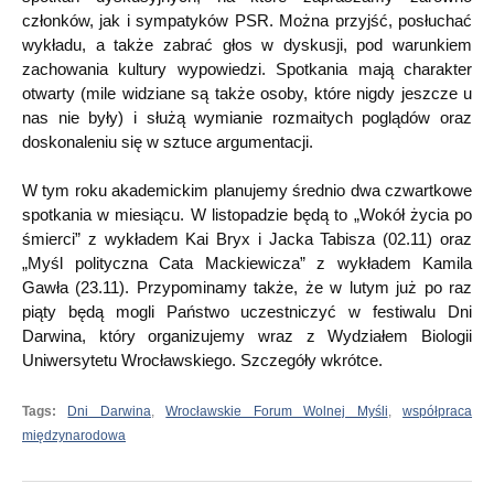
członków, jak i sympatyków PSR. Można przyjść, posłuchać
wykładu, a także zabrać głos w dyskusji, pod warunkiem
zachowania kultury wypowiedzi. Spotkania mają charakter
otwarty (mile widziane są także osoby, które nigdy jeszcze u
nas nie były) i służą wymianie rozmaitych poglądów oraz
doskonaleniu się w sztuce argumentacji.
W tym roku akademickim planujemy średnio dwa czwartkowe
spotkania w miesiącu. W listopadzie będą to „Wokół życia po
śmierci” z wykładem Kai Bryx i Jacka Tabisza (02.11) oraz
„Myśl polityczna Cata Mackiewicza” z wykładem Kamila
Gawła (23.11). Przypominamy także, że w lutym już po raz
piąty będą mogli Państwo uczestniczyć w festiwalu Dni
Darwina, który organizujemy wraz z Wydziałem Biologii
Uniwersytetu Wrocławskiego. Szczegóły wkrótce.
Tags:
Dni Darwina
,
Wrocławskie Forum Wolnej Myśli
,
współpraca
międzynarodowa