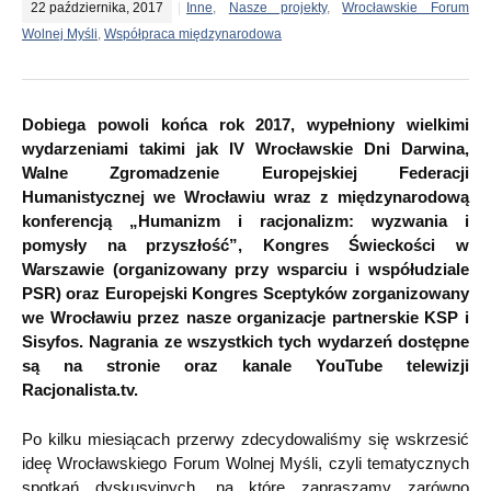
22 października, 2017
Inne
,
Nasze projekty
,
Wrocławskie Forum
Wolnej Myśli
,
Współpraca międzynarodowa
Dobiega powoli końca rok 2017, wypełniony wielkimi
wydarzeniami takimi jak IV Wrocławskie Dni Darwina,
Walne Zgromadzenie Europejskiej Federacji
Humanistycznej we Wrocławiu wraz z międzynarodową
konferencją „Humanizm i racjonalizm: wyzwania i
pomysły na przyszłość”, Kongres Świeckości w
Warszawie (organizowany przy wsparciu i współudziale
PSR) oraz Europejski Kongres Sceptyków zorganizowany
we Wrocławiu przez nasze organizacje partnerskie KSP i
Sisyfos. Nagrania ze wszystkich tych wydarzeń dostępne
są na stronie oraz kanale YouTube telewizji
Racjonalista.tv.
Po kilku miesiącach przerwy zdecydowaliśmy się wskrzesić
ideę Wrocławskiego Forum Wolnej Myśli, czyli tematycznych
spotkań dyskusyjnych, na które zapraszamy zarówno