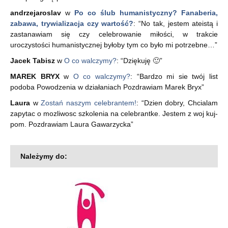
andrzejaroslav
w
Po co ślub humanistyczny? Fanaberia,
zabawa, trywializacja czy wartość?
: “
No tak, jestem ateistą i
zastanawiam się czy celebrowanie miłości, w trakcie
uroczystości humanistycznej byłoby tym co było mi potrzebne…
”
Jacek Tabisz
w
O co walczymy?
: “
Dziękuję 🙂
”
MAREK BRYX
w
O co walczymy?
: “
Bardzo mi sie twój list
podoba Powodzenia w działaniach Pozdrawiam Marek Bryx
”
Laura
w
Zostań naszym celebrantem!
: “
Dzien dobry, Chcialam
zapytac o mozliwosc szkolenia na celebrantke. Jestem z woj kuj-
pom. Pozdrawiam Laura Gawarzycka
”
Należymy do: