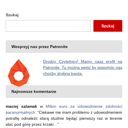
Szukaj
Szukaj
Wesprzyj nas przez Patronite
Drodzy Czytelnicy! Mamy nasz profil na
Patronite. Tu można wejść by wspomóc nas
choćby drobną kwotą.
Najnowsze komentarze
maciej salamak
w
Milion euro za udowodnienie zdolności
paranormalnych
: “
Ciekawe nie mam problemu z udowodnieniem
potrafię odnaleźć starą studnie będąc pierwszy raz w terenie
idac pod górę przez krzaki…
”