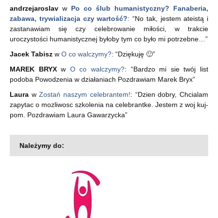
andrzejaroslav
w
Po co ślub humanistyczny? Fanaberia,
zabawa, trywializacja czy wartość?
: “
No tak, jestem ateistą i
zastanawiam się czy celebrowanie miłości, w trakcie
uroczystości humanistycznej byłoby tym co było mi potrzebne…
”
Jacek Tabisz
w
O co walczymy?
: “
Dziękuję 🙂
”
MAREK BRYX
w
O co walczymy?
: “
Bardzo mi sie twój list
podoba Powodzenia w działaniach Pozdrawiam Marek Bryx
”
Laura
w
Zostań naszym celebrantem!
: “
Dzien dobry, Chcialam
zapytac o mozliwosc szkolenia na celebrantke. Jestem z woj kuj-
pom. Pozdrawiam Laura Gawarzycka
”
Należymy do: