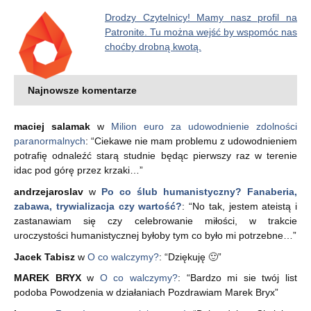
Drodzy Czytelnicy! Mamy nasz profil na
Patronite. Tu można wejść by wspomóc nas
choćby drobną kwotą.
Najnowsze komentarze
maciej salamak
w
Milion euro za udowodnienie zdolności
paranormalnych
: “
Ciekawe nie mam problemu z udowodnieniem
potrafię odnaleźć starą studnie będąc pierwszy raz w terenie
idac pod górę przez krzaki…
”
andrzejaroslav
w
Po co ślub humanistyczny? Fanaberia,
zabawa, trywializacja czy wartość?
: “
No tak, jestem ateistą i
zastanawiam się czy celebrowanie miłości, w trakcie
uroczystości humanistycznej byłoby tym co było mi potrzebne…
”
Jacek Tabisz
w
O co walczymy?
: “
Dziękuję 🙂
”
MAREK BRYX
w
O co walczymy?
: “
Bardzo mi sie twój list
podoba Powodzenia w działaniach Pozdrawiam Marek Bryx
”