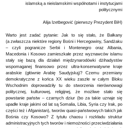
islamską a nieislamskimi wspólnotami i instytucjami
politycznymi
Alija Izetbegović (pierwszy Prezydent BiH)
Warto jest zadać pytanie: Jak to się stało, że Bałkany
(a zwłaszcza niektóre regiony Bośni i Hercegowiny, Sandżaku
– czyli pogranicze Serbii i Montenegro oraz Albania,
Macedonia i Kosowo zamieszkałe przez wyznawców islamu
stały się bazą dla działań międzynarodówki dżihadystów
wspomaganej finansowo przez ultra-konserwatywne kraje
arabskie (głównie Arabię Saudyjską)? Czemu przemiany
demokratyczne z końca XX wieku zaszłe w całym Bloku
Wschodnim doprowadziły tu do stworzenia nierównowagi
politycznej, kulturowej, religijnej, że możliwe stało się
powstanie państw – czarnych dziur (bo za takie uznaje się
upadłe kraje jakimi od lat są Somalia, Libia, Syria czy Irak, po
części też i Afganistan), tworów quasi-państwowych takich jak
Bośnia czy Kosowo? Z tytułu chaosu i rozkładu struktur
administracyjnych tych tworów i niemożności przeciwdziałania