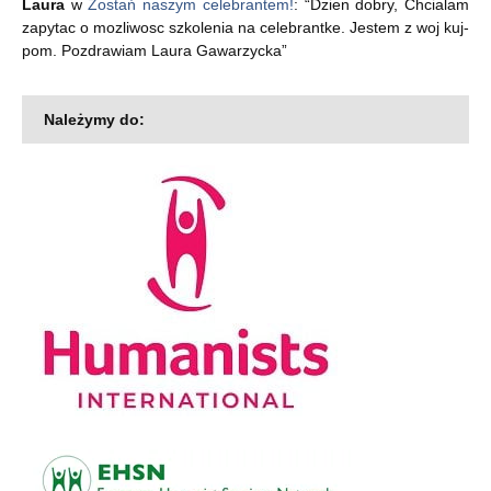
Laura
w
Zostań naszym celebrantem!
: “
Dzien dobry, Chcialam
zapytac o mozliwosc szkolenia na celebrantke. Jestem z woj kuj-
pom. Pozdrawiam Laura Gawarzycka
”
Należymy do: