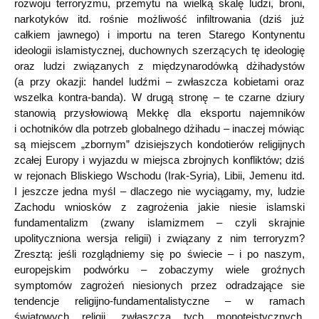
rozwoju terroryzmu, przemytu na wielką skalę ludzi, broni,
narkotyków itd. rośnie możliwość infiltrowania (dziś już
całkiem jawnego) i importu na teren Starego Kontynentu
ideologii islamistycznej, duchownych szerzących tę ideologię
oraz ludzi związanych z międzynarodówką dżihadystów
(a przy okazji: handel ludźmi – zwłaszcza kobietami oraz
wszelka kontra-banda). W drugą stronę – te czarne dziury
stanowią przysłowiową Mekkę dla eksportu najemników
i ochotników dla potrzeb globalnego dżihadu – inaczej mówiąc
są miejscem „zbornym” dzisiejszych kondotierów religijnych
zcałej Europy i wyjazdu w miejsca zbrojnych konfliktów; dziś
w rejonach Bliskiego Wschodu (Irak-Syria), Libii, Jemenu itd.
I jeszcze jedna myśl – dlaczego nie wyciągamy, my, ludzie
Zachodu wniosków z zagrożenia jakie niesie islamski
fundamentalizm (zwany islamizmem – czyli skrajnie
upolityczniona wersja religii) i związany z nim terroryzm?
Zresztą: jeśli rozglądniemy się po świecie – i po naszym,
europejskim podwórku – zobaczymy wiele groźnych
symptomów zagrożeń niesionych przez odradzające sie
tendencje religijno-fundamentalistyczne – w ramach
światowych religii, zwłaszcza tych monoteistycznych.