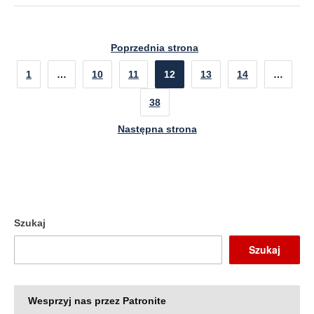
Poprzednia strona
1
…
10
11
12
13
14
…
38
Następna strona
Szukaj
Szukaj
Wesprzyj nas przez Patronite