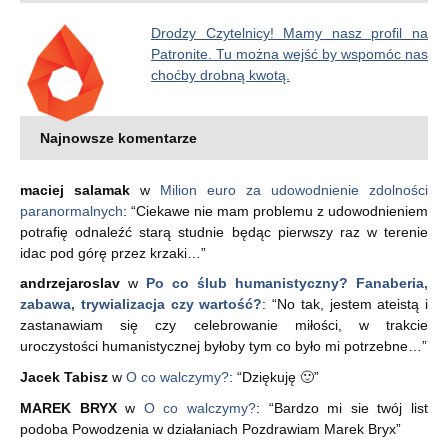
Drodzy Czytelnicy! Mamy nasz profil na
Patronite. Tu można wejść by wspomóc nas
choćby drobną kwotą.
Najnowsze komentarze
maciej salamak
w
Milion euro za udowodnienie zdolności
paranormalnych
: “
Ciekawe nie mam problemu z udowodnieniem
potrafię odnaleźć starą studnie będąc pierwszy raz w terenie
idac pod górę przez krzaki…
”
andrzejaroslav
w
Po co ślub humanistyczny? Fanaberia,
zabawa, trywializacja czy wartość?
: “
No tak, jestem ateistą i
zastanawiam się czy celebrowanie miłości, w trakcie
uroczystości humanistycznej byłoby tym co było mi potrzebne…
”
Jacek Tabisz
w
O co walczymy?
: “
Dziękuję 🙂
”
MAREK BRYX
w
O co walczymy?
: “
Bardzo mi sie twój list
podoba Powodzenia w działaniach Pozdrawiam Marek Bryx
”