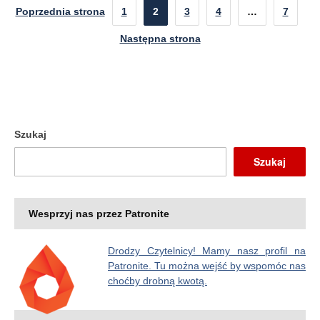
Poprzednia strona
1
2
3
4
…
7
Następna strona
Szukaj
Szukaj
Wesprzyj nas przez Patronite
Drodzy Czytelnicy! Mamy nasz profil na
Patronite. Tu można wejść by wspomóc nas
choćby drobną kwotą.