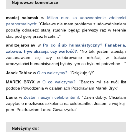
Najnowsze komentarze
maciej salamak
w
Milion euro za udowodnienie zdolności
paranormalnych
: “
Ciekawe nie mam problemu z udowodnieniem
potrafię odnaleźć starą studnie będąc pierwszy raz w terenie
idac pod górę przez krzaki…
”
andrzejaroslav
w
Po co ślub humanistyczny? Fanaberia,
zabawa, trywializacja czy wartość?
: “
No tak, jestem ateistą i
zastanawiam się czy celebrowanie miłości, w trakcie
uroczystości humanistycznej byłoby tym co było mi potrzebne…
”
Jacek Tabisz
w
O co walczymy?
: “
Dziękuję 🙂
”
MAREK BRYX
w
O co walczymy?
: “
Bardzo mi sie twój list
podoba Powodzenia w działaniach Pozdrawiam Marek Bryx
”
Laura
w
Zostań naszym celebrantem!
: “
Dzien dobry, Chcialam
zapytac o mozliwosc szkolenia na celebrantke. Jestem z woj kuj-
pom. Pozdrawiam Laura Gawarzycka
”
Należymy do: