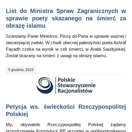
List do Ministra Spraw Zagranicznych w
sprawie poety skazanego na śmierć za
obrazę islamu
Szanowny Panie Ministrze. Piszę do Pana w sprawie ważnej i
niecierpiącej zwłoki. W chwili obecnej palestyński poeta Ashraf
Fayadh czeka na wyrok w celi śmierci, w Arabii Saudyjskiej.
Został skazany na śmierć z uwagi na obrazę islamu.
5 grudnia, 2015
Petycja ws. świeckości Rzeczypospolitej
Polskiej
My, obywatele Rzeczypospolitej Polskiej żądamy
przestrzegania Konstytucji RP przyjętej w ogólnonarodowym