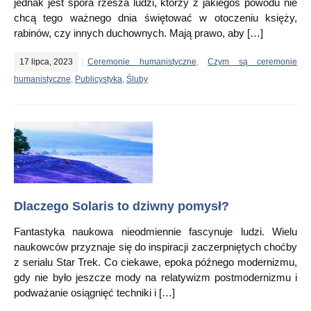
jednak jest spora rzesza ludzi, którzy z jakiegoś powodu nie
chcą tego ważnego dnia świętować w otoczeniu księży,
rabinów, czy innych duchownych. Mają prawo, aby […]
17 lipca, 2023
Ceremonie humanistyczne
,
Czym są ceremonie
humanistyczne
,
Publicystyka
,
Śluby
Dlaczego Solaris to dziwny pomysł?
Fantastyka naukowa nieodmiennie fascynuje ludzi. Wielu
naukowców przyznaje się do inspiracji zaczerpniętych choćby
z serialu Star Trek. Co ciekawe, epoka późnego modernizmu,
gdy nie było jeszcze mody na relatywizm postmodernizmu i
podważanie osiągnięć techniki i […]