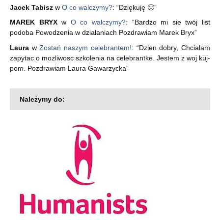
Jacek Tabisz
w
O co walczymy?
: “
Dziękuję 🙂
”
MAREK BRYX
w
O co walczymy?
: “
Bardzo mi sie twój list
podoba Powodzenia w działaniach Pozdrawiam Marek Bryx
”
Laura
w
Zostań naszym celebrantem!
: “
Dzien dobry, Chcialam
zapytac o mozliwosc szkolenia na celebrantke. Jestem z woj kuj-
pom. Pozdrawiam Laura Gawarzycka
”
Należymy do: