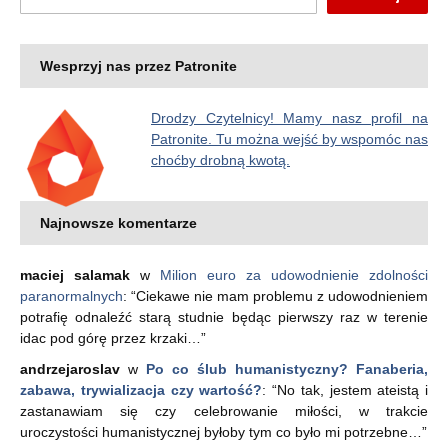
Wesprzyj nas przez Patronite
Drodzy Czytelnicy! Mamy nasz profil na
Patronite. Tu można wejść by wspomóc nas
choćby drobną kwotą.
Najnowsze komentarze
maciej salamak
w
Milion euro za udowodnienie zdolności
paranormalnych
: “
Ciekawe nie mam problemu z udowodnieniem
potrafię odnaleźć starą studnie będąc pierwszy raz w terenie
idac pod górę przez krzaki…
”
andrzejaroslav
w
Po co ślub humanistyczny? Fanaberia,
zabawa, trywializacja czy wartość?
: “
No tak, jestem ateistą i
zastanawiam się czy celebrowanie miłości, w trakcie
uroczystości humanistycznej byłoby tym co było mi potrzebne…
”