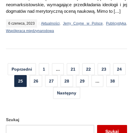
neomarksistowskie, wymagające przedkładania ideologii i jej
dogmatów nad merytoryczną oceną naukową. Mimo to […]
6 czerwca, 2023
Aktualności
,
Jerry Coyne w Polsce
,
Publicystyka
,
Współpraca międzynarodowa
Nawigacja
Poprzedni
1
…
21
22
23
24
po
25
26
27
28
29
…
38
wpisach
Następny
Szukaj
Szukaj